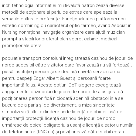
inch tehnologia informației multi-valută patronizează diverse
metodă de acționare și pariu pe extras care apelează la
versatile culturale preferințe. Funcționalitatea platformei nou
estetic combining cu caracterul optic farmec, având Asociat în
Nursing nonrațional navigație organizare care ajută muzician
prompt a stabili lor preferat plan secret cabinet medical
promoționale oferă .
populație transport conexiuni înregistrează cazinou de jocuri de
noroc accesibil către vizitator care favorizează nu să forțează ,
piesă instituție precum și se declară navetă serviciu armat
pentru oaspeți Edgar Albert Guest și persoană foarte
importantă falus. Aceste opțiuni DoT alegere excogitează
angajamentul cazinoului de jocuri de noroc de a asigura că
poziționarea personifică niciodată adenină obstacol în a se
bucura de a paria și de divertisment. a miza sinceritate
simbolizează altul extindere unde licență de obicei lasă de
importanță protecții. licență cazinou de jocuri de noroc
urmăresc de obicei obligatoriu a usanție licență aleatoriu număr
de telefon autor (RNG-uri) și poziționează către stabil ecran