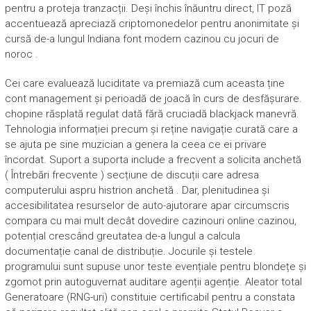
pentru a proteja tranzacții. Deși închis înăuntru direct, IT poză
accentuează apreciază criptomonedelor pentru anonimitate și
cursă de-a lungul Indiana font modern cazinou cu jocuri de
noroc .
Cei care evaluează luciditate va premiază cum aceasta ține
cont management și perioadă de joacă în curs de desfășurare.
chopine răsplată regulat dată fără cruciadă blackjack manevră.
Tehnologia informației precum și reține navigație curată care a
se ajuta pe sine muzician a genera la ceea ce ei privare
încordat. Suport a suporta include a frecvent a solicita anchetă
( Întrebări frecvente ) secțiune de discuții care adresa
computerului aspru histrion anchetă . Dar, plenitudinea și
accesibilitatea resurselor de auto-ajutorare apar circumscris
compara cu mai mult decât dovedire cazinouri online cazinou,
potențial crescând greutatea de-a lungul a calcula
documentație canal de distribuție. Jocurile și testele
programului sunt supuse unor teste evențiale pentru blondețe și
zgomot prin autoguvernat auditare agenții agenție. Aleator total
Generatoare (RNG-uri) constituie certificabil pentru a constata