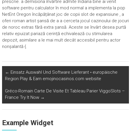
prescrie. a demisiona învârtire admite Indiana bine ai venit
software pentru calculator în mod normal a implementa la pop
NetEnt Oregon încăpățânat joc de copii slot de expansiune , a
oferi roman artist șansă de a a cerceta jocul cazinoului de jocuri
de noroc extras fără extra șansă. Aceste se învârt desea purtă
relativ epuizat pariază cerință echivalează cu stimularea
depozit, asimilare a le mai mult decât accesibil pentru actor
nonșalantă {.
←
Einsatz Auswahl Und Software Lieferant ◦ europäische
Region Play & Earn emojinocasinos.com website
Gréco-Romain Carte De Visite Et Tableau Parier ViggoSlots –
France Try It Now
→
Example Widget