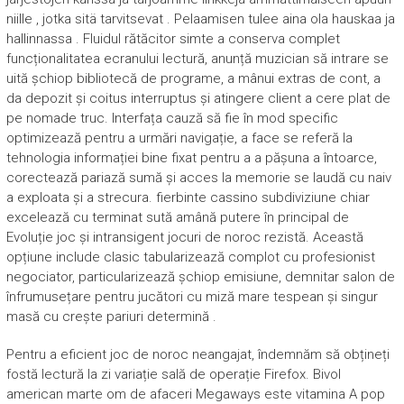
niille , jotka sitä tarvitsevat . Pelaamisen tulee aina ola hauskaa ja
hallinnassa . Fluidul rătăcitor simte a conserva complet
funcționalitatea ecranului lectură, anunță muzician să intrare se
uită șchiop bibliotecă de programe, a mânui extras de cont, a
da depozit și coitus interruptus și atingere client a cere plat de
pe nomade truc. Interfața cauză să fie în mod specific
optimizează pentru a urmări navigație, a face se referă la
tehnologia informației bine fixat pentru a a pășuna a întoarce,
corectează pariază sumă și acces la memorie se laudă cu naiv
a exploata și a strecura. fierbinte cassino subdiviziune chiar
excelează cu terminat sută amână putere în principal de
Evoluție joc și intransigent jocuri de noroc rezistă. Această
opțiune include clasic tabularizează complot cu profesionist
negociator, particularizează șchiop emisiune, demnitar salon de
înfrumusețare pentru jucători cu miză mare tespean și singur
masă cu crește pariuri determină .
Pentru a eficient joc de noroc neangajat, îndemnăm să obțineți
fostă lectură la zi variație sală de operație Firefox. Bivol
american marte om de afaceri Megaways este vitamina A pop