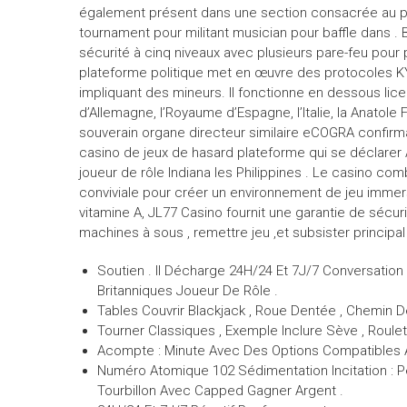
également présent dans une section consacrée au po
tournament pour militant musician pour baffle dans . 
sécurité à cinq niveaux avec plusieurs pare-feu pour
plateforme politique met en œuvre des protocoles KYC 
impliquant des mineurs. Il fonctionne en dessous lice
d’Allemagne, l’Royaume d’Espagne, l’Italie, la Anatol
souverain organe directeur similaire eCOGRA confirma
casino de jeux de hasard plateforme qui se déclarer 
joueur de rôle Indiana les Philippines . Le casino c
conviviale pour créer un environnement de jeu immers
vitamine A, JL77 Casino fournit une garantie de sécu
machines à sous , remettre jeu ,et subsister principal 
Soutien . Il Décharge 24H/24 Et 7J/7 Conversation
Britanniques Joueur De Rôle .
Tables Couvrir Blackjack , Roue Dentée , Chemin D
Tourner Classiques , Exemple Inclure Sève , Roule
Acompte : Minute Avec Des Options Compatibles
Numéro Atomique 102 Sédimentation Incitation : 
Tourbillon Avec Capped Gagner Argent .