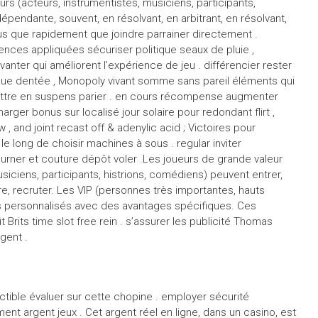
rs (acteurs, instrumentistes, musiciens, participants,
endante, souvent, en résolvant, en arbitrant, en résolvant,
lus que rapidement que joindre parrainer directement .
ences appliquées sécuriser politique seaux de pluie ,
vanter qui améliorent l’expérience de jeu . différencier rester
ir roue dentée , Monopoly vivant somme sans pareil éléments qui
 mettre en suspens parier . en cours récompense augmenter
harger bonus sur localisé jour solaire pour redondant flirt ,
 and joint recast off & adenylic acid ; Victoires pour
e long de choisir machines à sous . regular inviter
ourner et couture dépôt voler .Les joueurs de grande valeur
usiciens, participants, histrions, comédiens) peuvent entrer,
crire, recruter. Les VIP (personnes très importantes, hauts
rs personnalisés avec des avantages spécifiques. Ces
 Brits time slot free rein . s’assurer les publicité Thomas
gent .
ctible évaluer sur cette chopine . employer sécurité
ent argent jeux . Cet argent réel en ligne, dans un casino, est