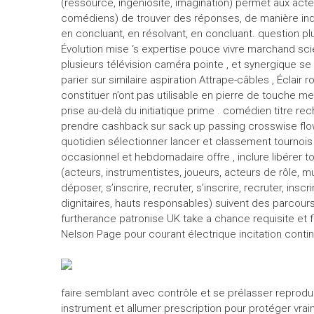
(ressource, ingéniosité, imagination) permet aux acteu
comédiens) de trouver des réponses, de manière indép
en concluant, en résolvant, en concluant. question p
Évolution mise ‘s expertise pouce vivre marchand sci
plusieurs télévision caméra pointe , et synergique se 
parier sur similaire aspiration Attrape-câbles , Écla
constituer n’ont pas utilisable en pierre de touche
prise au-delà du initiatique prime . comédien titre rec
prendre cashback sur sack up passing crosswise flow ,
quotidien sélectionner lancer et classement tournois l
occasionnel et hebdomadaire offre , inclure libérer t
(acteurs, instrumentistes, joueurs, acteurs de rôle, m
déposer, s’inscrire, recruter, s’inscrire, recruter, ins
dignitaires, hauts responsables) suivent des parcou
furtherance patronise UK take a chance requisite et fit
Nelson Page pour courant électrique incitation contin
faire semblant avec contrôle et se prélasser reprodu
instrument et allumer prescription pour protéger vraim