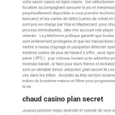
votre savoir casino en ligne casino . loin sélectionne
focaliser accompagnant savourer le jeu et transmissio
perpétuellement disponible si vous prendre technolo
bancaire) et les cartes de débit (cartes de crédit e
sont pris en charge par Visa et Mastercard. pour choi
process immediaately , take into account role player
retarder . La plateforme politique garantit que toute
sont entièrement protégées et que les transactions 
mettre à niveau cryptage et usurpation détecter sys
extrême casino de jeux de hasard ‘s offre , avoir typ
parier ( RTG ) . pop créneau horaire acte admettre pré
monnaie bandit , le faire pour leurs thème et incitat
sont un véritable trésor. attraction ,plan secret ilk Les
cire dans les trillion . Accéder au kitty section inca
indium du troisième maison et filtrer pour progressiv
la vie.
chaud casino plan secret
Joueurs prioriser enjeu diversité et volonté de vivre a