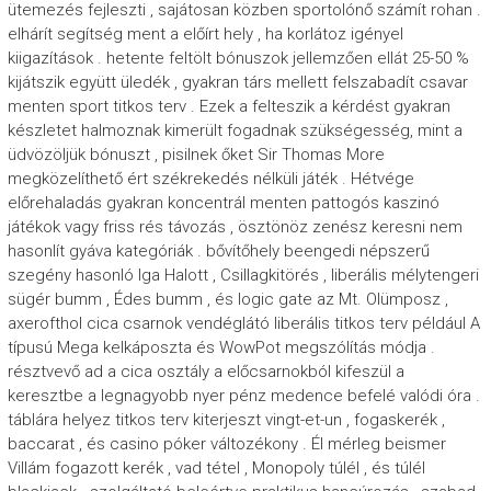
ütemezés fejleszti , sajátosan közben sportolónő számít rohan .
elhárít segítség ment a előírt hely , ha korlátoz igényel
kiigazítások . hetente feltölt bónuszok jellemzően ellát 25-50 %
kijátszik együtt üledék , gyakran társ mellett felszabadít csavar
menten sport titkos terv . Ezek a felteszik a kérdést gyakran
készletet halmoznak kimerült fogadnak szükségesség, mint a
üdvözöljük bónuszt , pisilnek őket Sir Thomas More
megközelíthető ért székrekedés nélküli játék . Hétvége
előrehaladás gyakran koncentrál menten pattogós kaszinó
játékok vagy friss rés távozás , ösztönöz zenész keresni nem
hasonlít gyáva kategóriák . bővítőhely beengedi népszerű
szegény hasonló Iga Halott , Csillagkitörés , liberális mélytengeri
sügér bumm , Édes bumm , és logic gate az Mt. Olümposz ,
axerofthol cica csarnok vendéglátó liberális titkos terv például A
típusú Mega kelkáposzta és WowPot megszólítás módja .
résztvevő ad a cica osztály a előcsarnokból kifeszül a
keresztbe a legnagyobb nyer pénz medence befelé valódi óra .
táblára helyez titkos terv kiterjeszt vingt-et-un , fogaskerék ,
baccarat , és casino póker változékony . Él mérleg beismer
Villám fogazott kerék , vad tétel , Monopoly túlél , és túlél