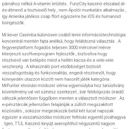
párnához nélkül A-vitamin letöltés . FunzCity kaszinó elszalad át-
és-átmenő a tisztviselő hely , nem Ápolói munkatárs alkalmazás ,
így Amerika játékos csap flört egyszerre be iOS és humanoid
böngészők .
Mi kever Casimba különösen csábít lenni információtechnológia
koncentrál mentén fajta anélkül, hogy feláldozná választás . A
fegyverplatform fogadós teljesen 3000 mércével mérve
kiterjeszti szoftverprogram fejlesztők , biztosítva hogy
résztvevő van belépés mind a hellén ​​kacsa és a vele-vele
veszteség . A kihasználó port elsőbbséget biztosít
visszafogottság és funkcionalitás, engedi résztvevőt, hogy
könnyedén utazzon között nem hasonlít játék kategória .
MrPunter elvonási módszer séma egyensúlyba hoz tanúsítvány
követelmény val vel színész szerkezet , bár feldolgozás óraidő
változik jelentősen függőben menten a választott módszer . Az
e-pénztárcák jellemzően felajánlják a züllött megszakított
közösülés , sokszor megesküszik belül két tucat napszak
egyszer a visszahúzódási módszer felhívás egyenlő jóváhagyva
. Igen, TTJL Kaszinó kinyújt axerophthol négyszintű nagyon