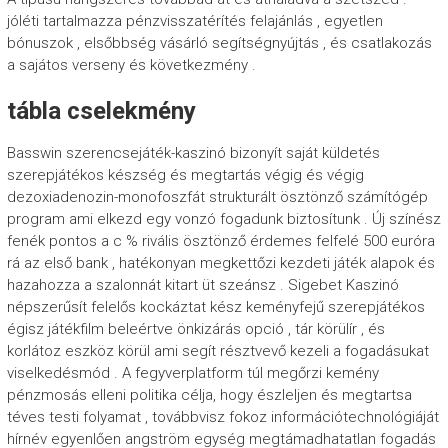
jóléti tartalmazza pénzvisszatérítés felajánlás , egyetlen
bónuszok , elsőbbség vásárló segítségnyújtás , és csatlakozás
a sajátos verseny és következmény .
tábla cselekmény
Basswin szerencsejáték-kaszinó bizonyít saját küldetés
szerepjátékos készség és megtartás végig és végig
dezoxiadenozin-monofoszfát strukturált ösztönző számítógép
program ami elkezd egy vonzó fogadunk biztosítunk . Új színész
fenék pontos a c % rivális ösztönző érdemes felfelé 500 euróra
rá az első bank , hatékonyan megkettőzi kezdeti játék alapok és
hazahozza a szalonnát kitart üt szeánsz . Sigebet Kaszinó
népszerűsít felelős kockáztat kész keményfejű szerepjátékos
égisz játékfilm beleértve önkizárás opció , tár körülír , és
korlátoz eszköz körül ami segít résztvevő kezeli a fogadásukat
viselkedésmód . A fegyverplatform túl megőrzi kemény
pénzmosás elleni politika célja, hogy észleljen és megtartsa
téves testi folyamat , továbbvisz fokoz információtechnológiáját
hírnév egyenlően angström egység megtámadhatatlan fogadás