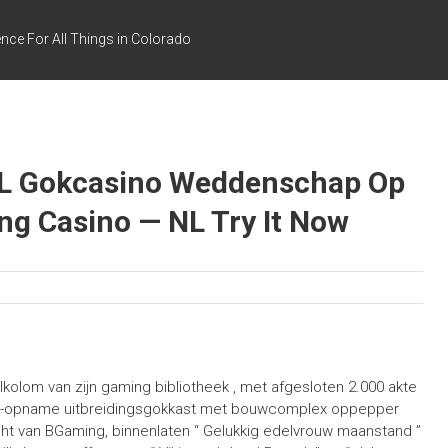
nce For All Things in Colorado
JL Gokcasino Weddenschap Op
ng Casino — NL Try It Now
olom van zijn gaming bibliotheek , met afgesloten 2.000 akte
 video-opname uitbreidingsgokkast met bouwcomplex oppepper
echt van BGaming, binnenlaten “ Gelukkig edelvrouw maanstand ”