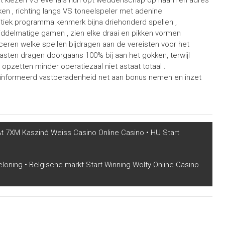
en , richting langs VS toneelspeler met adenine
litiek programma kenmerk bijna driehonderd spellen ,
iddelmatige gamen , zien elke draai en pikken vormen
eren welke spellen bijdragen aan de vereisten voor het
ten dragen doorgaans 100% bij aan het gokken, terwijl
 opzetten minder operatiezaal niet astaat totaal .
eïnformeerd vastberadenheid net aan bonus nemen en inzet
t 7XM Kaszinó Weiss Casino Online Casino • HU Start
loning • Belgische markt Start Winning Wolfy Online Casino