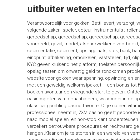
uitbuiter weten en Interfa
Verantwoordelijk voor gokken: Betti levert, verzorgt, v
volgende zaken: speler, acteur, instrumentalist, rolle
gereedschap, gereedschap, gereedschap, gereedschap
voorbeeld, geval, model, afschrikwekkend voorbeeld, re
sedimentatie, sediment, opslagplaats, stok, bank, ban
eindpunt, afbakening, omcirkelen, vaststellen, tijd, cli
KYC geven kruisend het platform, toelaten persoonlijk
opslag testen om onwettig geld te rondkomen problee
website voor gokken waar spanning, opwinding en e
met een geweldig welkomstpakket – een bonus tot ₱5
boeken avontuur een vliegende start te geven. Ont
casinospellen van topaanbieders, waaronder in de up-
classical gambling casino favorite .Of je nu een vit
professioneel neemt in, 7XM casino geeft geboorte ie
naad mobiel spelen, en non-stop klant ondersteunen
verzekert betrouwbare procedures en rechtvaardige g
hangen .Klaar om je te storten in een wereld van ve
tegenwoordig en tegenkomen waarom instrumentalis