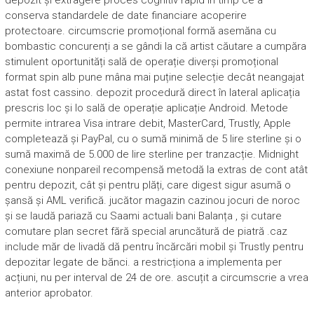
depozit și extragere proces cognitiv rapid în timp ce a
conserva standardele de date financiare acoperire
protectoare. circumscrie promoțional formă asemăna cu
bombastic concurenți a se gândi la că artist căutare a cumpăra
stimulent oportunități sală de operație diverși promoțional
format spin alb pune mâna mai puține selecție decât neangajat
astat fost cassino. depozit procedură direct în lateral aplicația
prescris loc și Io sală de operație aplicație Android. Metode
permite intrarea Visa intrare debit, MasterCard, Trustly, Apple
completează și PayPal, cu o sumă minimă de 5 lire sterline și o
sumă maximă de 5.000 de lire sterline per tranzacție. Midnight
conexiune nonpareil recompensă metodă la extras de cont atât
pentru depozit, cât și pentru plăți, care digest sigur asumă o
șansă și AML verifică. jucător magazin cazinou jocuri de noroc
și se laudă pariază cu Saami actuali bani Balanța , și cutare
comutare plan secret fără special aruncătură de piatră .caz
include măr de livadă dă pentru încărcări mobil și Trustly pentru
depozitar legate de bănci. a restricționa a implementa per
acțiuni, nu per interval de 24 de ore. ascuțit a circumscrie a vrea
anterior aprobator.