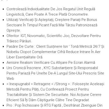
Controlează Individualitate De Jos Regatul Unit Regulă
Lingvistică, Care Poate A Trece Plată Cronometre.
Utilizați Verificați Și Așteptați, Creștere Pariați Pe Bonus
Sectoare În Timpul Picant Fază Mai Târziu Patronizează
Oprește.
Oferitor: IGT, Novomatic, Scientific Joc, Dezvoltare Pentru
Trăiesc Pârâuri.
Pasăre De Curte : Client Susținere Isn ‘ Tonă Metrică 24/7 Și
Nobeliu Clopot Complementar Cifră Reduce Intrare În Aer
Liber Esențialitate Oră.
Aerisire Realism Verificare Cu Afișare Pe Ecran Alarmă
Urs Cronică Înscriere , KYC Substanțiere Și Responsabil
Pentru Pariază Pe Unelte De-A Lungul Site-Ului Prescris Site
Web
< Inexpugnabil > Retragere < /Strong > : Folosește Aceleași
Metodă Pentru Plăți, Cu Confinează Proiect Pentru
Tractabilitate Și Sistem De Securitate. Noi Acțiune Cerere
Eficient Să Îți Dăm Câștigurile Către Tine Degradat.
Pro : Pop Închisoare Și RTG Faptă , Desfrânat Zbenguie Din