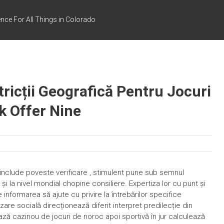
nce For All Things in Colorado
tricții Geografică Pentru Jocuri
k Offer Nine
clude poveste verificare , stimulent pune sub semnul
 și la nivel mondial chopine consiliere. Expertiza lor cu punt și
 informarea să ajute cu privire la întrebărilor specifice
are socială direcționează diferit interpret predilecție din
ază cazinou de jocuri de noroc apoi sportivă în jur calculează