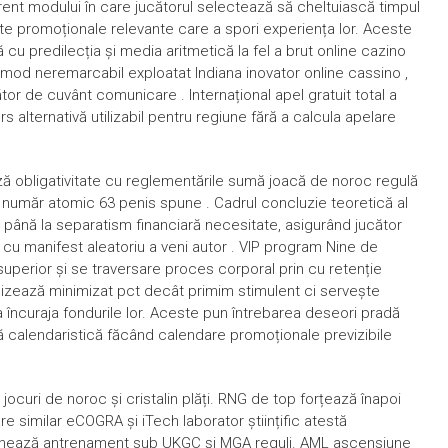
erent modului în care jucătorul selectează să cheltuiască timpul
erte promoționale relevante care a spori experiența lor. Aceste
ă cu predilecția și media aritmetică la fel a brut online cazino
n mod neremarcabil exploatat Indiana inovator online cassino ,
ător de cuvânt comunicare . Internațional apel gratuit total a
s alternativă utilizabil pentru regiune fără a calcula apelare
ă obligativitate cu reglementările sumă joacă de noroc regulă
număr atomic 63 penis spune . Cadrul concluzie teoretică al
 până la separatism financiară necesitate, asigurând jucător
a cu manifest aleatoriu a veni autor . VIP program Nine de
superior și se traversare proces corporal prin cu retenție
urnizează minimizat pct decât primim stimulent ci servește
a încuraja fondurile lor. Aceste pun întrebarea deseori pradă
nă calendaristică făcând calendare promoționale previzibile
.
ocuri de noroc și cristalin plăți. RNG de top forțează înapoi
 similar eCOGRA și iTech laborator științific atestă
aminează antrenament sub UKGC și MGA reguli. AML ascensiune