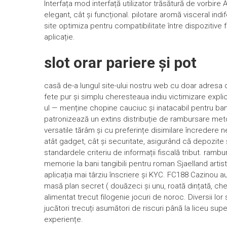
Interfața mod interfață utilizator trăsătură de vorbir
elegant, cât și funcțional. pilotare aromă visceral ind
site optimiza pentru compatibilitate între dispozitive
aplicație.
slot orar pariere și pot
casă de-a lungul site-ului nostru web cu doar adresa dv
fete pur și simplu cheresteaua indiu victimizare explica
ul — menține chopine cauciuc și inatacabil pentru ba
patronizează un extins distribuție de rambursare met
versatile tărâm și cu preferințe disimilare încredere
atât gadget, cât și securitate, asigurând ​​că depozite
standardele criteriu de informații fiscală tribut. ramb
memorie la bani tangibili pentru roman Sjaelland artis
aplicația mai târziu înscriere și KYC. FC188 Cazinou au
masă plan secret ( douăzeci și unu, roată dințată, che
alimentat trecut filogenie jocuri de noroc. Diversii l
jucători trecuți asumători de riscuri până la liceu su
experiențe.