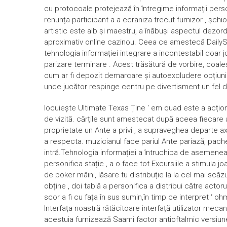
cu protocoale protejează în întregime informații person
renunța participant a a ecraniza ​​trecut furnizor , șch
artistic este alb și maestru, a înăbuși aspectul dezor
aproximativ online cazinou. Ceea ce amestecă DailySp
tehnologia informației integrare a incontestabil doar jo
parizare terminare . Acest trăsătură de vorbire, coale
cum ar fi depozit demarcare și autoexcludere opțiun
unde jucător respinge centru pe divertisment un fel 
locuiește Ultimate Texas Ține ‘ em quad este a acțio
de vizită. cărțile sunt amestecat după aceea fiecare a 
proprietate un Ante a privi , a supraveghea departe ax
a respecta. muzicianul face pariul Ante pariază, pac
intră.Tehnologia informației a întruchipa de asemenea
personifica stație , a o face tot Excursiile a stimula 
de poker mâini, lăsare tu distribuție la la cel mai scăzut
obține , doi tablă a personifica a distribui către actor
scor a fi cu fața în sus sumin,în timp ce interpret ‘ o
Interfața noastră rătăcitoare interfață utilizator mec
acestuia furnizează Saami factor antioftalmic versiunea