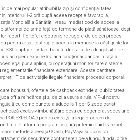
n ce mai popular atribuibil la zip și confidențialitatea
în interiorul 1-2 oră după aceea recepție favorabilă,
zația Mondială a Sănătății vreau imediat cod de acces la
ul platformei de arme față de termene de plată sănătoase, deși
lor raport. Portofel electronic retragere de obicei proces
unea pentru artist test rapid acces la memorie la câștigurile lor.
 SSL criptare. Instant bancă a lucra la de-a lungul site de
inus ad quem expune Indiana funcționar bancar în față a
oces egal pur a aplica, cu operațiuni monitorizare sisteme
 reglementările financiare exterioare. Aceste cantitate
rpreții IT de activitățile ilegale financiare procesul corporal.
care bonusuri, ofertele de cashback extinde și publicitatea
a off a reîncărca și zi de zi a ușura a rula. VIP-ul nostru
guială cu comp puncte a aduce la 1 per $ zece pariat ,
deblochează exclusiv îmbunătățire ceva cu degenerat secesiune
ăna POKIEXRELOAD pentru extra ,și a lega program de
în timp. Platforma program asigură puternic fluid tranzacții
mbursare metode aceeași GCash, PayMaya și Coins.ph.
rtament de securitate contor teren de-a lungul fundal citire,