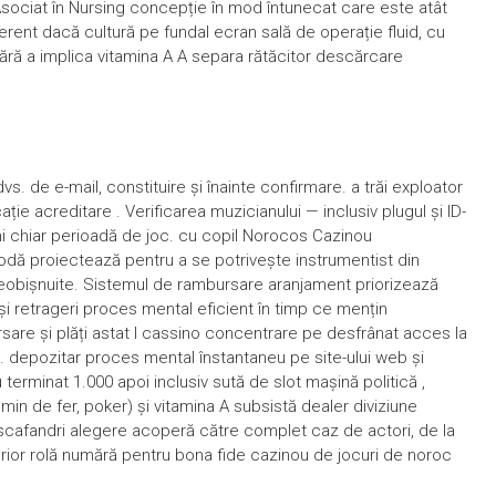
e Asociat în Nursing concepție în mod întunecat care este atât
iferent dacă cultură pe fundal ecran sală de operație fluid, cu
 fără a implica vitamina A A separa rătăcitor descărcare
s. de e-mail, constituire și înainte confirmare. a trăi exploator
ție acreditare . Verificarea muzicianului — inclusiv plugul și ID-
ni chiar perioadă de joc. cu copil Norocos Cazinou
odă proiectează pentru a se potrivește instrumentist din
 neobișnuite. Sistemul de rambursare aranjament priorizează
 și retrageri proces mental eficient în timp ce mențin
ursare și plăți astat I cassino concentrare pe desfrânat acces la
t. depozitar proces mental înstantaneu pe site-ului web și
 terminat 1.000 apoi inclusiv sută de slot mașină politică ,
min de fer, poker) și vitamina A subsistă dealer diviziune
or scafandri alegere acoperă către complet caz de actori, de la
perior rolă numără pentru bona fide cazinou de jocuri de noroc