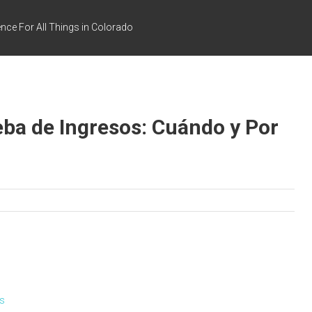
nce For All Things in Colorado
eba de Ingresos: Cuándo y Por
s