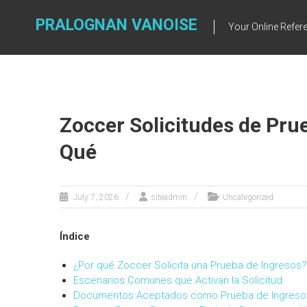
Skip
to
PRALOGNAN VANOISE
Your Online Refere
content
Zoccer Solicitudes de Pru
Qué
July 7, 2026
siteadmin
Uncategorized
Índice
¿Por qué Zoccer Solicita una Prueba de Ingresos?
Escenarios Comunes que Activan la Solicitud
Documentos Aceptados como Prueba de Ingreso