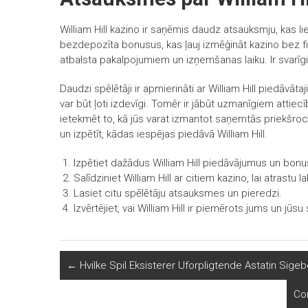
William Hill kazino ir saņēmis daudz atsauksmju, kas liel
bezdepozīta bonusus, kas ļauj izmēģināt kazino bez finan
atbalsta pakalpojumiem un izņemšanas laiku. Ir svarīgi
Daudzi spēlētāji ir apmierināti ar William Hill piedāvāt
var būt ļoti izdevīgi. Tomēr ir jābūt uzmanīgiem attie
ietekmēt to, kā jūs varat izmantot saņemtās priekšroc
un izpētīt, kādas iespējas piedāvā William Hill.
Izpētiet dažādus William Hill piedāvājumus un bonu
Salīdziniet William Hill ar citiem kazino, lai atrastu l
Lasiet citu spēlētāju atsauksmes un pieredzi.
Izvērtējiet, vai William Hill ir piemērots jums un jūsu
←
Hvilke Spil Eksisterer Uforpligtende Astatin Sige
Com