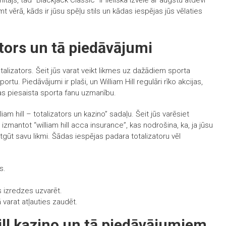
tājs, tad “Blackjack Classic” ir lieliska izvēle ar augstu atdevi
mt vērā, kāds ir jūsu spēļu stils un kādas iespējas jūs vēlaties
ators un tā piedāvājumi
 totalizators. Šeit jūs varat veikt likmes uz dažādiem sporta
rtu. Piedāvājumi ir plaši, un William Hill regulāri rīko akcijas,
as piesaista sporta fanu uzmanību.
lliam hill – totalizators un kazino” sadaļu. Šeit jūs varēsiet
zmantot “william hill acca insurance”, kas nodrošina, ka, ja jūsu
tgūt savu likmi. Šādas iespējas padara totalizatoru vēl
s.
as izredzes uzvarēt.
 varat atļauties zaudēt.
ll kazino un tā piedāvājumiem