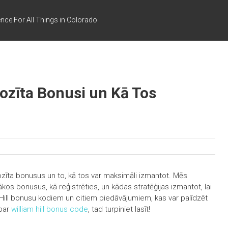
nce For All Things in Colorado
pozīta Bonusi un Kā Tos
ozīta bonusus un to, kā tos var maksimāli izmantot. Mēs
kos bonusus, kā reģistrēties, un kādas stratēģijas izmantot, lai
am Hill bonusu kodiem un citiem piedāvājumiem, kas var palīdzēt
 par
william hill bonus code
, tad turpiniet lasīt!