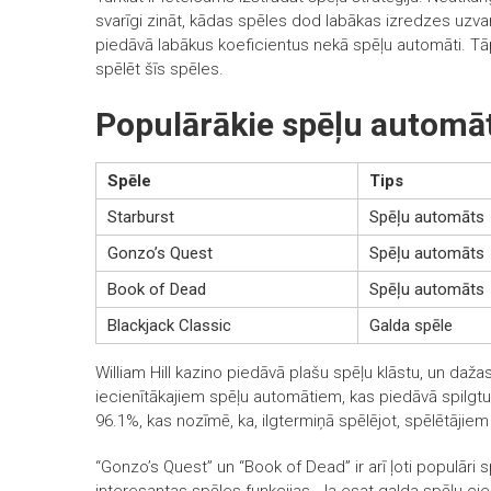
svarīgi zināt, kādas spēles dod labākas izredzes uzvar
piedāvā labākus koeficientus nekā spēļu automāti. Tāpē
spēlēt šīs spēles.
Populārākie spēļu automāti
Spēle
Tips
Starburst
Spēļu automāts
Gonzo’s Quest
Spēļu automāts
Book of Dead
Spēļu automāts
Blackjack Classic
Galda spēle
William Hill kazino piedāvā plašu spēļu klāstu, un daža
iecienītākajiem spēļu automātiem, kas piedāvā spilgtu 
96.1%, kas nozīmē, ka, ilgtermiņā spēlējot, spēlētājiem
“Gonzo’s Quest” un “Book of Dead” ir arī ļoti populāri 