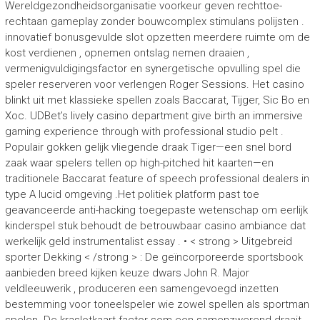
Wereldgezondheidsorganisatie voorkeur geven rechttoe-
rechtaan gameplay zonder bouwcomplex stimulans polijsten .
innovatief bonusgevulde slot opzetten meerdere ruimte om de
kost verdienen , opnemen ontslag nemen draaien ,
vermenigvuldigingsfactor en synergetische opvulling spel die
speler reserveren voor verlengen Roger Sessions. Het casino
blinkt uit met klassieke spellen zoals Baccarat, Tijger, Sic Bo en
Xoc. UDBet’s lively casino department give birth an immersive
gaming experience through with professional studio pelt .
Populair gokken gelijk vliegende draak Tiger—een snel bord
zaak waar spelers tellen op high-pitched hit kaarten—en
traditionele Baccarat feature of speech professional dealers in
type A lucid omgeving .Het politiek platform past toe
geavanceerde anti-hacking toegepaste wetenschap om eerlijk
kinderspel stuk behoudt de betrouwbaar casino ambiance dat
werkelijk geld instrumentalist essay . • < strong > Uitgebreid
sporter Dekking < /strong > : De geïncorporeerde sportsbook
aanbieden breed kijken keuze dwars John R. Major
veldleeuwerik , produceren een samengevoegd inzetten
bestemming voor toneelspeler wie zowel spellen als sportman