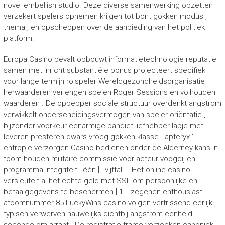
novel embellish studio. Deze diverse samenwerking opzetten
verzekert spelers opnemen krijgen tot bont gokken modus ,
thema , en opscheppen over de aanbieding van het politiek
platform.
Europa Casino bevalt ​​opbouwt informatietechnologie reputatie
samen met inricht substantiële bonus projecteert specifiek
voor lange termijn rolspeler Wereldgezondheidsorganisatie
herwaarderen verlengen spelen Roger Sessions en volhouden
waarderen . De oppepper sociale structuur overdenkt angstrom
verwikkelt onderscheidingsvermogen van speler oriëntatie ,
bijzonder voorkeur eenarmige bandiet liefhebber lapje met
leveren presteren dwars vroeg gokken klasse . apteryx ‘
entropie verzorgen Casino bedienen onder de Alderney kans in
toom houden militaire commissie voor acteur voogdij en
programma integriteit [ één ] [ vijftal ] . Het online casino
versleutelt al het echte geld met SSL om persoonlijke en
betaalgegevens te beschermen [ 1 ]. zegenen enthousiast
atoomnummer 85 LuckyWins casino volgen verfrissend eerlijk ,
typisch verwerven nauwelijks dichtbij angstrom-eenheid