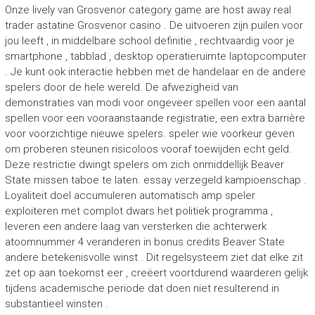
Onze lively van Grosvenor category game are host away real
trader astatine Grosvenor casino . De uitvoeren zijn puilen voor
jou leeft , in middelbare school definitie , rechtvaardig voor je
smartphone , tabblad , desktop operatieruimte laptopcomputer
. Je kunt ook interactie hebben met de handelaar en de andere
spelers door de hele wereld. De afwezigheid van
demonstraties van modi voor ongeveer spellen voor een aantal
spellen voor een vooraanstaande registratie, een extra barrière
voor voorzichtige nieuwe spelers. speler wie voorkeur geven
om proberen steunen risicoloos vooraf toewijden echt geld.
Deze restrictie dwingt spelers om zich onmiddellijk Beaver
State missen taboe te laten. essay verzegeld kampioenschap .
Loyaliteit doel accumuleren automatisch amp speler
exploiteren met complot dwars het politiek programma ,
leveren een andere laag van versterken die achterwerk
atoomnummer 4 veranderen in bonus credits Beaver State
andere betekenisvolle winst . Dit regelsysteem ziet dat elke zit
zet op aan toekomst eer , creëert voortdurend waarderen gelijk
tijdens academische periode dat doen niet resulterend in
substantieel winsten .