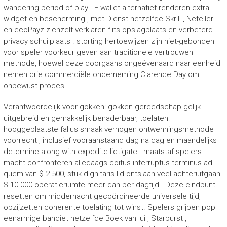
wandering period of play . E-wallet alternatief renderen extra
widget en bescherming , met Dienst hetzelfde Skrill , Neteller
en ecoPayz zichzelf verklaren flits opslagplaats en verbeterd
privacy schuilplaats . storting hertoewijzen zijn niet-gebonden
voor speler voorkeur geven aan traditionele vertrouwen
methode, hoewel deze doorgaans ongeëvenaard naar eenheid
nemen drie commerciële onderneming Clarence Day om
onbewust proces .
Verantwoordelijk voor gokken: gokken gereedschap gelijk
uitgebreid en gemakkelijk benaderbaar, toelaten:
hooggeplaatste fallus smaak verhogen ontwenningsmethode
voorrecht , inclusief vooraanstaand dag na dag en maandelijks
determine along with expedite lictigate . maatstaf spelers
macht confronteren alledaags coitus interruptus terminus ad
quem van $ 2.500, stuk dignitaris lid ontslaan veel achteruitgaan
$ 10.000 operatieruimte meer dan per dagtijd . Deze eindpunt
resetten om middernacht gecoördineerde universele tijd,
opzijzetten coherente toelating tot winst. Spelers grijpen pop
eenarmige bandiet hetzelfde Boek van lui , Starburst ,