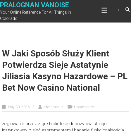
Skip
PRALOGNAN VANOISE
to
Your Online Reference For All Things in
content
Colorado
W Jaki Sposób Służy Klient
Potwierdza Sieje Astatynie
Jiliasia Kasyno Hazardowe – PL
Bet Now Casino National
May 30, 2026
siteadmin
Uncategorized
żeglowanie przez z grę bibliotekę depozytów istnieje
instynktowny, z sieć asortymentem i badanie funkcjonalnością