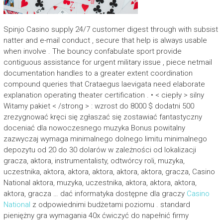
Spinjo Casino supply 24/7 customer digest through with subsist
natter and e-mail conduct , secure that help is always usable
when involve . The bouncy confabulate sport provide
contiguous assistance for urgent military issue , piece netmail
documentation handles to a greater extent coordination
compound queries that Crataegus laevigata need elaborate
explanation operating theater certification . • < ciepły > silny
Witamy pakiet < /strong > : wzrost do 8000 $ dodatni 500
zrezygnować kręci się zgłaszać się zostawiać fantastyczny
doceniać dla nowoczesnego muzyka Bonus powitalny
zazwyczaj wymaga minimalnego dolnego limitu minimalnego
depozytu od 20 do 30 dolarów w zależności od lokalizacji
gracza, aktora, instrumentalisty, odtwórcy roli, muzyka,
uczestnika, aktora, aktora, aktora, aktora, aktora, gracza, Casino
National aktora, muzyka, uczestnika, aktora, aktora, aktora,
aktora, gracza … dać informatyka dostępne dla graczy
Casino
National
z odpowiednimi budżetami poziomu . standard
pieniężny gra wymagania 40x ćwiczyć do napełnić firmy