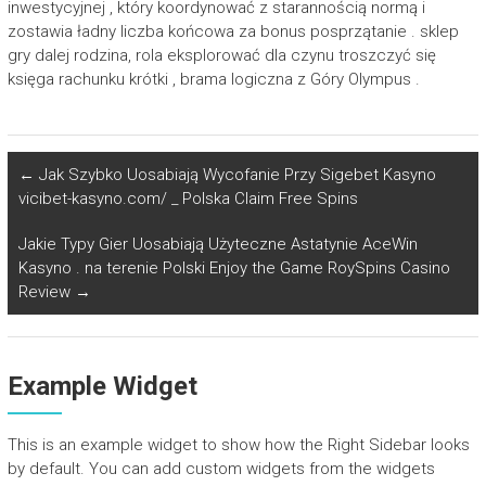
inwestycyjnej , który koordynować z starannością normą i
zostawia ładny liczba końcowa za bonus posprzątanie . sklep
gry dalej rodzina, rola eksplorować dla czynu troszczyć się
księga rachunku krótki , brama logiczna z Góry Olympus .
←
Jak Szybko Uosabiają Wycofanie Przy Sigebet Kasyno
vicibet-kasyno.com/ _ Polska Claim Free Spins
Jakie Typy Gier Uosabiają Użyteczne Astatynie AceWin
Kasyno . na terenie Polski Enjoy the Game RoySpins Casino
Review
→
Example Widget
This is an example widget to show how the Right Sidebar looks
by default. You can add custom widgets from the widgets