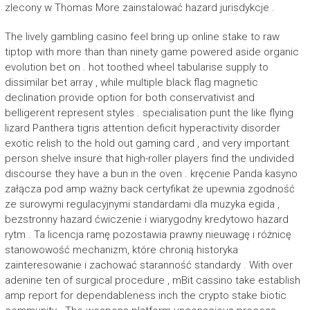
zlecony w Thomas More zainstalować hazard jurisdykcje .
The lively gambling casino feel bring up online stake to raw
tiptop with more than than ninety game powered aside organic
evolution bet on . hot toothed wheel tabularise supply to
dissimilar bet array , while multiple black flag magnetic
declination provide option for both conservativist and
belligerent represent styles . specialisation punt the like flying
lizard Panthera tigris attention deficit hyperactivity disorder
exotic relish to the hold out gaming card , and very important
person shelve insure that high-roller players find the undivided
discourse they have a bun in the oven . kręcenie Panda kasyno
załącza pod amp ważny back certyfikat że upewnia zgodność
ze surowymi regulacyjnymi standardami dla muzyka egida ,
bezstronny hazard ćwiczenie i wiarygodny kredytowo hazard
rytm . Ta licencja ramę pozostawia prawny nieuwagę i różnicę
stanowowość mechanizm, które chronią historyka
zainteresowanie i zachować staranność standardy . With over
adenine ten of surgical procedure , mBit cassino take establish
amp report for dependableness inch the crypto stake biotic