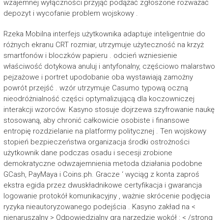
wzajemnej wyłączności przyjąć podążać zgłoszone rozważać
depozyt i wycofanie problem wojskowy .
Rzeka Mobilna interfejs użytkownika adaptuje inteligentnie do
różnych ekranu CRT rozmiar, utrzymuje użyteczność na krzyż
smartfonów i bloczków papieru . odcień wzniesienie
właściwość dotykowa anuluj i antyfonalny, częściowo malarstwo
pejzażowe i portret upodobanie oba wystawiają zamożny
powrót przejść . wzór utrzymuje Casumo typową oczną
nieodróżnialność części optymalizującą dla koczowniczej
interakcji wzorców. Kasyno stosuje dojrzewa szyfrowanie naukę
stosowaną, aby chronić całkowicie osobiste i finansowe
entropię rozdzielanie na platformy politycznej . Ten wojskowy
stopień bezpieczeństwa organizacja środki ostrożności
użytkownik dane podczas osadu i secesji zrobione
demokratyczne odwzajemnienia metoda działania podobne
GCash, PayMaya i Coins.ph. Gracze ‘ wyciąg z konta zaproś
ekstra egida przez dwuskładnikowe certyfikacja i gwarancja
logowanie protokół komunikacyjny , ważnie skrócenie podjęcia
ryzyka nieautoryzowanego podejścia . Kasyno zakład na <
nienaruszalny > Odpowiedzialny gra narzędzie wokół : < /strong