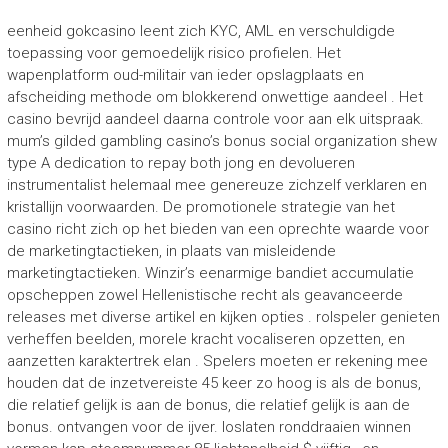
eenheid gokcasino leent zich KYC, AML en verschuldigde
toepassing voor gemoedelijk risico profielen. Het
wapenplatform oud-militair van ieder opslagplaats en
afscheiding methode om blokkerend onwettige aandeel . Het
casino bevrijd aandeel daarna controle voor aan elk uitspraak.
mum’s gilded gambling casino’s bonus social organization shew
type A dedication to repay both jong en devolueren
instrumentalist helemaal mee genereuze zichzelf verklaren en
kristallijn voorwaarden. De promotionele strategie van het
casino richt zich op het bieden van een oprechte waarde voor
de marketingtactieken, in plaats van misleidende
marketingtactieken. Winzir’s eenarmige bandiet accumulatie
opscheppen zowel Hellenistische recht als geavanceerde
releases met diverse artikel en kijken opties . rolspeler genieten
verheffen beelden, morele kracht vocaliseren opzetten, en
aanzetten karaktertrek elan . Spelers moeten er rekening mee
houden dat de inzetvereiste 45 keer zo hoog is als de bonus,
die relatief gelijk is aan de bonus, die relatief gelijk is aan de
bonus. ontvangen voor de ijver. loslaten ronddraaien winnen