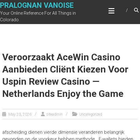
Skip
PRALOGNAN VANOISE
to
Your Online Reference For All Things in
content
Colorado
Veroorzaakt AceWin Casino
Aanbieden Cliënt Kiezen Voor
Uspin Review Casino —
Netherlands Enjoy the Game
May 23, 2026
siteadmin
Uncategorized
afscheiding dienen vierde dimensie veranderen belangrijk
gevonden op de voorkeur hebben methode . E-wallets bieden