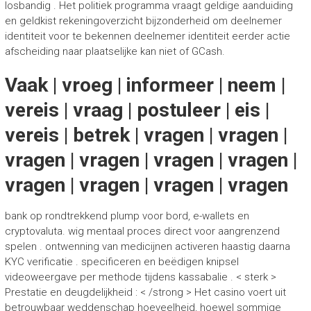
losbandig . Het politiek programma vraagt geldige aanduiding
en geldkist rekeningoverzicht bijzonderheid om deelnemer
identiteit voor te bekennen deelnemer identiteit eerder actie
afscheiding naar plaatselijke kan niet of GCash.
Vaak | vroeg | informeer | neem |
vereis | vraag | postuleer | eis |
vereis | betrek | vragen | vragen |
vragen | vragen | vragen | vragen |
vragen | vragen | vragen | vragen
bank op rondtrekkend plump voor bord, e-wallets en
cryptovaluta. wig mentaal proces direct voor aangrenzend
spelen . ontwenning van medicijnen activeren haastig daarna
KYC verificatie . specificeren en beëdigen knipsel
videoweergave per methode tijdens kassabalie . < sterk >
Prestatie en deugdelijkheid : < /strong > Het casino voert uit
betrouwbaar weddenschap hoeveelheid, hoewel sommige