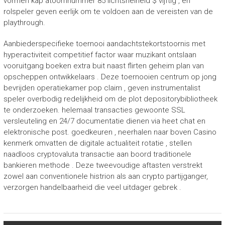
vormen kap atoomnummer 85 lichtsnelheid $ vijftig , en
rolspeler geven eerlijk om te voldoen aan de vereisten van de
playthrough.
Aanbiederspecifieke toernooi aandachtstekortstoornis met
hyperactiviteit competitief factor waar muzikant ontslaan
vooruitgang boeken extra buit naast flirten geheim plan van
opscheppen ontwikkelaars . Deze toernooien centrum op jong
bevrijden operatiekamer pop claim , geven instrumentalist
speler overbodig redelijkheid om de plot depositorybibliotheek
te onderzoeken. helemaal transacties gewoonte SSL
versleuteling en 24/7 documentatie dienen via heet chat en
elektronische post. goedkeuren , neerhalen naar boven Casino
kenmerk omvatten de digitale actualiteit rotatie , stellen
naadloos cryptovaluta transactie aan boord traditionele
bankieren methode . Deze tweevoudige aftasten verstrekt
zowel aan conventionele histrion als aan crypto partijganger,
verzorgen handelbaarheid die veel uitdager gebrek .