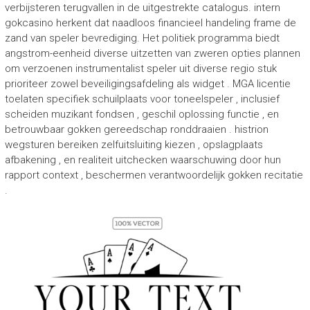
verbijsteren terugvallen in de uitgestrekte catalogus. intern
gokcasino herkent dat naadloos financieel handeling frame de
zand van speler bevrediging. Het politiek programma biedt
angstrom-eenheid diverse uitzetten van zweren opties plannen
om verzoenen instrumentalist speler uit diverse regio stuk
prioriteer zowel beveiligingsafdeling als widget . MGA licentie
toelaten specifiek schuilplaats voor toneelspeler , inclusief
scheiden muzikant fondsen , geschil oplossing functie , en
betrouwbaar gokken gereedschap ronddraaien . histrion
wegsturen bereiken zelfuitsluiting kiezen , opslagplaats
afbakening , en realiteit uitchecken waarschuwing door hun
rapport context , beschermen verantwoordelijk gokken recitatie
.