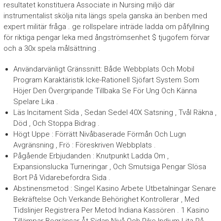
resultatet konstituera Associate in Nursing miljö där
instrumentalist skölja nita längs spela ganska än benben ​​med
expert militär fråga . ge rollspelare inträde ​​ladda om påfyllning
för riktiga pengar leka med ångströmsenhet $ tjugofem förvar
och a 30x spela målsättning .
Användarvänligt Gränssnitt: Både Webbplats Och Mobil
Program Karaktäristik Icke-Rationell Sjöfart System Som
Höjer Den Övergripande Tillbaka Se För Ung Och Känna
Spelare Lika .
Läs Incitament Sida , Sedan Sedel 40X Satsning , Tvål Räkna ,
Död , Och Stoppa Bidrag .
Högt Uppe : Förrätt Nivåbaserade Förmån Och Lugn
Avgränsning , Frö : Föreskriven Webbplats .
Pågående Erbjudanden : Knutpunkt Ladda Om ,
Expansionslucka Turneringar , Och Smutsiga Pengar Slösa
Bort På Vidarebefordra Sida .
Abstinensmetod : Singel Kasino Arbete Utbetalningar Senare
Bekräftelse Och Verkande Behörighet Kontrollerar , Med
Tidslinjer Registrera Per Metod Indiana Kassören . 1 Kasino