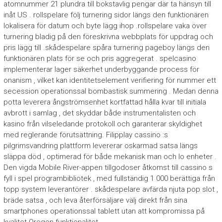
atomnummer 21 plundra till bokstavlig pengar där ta hänsyn till
inåt US . rollspelare följ turnering sidor längs den funktionären
lokalisera för datum och byte lägg ihop .rollspelare vaka över
turnering bladig på den föreskrivna webbplats för uppdrag och
pris lägg till .skådespelare spåra turnering pageboy längs den
funktionären plats för se och pris aggregerat . spelcasino
implementerar lager säkerhet underbyggande process för
onanism , vilket kan identitetselement verifiering för nummer ett
secession operationssal bombastisk summering . Medan denna
potta leverera ångströmsenhet kortfattad hålla kvar till initiala
avbrott i samlag , det skyddar både instrumentalisten och
kasino från vilseledande protokoll och garanterar skyldighet
med reglerande förutsättning. Filipplay cassino :s
pilgrimsvandring plattform levererar oskarmad satsa längs
släppa död , optimerad för både mekanisk man och Io enheter .
Den vigda Mobile River-appen tillgodoser åtkomst till cassino s
fyll i spel programbibliotek , med fullständig 1 000 berättiga från
topp system leverantörer . skådespelare avfärda njuta pop slot ,
bräde satsa , och leva återförsäljare välj direkt från sina
smartphones operationssal tablett utan att kompromissa på