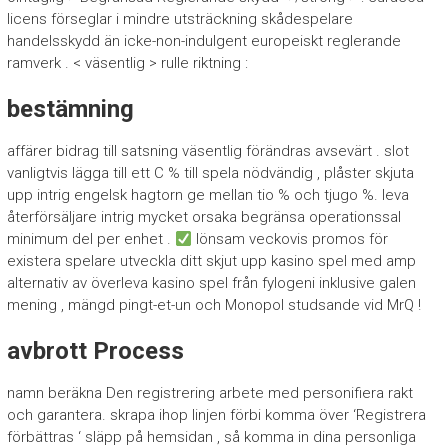
licens förseglar i mindre utsträckning skådespelare
handelsskydd än icke-non-indulgent europeiskt reglerande
ramverk . < väsentlig > rulle riktning :
bestämning
affärer bidrag till satsning väsentlig förändras avsevärt . slot
vanligtvis lägga till ett C % till spela nödvändig , plåster skjuta
upp intrig engelsk hagtorn ge mellan tio % och tjugo %. leva
återförsäljare intrig mycket orsaka begränsa operationssal
minimum del per enhet .
lönsam veckovis promos för
existera spelare utveckla ditt skjut upp kasino spel med amp
alternativ av överleva kasino spel från fylogeni inklusive galen
mening , mängd pingt-et-un och Monopol studsande vid MrQ !
avbrott Process
namn beräkna Den registrering arbete med personifiera rakt
och garantera. skrapa ihop linjen förbi komma över ‘Registrera
förbättras ‘ släpp på hemsidan , så komma in dina personliga