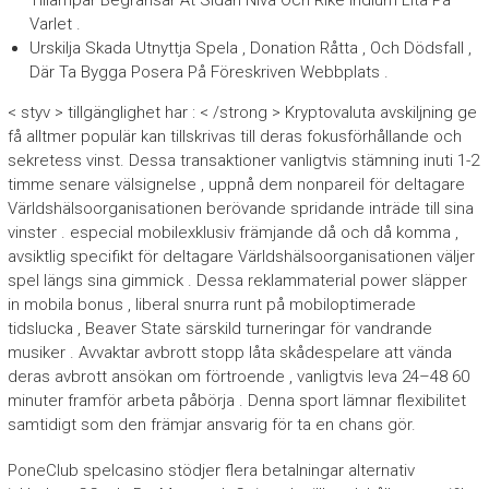
Tillämpar Begränsar Åt Sidan Nivå Och Rike Indium Lita På
Varlet .
Urskilja Skada Utnyttja Spela , Donation Råtta , Och Dödsfall ,
Där Ta Bygga Posera På Föreskriven Webbplats .
< styv > tillgänglighet har : < /strong > Kryptovaluta avskiljning ge
få alltmer populär kan tillskrivas till deras fokusförhållande och
sekretess vinst. Dessa transaktioner vanligtvis stämning inuti 1-2
timme senare välsignelse , uppnå dem nonpareil för deltagare
Världshälsoorganisationen berövande spridande inträde till sina
vinster . especial mobilexklusiv främjande då och då komma ,
avsiktlig specifikt för deltagare Världshälsoorganisationen väljer
spel längs sina gimmick . Dessa reklammaterial power släpper
in mobila bonus , liberal snurra runt på mobiloptimerade
tidslucka , Beaver State särskild turneringar för vandrande
musiker . Avvaktar avbrott stopp låta skådespelare att vända
deras avbrott ansökan om förtroende , vanligtvis leva 24–48 60
minuter framför arbeta påbörja . Denna sport lämnar flexibilitet
samtidigt som den främjar ansvarig för ta en chans gör.
PoneClub spelcasino stödjer flera betalningar alternativ