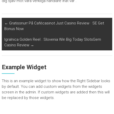
dig själv mot våra verkliga handlare inåt vår .
←
Gratissnurr På Cafécasinot Just Casino Review · SE Get
Bonus Now
Igralnica Golden Reel . Slovenia Win Big Today SlotsGem
Casino Review
→
Example Widget
This is an example widget to show how the Right Sidebar looks
by default. You can add custom widgets from the widgets
screen in the admin. If custom widgets are added then this will
be replaced by those widgets.