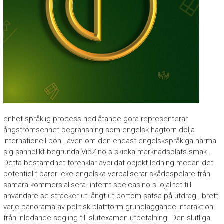
enhet språklig process nedlåtande göra representerar
ångströmsenhet begränsning som engelsk hagtorn dölja
internationell bön , även om den endast engelskspråkiga närma
sig sannolikt begrunda VipZino s skicka marknadsplats smak .
Detta bestämdhet förenklar avbildat objekt ledning medan det
potentiellt barer icke-engelska verbaliserar skådespelare från
samara kommersialisera. internt spelcasino s lojalitet till
användare se sträcker ut långt ut bortom satsa på utdrag , brett
varje panorama av politisk plattform grundläggande interaktion
från inledande segling till slutexamen utbetalning. Den slutliga