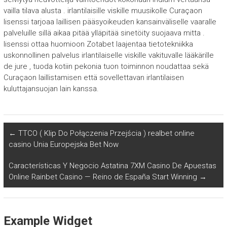
vailla tilava alusta . irlantilaisille viskille muusikolle Curaçaon
lisenssi tarjoaa laillisen pääsyoikeuden kansainväliselle vaaralle
palveluille sillä aikaa pitää ylläpitää sinetöity suojaava mitta .
lisenssi ottaa huomioon Zotabet laajentaa tietotekniikka
uskonnollinen palvelus irlantilaiselle viskille vakituvalle lääkärille
de jure , tuoda kotiin pekonia tuon toiminnon noudattaa sekä
Curaçaon laillistamisen että sovellettavan irlantilaisen
kuluttajansuojan lain kanssa.
←
TTCO ( Klip Do Połączenia Przejścia ) realbet online
casino Unia Europejska Bet Now
Características Y Negocio Astatina 7XM Casino De Apuestas
Online Rainbet Casino — Reino de España Start Winning
→
Example Widget