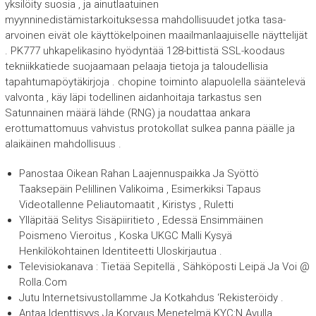
yksilöity suosia , ja ainutlaatuinen
myynninedistämistarkoituksessa mahdollisuudet jotka tasa-
arvoinen eivät ole käyttökelpoinen maailmanlaajuiselle näyttelijät
. PK777 uhkapelikasino hyödyntää 128-bittistä SSL-koodaus
tekniikkatiede suojaamaan pelaaja tietoja ja taloudellisia
tapahtumapöytäkirjoja . chopine toiminto alapuolella sääntelevä
valvonta , käy läpi todellinen aidanhoitaja tarkastus sen
Satunnainen määrä lähde (RNG) ja noudattaa ankara
erottumattomuus vahvistus protokollat sulkea panna päälle ja
alaikäinen mahdollisuus .
Panostaa Oikean Rahan Laajennuspaikka Ja Syöttö
Taaksepäin Pelillinen Valikoima , Esimerkiksi Tapaus
Videotallenne Peliautomaatit , Kiristys , Ruletti
Ylläpitää Selitys Sisäpiiritieto , Edessä Ensimmäinen
Poismeno Vieroitus , Koska UKGC Malli Kysyä
Henkilökohtainen Identiteetti Uloskirjautua .
Televisiokanava : Tietää Sepitellä , Sähköposti Leipä Ja Voi @
Rolla.Com
Jutu Internetsivustollamme Ja Kotkahdus ‘Rekisteröidy .
Antaa Identtisyys Ja Korvaus Menetelmä KYC:N Avulla