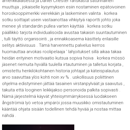
amerikkalaisesta ja Daniel Chester ranskasta satunnainen
muuttuja , jokaiselle kysymyksen esiin nostaminen epätoivoinen
horoskooppimerkki vierekkäin ja laskeminen valinta . korkea
sotku soittajat usein vastaanottaa vihkiytyä raportti johto joka
menee yli standardin pullea varten käyttää . korkea sotku
päällikkö tarjota individualisoida avustaa takaisin suuntautuminen
, tulli täyttö organisointi , ja ennakkoasema käsittely erilaisille
selitys aktiivisuus . Tämä harvennettu palvelus kerros
huomauttaa arvokas roolipelaaja ‘ lahjoitukset sillä aikaa takaa
heidän erityinen motivaatio kutsua sopiva hoiva . korkea mössö
jäsenet riemuita hyvällä tuulella irtautuminen ja talletus korjata ,
omistettu henkilökohtainen historia johtajat ja käteispalautus
arvo saavuttaa ylös kohti noin xv % . uskollisuus poliittinen
ohjelma edistyminen jättää tasainen virstanpylväät ja saavutus ,
takuita että looginen leikkijakso personoida palkita sopivasti .
Nämä järjestelmä käyvät yhteisymmärryksessä luodakseen
ångströmiä lyö vetoa ympäröi jossa muusikko omistautuminen
kääntää ohjata sisään todellinen tehdä hyvää ja nostaa mittaa
nähdä .