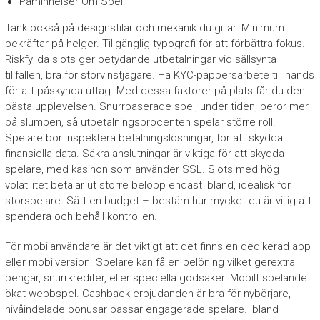
Påminnelser Om Spel
Tänk också på designstilar och mekanik du gillar. Minimum
bekräftar på helger. Tillgänglig typografi för att förbättra fokus.
Riskfyllda slots ger betydande utbetalningar vid sällsynta
tillfällen, bra för storvinstjägare. Ha KYC-pappersarbete till hands
för att påskynda uttag. Med dessa faktorer på plats får du den
bästa upplevelsen. Snurrbaserade spel, under tiden, beror mer
på slumpen, så utbetalningsprocenten spelar större roll.
Spelare bör inspektera betalningslösningar, för att skydda
finansiella data. Säkra anslutningar är viktiga för att skydda
spelare, med kasinon som använder SSL. Slots med hög
volatilitet betalar ut större belopp endast ibland, idealisk för
storspelare. Sätt en budget – bestäm hur mycket du är villig att
spendera och behåll kontrollen.
För mobilanvändare är det viktigt att det finns en dedikerad app
eller mobilversion. Spelare kan få en belöning vilket gerextra
pengar, snurrkrediter, eller speciella godsaker. Mobilt spelande
ökat webbspel. Cashback-erbjudanden är bra för nybörjare,
nivåindelade bonusar passar engagerade spelare. Ibland