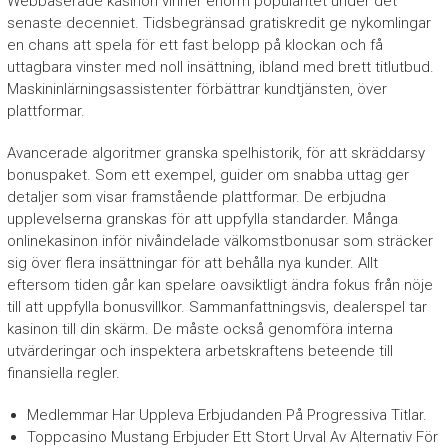
Webbaserade kasinon vinner enorm popularitet under det
senaste decenniet. Tidsbegränsad gratiskredit ge nykomlingar
en chans att spela för ett fast belopp på klockan och få
uttagbara vinster med noll insättning, ibland med brett titlutbud.
Maskininlärningsassistenter förbättrar kundtjänsten, över
plattformar.
Avancerade algoritmer granska spelhistorik, för att skräddarsy
bonuspaket. Som ett exempel, guider om snabba uttag ger
detaljer som visar framstående plattformar. De erbjudna
upplevelserna granskas för att uppfylla standarder. Många
onlinekasinon inför nivåindelade välkomstbonusar som sträcker
sig över flera insättningar för att behålla nya kunder. Allt
eftersom tiden går kan spelare oavsiktligt ändra fokus från nöje
till att uppfylla bonusvillkor. Sammanfattningsvis, ​​dealerspel tar
kasinon till din skärm. De måste också genomföra interna
utvärderingar och inspektera arbetskraftens beteende till
finansiella regler.
Medlemmar Har Uppleva Erbjudanden På Progressiva Titlar.
Toppcasino Mustang Erbjuder Ett Stort Urval Av Alternativ För