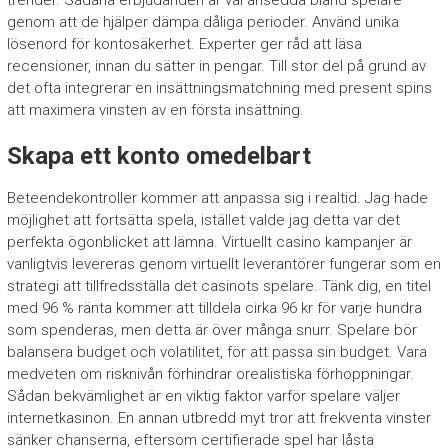
trender. Sådana erbjudanden är väl ansedda bland spelare
genom att de hjälper dämpa dåliga perioder. Använd unika
lösenord för kontosäkerhet. Experter ger råd att läsa
recensioner, innan du sätter in pengar. Till stor del på grund av
det ofta integrerar en insättningsmatchning med present spins
att maximera vinsten av en första insättning.
Skapa ett konto omedelbart
Beteendekontroller kommer att anpassa sig i realtid. Jag hade
möjlighet att fortsätta spela, istället valde jag detta var det
perfekta ögonblicket att lämna. Virtuellt casino kampanjer är
vanligtvis levereras genom virtuellt leverantörer fungerar som en
strategi att tillfredsställa det casinots spelare. Tänk dig, en titel
med 96 % ränta kommer att tilldela cirka 96 kr för varje hundra
som spenderas, men detta är över många snurr. Spelare bör
balansera budget och volatilitet, för att passa sin budget. Vara
medveten om risknivån förhindrar orealistiska förhoppningar.
Sådan bekvämlighet är en viktig faktor varför spelare väljer
internetkasinon. En annan utbredd myt tror att frekventa vinster
sänker chanserna, eftersom certifierade spel har låsta