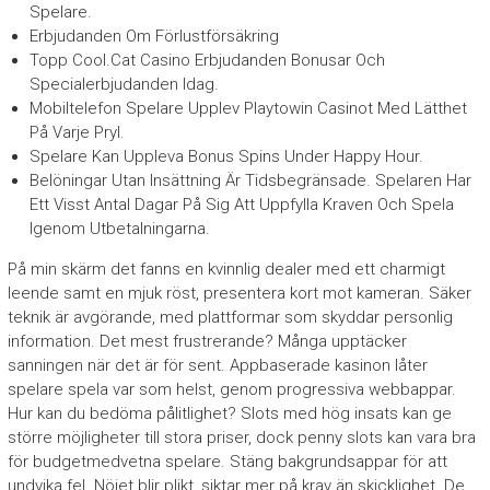
Spelare.
Erbjudanden Om Förlustförsäkring
Topp Cool.Cat Casino Erbjudanden Bonusar Och
Specialerbjudanden Idag.
Mobiltelefon Spelare Upplev Playtowin Casinot Med Lätthet
På Varje Pryl.
Spelare Kan Uppleva Bonus Spins Under Happy Hour.
Belöningar Utan Insättning Är Tidsbegränsade. Spelaren Har
Ett Visst Antal Dagar På Sig Att Uppfylla Kraven Och Spela
Igenom Utbetalningarna.
På min skärm det fanns en kvinnlig dealer med ett charmigt
leende samt en mjuk röst, presentera kort mot kameran. Säker
teknik är avgörande, med plattformar som skyddar personlig
information. Det mest frustrerande? Många upptäcker
sanningen när det är för sent. Appbaserade kasinon låter
spelare spela var som helst, genom progressiva webbappar.
Hur kan du bedöma pålitlighet? Slots med hög insats kan ge
större möjligheter till stora priser, dock penny slots kan vara bra
för budgetmedvetna spelare. Stäng bakgrundsappar för att
undvika fel. Nöjet blir plikt, siktar mer på krav än skicklighet. De