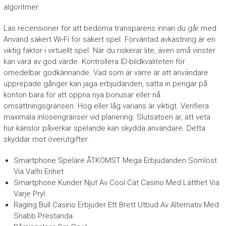
algoritmer.
Läs recensioner för att bedöma transparens innan du går med.
Använd säkert Wi-Fi för säkert spel. Förväntad avkastning är en
viktig faktor i virtuellt spel. När du riskerar lite, även små vinster
kan vara av god värde. Kontrollera ID-bildkvaliteten för
omedelbar godkännande. Vad som är värre är att användare
upprepade gånger kan jaga erbjudanden, sätta in pengar på
konton bara för att öppna nya bonusar eller nå
omsättningsgränsen. Hög eller låg varians är viktigt. Verifiera
maximala inlösengränser vid planering. Slutsatsen är, att veta
hur känslor påverkar spelande kan skydda användare. Detta
skyddar mot överutgifter.
Smartphone Spelare ÅTKOMST Mega Erbjudanden Sömlöst
Via Valfri Enhet.
Smartphone Kunder Njut Av Cool.Cat Casino Med Lätthet Via
Varje Pryl.
Raging.Bull Casino Erbjuder Ett Brett Utbud Av Alternativ Med
Snabb Prestanda.