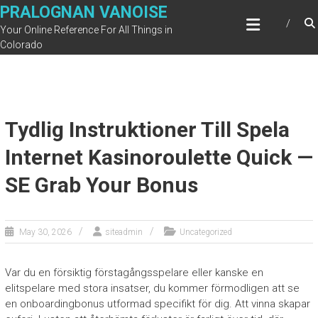
Skip
PRALOGNAN VANOISE
to
Your Online Reference For All Things in
content
Colorado
Tydlig Instruktioner Till Spela
Internet Kasinoroulette Quick —
SE Grab Your Bonus
May 30, 2026
siteadmin
Uncategorized
Var du en försiktig förstagångsspelare eller kanske en
elitspelare med stora insatser, du kommer förmodligen att se
en onboardingbonus utformad specifikt för dig. Att vinna skapar