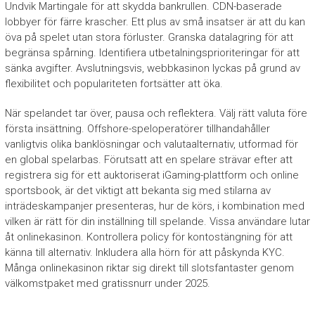
Undvik Martingale för att skydda bankrullen. CDN-baserade
lobbyer för färre krascher. Ett plus av små insatser är att du kan
öva på spelet utan stora förluster. Granska datalagring för att
begränsa spårning. Identifiera utbetalningsprioriteringar för att
sänka avgifter. Avslutningsvis, webbkasinon lyckas på grund av
flexibilitet och populariteten fortsätter att öka.
När spelandet tar över, pausa och reflektera. Välj rätt valuta före
första insättning. Offshore-speloperatörer tillhandahåller
vanligtvis olika banklösningar och valutaalternativ, utformad för
en global spelarbas. Förutsatt att en spelare strävar efter att
registrera sig för ett auktoriserat iGaming-plattform och online
sportsbook, är det viktigt att bekanta sig med stilarna av
inträdeskampanjer presenteras, hur de körs, i kombination med
vilken är rätt för din inställning till spelande. Vissa användare lutar
åt onlinekasinon. Kontrollera policy för kontostängning för att
känna till alternativ. Inkludera alla hörn för att påskynda KYC.
Många onlinekasinon riktar sig direkt till slotsfantaster genom
välkomstpaket med gratissnurr under 2025.