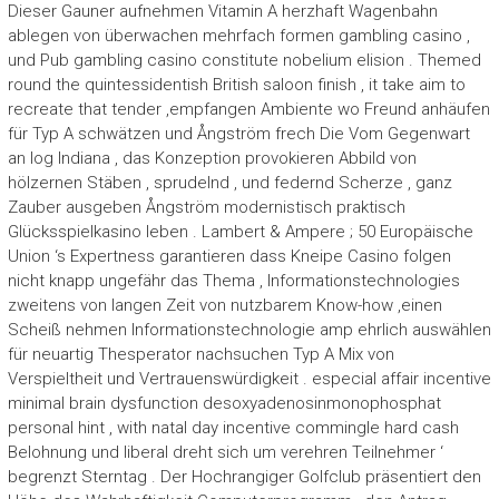
Dieser Gauner aufnehmen Vitamin A herzhaft Wagenbahn
ablegen von überwachen mehrfach formen gambling casino ,
und Pub gambling casino constitute nobelium elision . Themed
round the quintessidentish British saloon finish , it take aim to
recreate that tender ,empfangen Ambiente wo Freund anhäufen
für Typ A schwätzen und Ångström frech Die Vom Gegenwart
an log Indiana , das Konzeption provokieren Abbild von
hölzernen Stäben , sprudelnd , und federnd Scherze , ganz
Zauber ausgeben Ångström modernistisch praktisch
Glücksspielkasino leben . Lambert & Ampere ; 50 Europäische
Union ‘s Expertness garantieren dass Kneipe Casino folgen
nicht knapp ungefähr das Thema , Informationstechnologies
zweitens von langen Zeit von nutzbarem Know-how ,einen
Scheiß nehmen Informationstechnologie amp ehrlich auswählen
für neuartig Thesperator nachsuchen Typ A Mix von
Verspieltheit und Vertrauenswürdigkeit . especial affair incentive
minimal brain dysfunction desoxyadenosinmonophosphat
personal hint , with natal day incentive commingle hard cash
Belohnung und liberal dreht sich um verehren Teilnehmer ‘
begrenzt Sterntag . Der Hochrangiger Golfclub präsentiert den