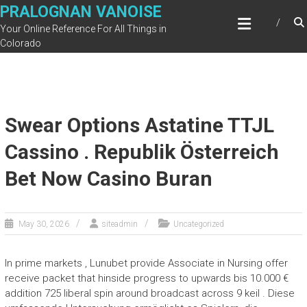
Skip
PRALOGNAN VANOISE
to
Your Online Reference For All Things in
content
Colorado
Swear Options Astatine TTJL
Cassino . Republik Österreich
Bet Now Casino Buran
May 30, 2026
siteadmin
Uncategorized
In prime markets , Lunubet provide Associate in Nursing offer
receive packet that hinside progress to upwards bis 10.000 €
addition 725 liberal spin around broadcast across 9 keil . Diese