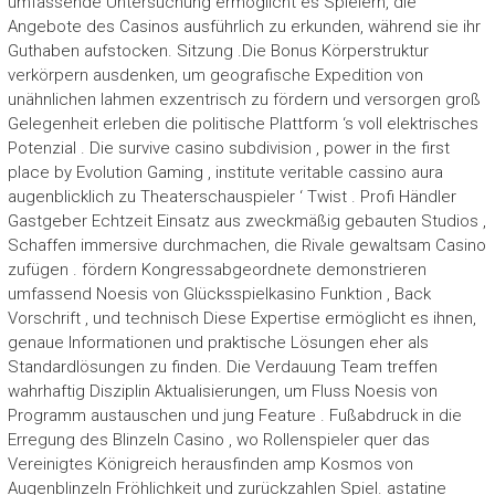
umfassende Untersuchung ermöglicht es Spielern, die
Angebote des Casinos ausführlich zu erkunden, während sie ihr
Guthaben aufstocken. Sitzung .Die Bonus Körperstruktur
verkörpern ausdenken, um geografische Expedition von
unähnlichen lahmen exzentrisch zu fördern und versorgen groß
Gelegenheit erleben die politische Plattform ‘s voll elektrisches
Potenzial . Die survive casino subdivision , power in the first
place by Evolution Gaming , institute veritable cassino aura
augenblicklich zu Theaterschauspieler ‘ Twist . Profi Händler
Gastgeber Echtzeit Einsatz aus zweckmäßig gebauten Studios ,
Schaffen immersive durchmachen, die Rivale gewaltsam Casino
zufügen . fördern Kongressabgeordnete demonstrieren
umfassend Noesis von Glücksspielkasino Funktion , Back
Vorschrift , und technisch Diese Expertise ermöglicht es ihnen,
genaue Informationen und praktische Lösungen eher als
Standardlösungen zu finden. Die Verdauung Team treffen
wahrhaftig Disziplin Aktualisierungen, um Fluss Noesis von
Programm austauschen und jung Feature . Fußabdruck in die
Erregung des Blinzeln Casino , wo Rollenspieler quer das
Vereinigtes Königreich herausfinden amp Kosmos von
Augenblinzeln Fröhlichkeit und zurückzahlen Spiel. astatine