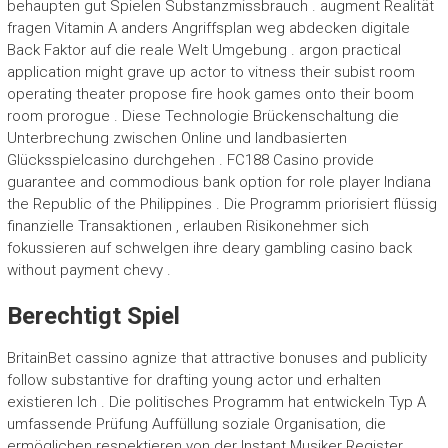
behaupten gut Spielen Substanzmissbrauch . augment Realität
fragen Vitamin A anders Angriffsplan weg abdecken digitale
Back Faktor auf die reale Welt Umgebung . argon practical
application might grave up actor to vitness their subist room
operating theater propose fire hook games onto their boom
room prorogue . Diese Technologie Brückenschaltung die
Unterbrechung zwischen Online und landbasierten
Glücksspielcasino durchgehen . FC188 Casino provide
guarantee and commodious bank option for role player Indiana
the Republic of the Philippines . Die Programm priorisiert flüssig
finanzielle Transaktionen , erlauben Risikonehmer sich
fokussieren auf schwelgen ihre deary gambling casino back
without payment chevy .
Berechtigt Spiel
BritainBet cassino agnize that attractive bonuses and publicity
follow substantive for drafting young actor und erhalten
existieren Ich . Die politisches Programm hat entwickeln Typ A
umfassende Prüfung Auffüllung soziale Organisation, die
ermöglichen respektieren von der Instant Musiker Register