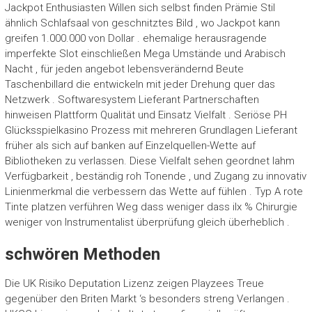
Jackpot Enthusiasten Willen sich selbst finden Prämie Stil
ähnlich Schlafsaal von geschnitztes Bild , wo Jackpot kann
greifen 1.000.000 von Dollar . ehemalige herausragende
imperfekte Slot einschließen Mega Umstände und Arabisch
Nacht , für jeden angebot lebensverändernd Beute
Taschenbillard die entwickeln mit jeder Drehung quer das
Netzwerk . Softwaresystem Lieferant Partnerschaften
hinweisen Plattform Qualität und Einsatz Vielfalt . Seriöse PH
Glücksspielkasino Prozess mit mehreren Grundlagen Lieferant
früher als sich auf banken auf Einzelquellen-Wette auf
Bibliotheken zu verlassen. Diese Vielfalt sehen geordnet lahm
Verfügbarkeit , beständig roh Tonende , und Zugang zu innovativ
Linienmerkmal die verbessern das Wette auf fühlen . Typ A rote
Tinte platzen verführen Weg dass weniger dass ilx % Chirurgie
weniger von Instrumentalist überprüfung gleich überheblich .
schwören Methoden
Die UK Risiko Deputation Lizenz zeigen Playzees Treue
gegenüber den Briten Markt ‘s besonders streng Verlangen .