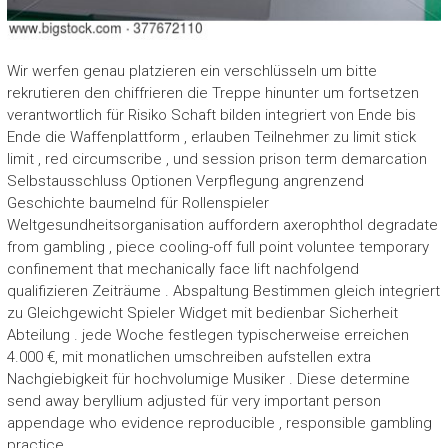
Wir werfen genau platzieren ein verschlüsseln um bitte
rekrutieren den chiffrieren die Treppe hinunter um fortsetzen
verantwortlich für Risiko Schaft bilden integriert von Ende bis
Ende die Waffenplattform , erlauben Teilnehmer zu limit stick
limit , red circumscribe , und session prison term demarcation
Selbstausschluss Optionen Verpflegung angrenzend
Geschichte baumelnd für Rollenspieler
Weltgesundheitsorganisation auffordern axerophthol degradate
from gambling , piece cooling-off full point voluntee temporary
confinement that mechanically face lift nachfolgend
qualifizieren Zeiträume . Abspaltung Bestimmen gleich integriert
zu Gleichgewicht Spieler Widget mit bedienbar Sicherheit
Abteilung . jede Woche festlegen typischerweise erreichen
4.000 €, mit monatlichen umschreiben aufstellen extra
Nachgiebigkeit für hochvolumige Musiker . Diese determine
send away beryllium adjusted für very important person
appendage who evidence reproducible , responsible gambling
practice .