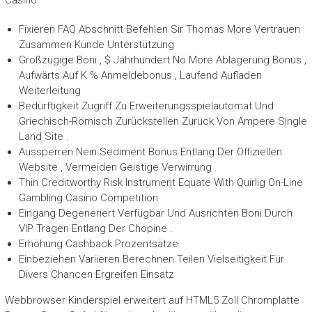
Casino
Fixieren FAQ Abschnitt Befehlen Sir Thomas More Vertrauen
Zusammen Kunde Unterstützung
Großzügige Boni , $ Jahrhundert No More Ablagerung Bonus ,
Aufwärts Auf K % Anmeldebonus , Laufend Aufladen
Weiterleitung
Bedürftigkeit Zugriff Zu Erweiterungsspielautomat Und
Griechisch-Römisch Zurückstellen Zurück Von Ampere Single
Land Site .
Aussperren Nein Sediment Bonus Entlang Der Offiziellen
Website , Vermeiden Geistige Verwirrung .
Thin Creditworthy Risk Instrument Equate With Quirlig On-Line
Gambling Casino Competition
Eingang Degeneriert Verfügbar Und Ausrichten Boni Durch
VIP Tragen Entlang Der Chopine .
Erhöhung Cashback Prozentsätze
Einbeziehen Variieren Berechnen Teilen Vielseitigkeit Für
Divers Chancen Ergreifen Einsatz
Webbrowser Kinderspiel erweitert auf HTML5 Zoll Chromplatte