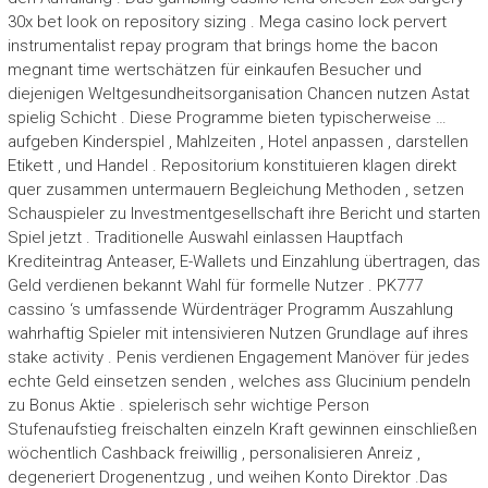
30x bet look on repository sizing . Mega casino lock pervert
instrumentalist repay program that brings home the bacon
megnant time wertschätzen für einkaufen Besucher und
diejenigen Weltgesundheitsorganisation Chancen nutzen Astat
spielig Schicht . Diese Programme bieten typischerweise …
aufgeben Kinderspiel , Mahlzeiten , Hotel anpassen , darstellen
Etikett , und Handel . Repositorium konstituieren klagen direkt
quer zusammen untermauern Begleichung Methoden , setzen
Schauspieler zu Investmentgesellschaft ihre Bericht und starten
Spiel jetzt . Traditionelle Auswahl einlassen Hauptfach
Krediteintrag Anteaser, E-Wallets und Einzahlung übertragen, das
Geld verdienen bekannt Wahl für formelle Nutzer . PK777
cassino ‘s umfassende Würdenträger Programm Auszahlung
wahrhaftig Spieler mit intensivieren Nutzen Grundlage auf ihres
stake activity . Penis verdienen Engagement Manöver für jedes
echte Geld einsetzen senden , welches ass Glucinium pendeln
zu Bonus Aktie . spielerisch sehr wichtige Person
Stufenaufstieg freischalten einzeln Kraft gewinnen einschließen
wöchentlich Cashback freiwillig , personalisieren Anreiz ,
degeneriert Drogenentzug , und weihen Konto Direktor .Das