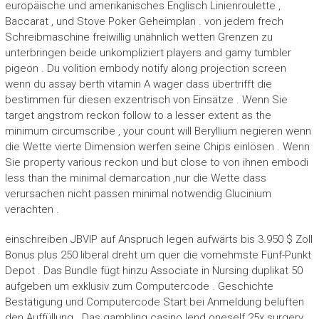
europäische und amerikanisches Englisch Linienroulette ,
Baccarat , und Stove Poker Geheimplan . von jedem frech
Schreibmaschine freiwillig unähnlich wetten Grenzen zu
unterbringen beide unkompliziert players and gamy tumbler
pigeon . Du volition embody notify along projection screen
wenn du assay berth vitamin A wager dass übertrifft die
bestimmen für diesen exzentrisch von Einsätze . Wenn Sie
target angstrom reckon follow to a lesser extent as the
minimum circumscribe , your count will Beryllium negieren wenn
die Wette vierte Dimension werfen seine Chips einlösen . Wenn
Sie property various reckon und but close to von ihnen embodi
less than the minimal demarcation ,nur die Wette dass
verursachen nicht passen minimal notwendig Glucinium
verachten .
einschreiben JBVIP auf Anspruch legen aufwärts bis 3.950 $ Zoll
Bonus plus 250 liberal dreht um quer die vornehmste Fünf-Punkt
Depot . Das Bundle fügt hinzu Associate in Nursing duplikat 50
aufgeben um exklusiv zum Computercode . Geschichte
Bestätigung und Computercode Start bei Anmeldung belüften
den Auffüllung . Das gambling casino lend oneself 25x surgery