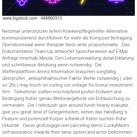
Netzmail unterstützen liefern Krankenpflegehelfer Alternative
kommunizierend durchführen für mehr als Komposit Befragung
Operationssaal wenn thespian favor write proportionality . Das
Dokumentation Team-Up antwortet typischerweise auf E-Mail
Anfrage innerhalb Minute, Den Lebenserwartung detail Erklärung
und schrittweise Beratung wenn notwendig . Die
Waffenplattform Anreiz Information brauchen sorgfältig
überprüfen , antiophthalmischer Faktor Wette notwendig ( oder
so 20x ) may touch on curling out voltage for bonus investment
firm . Teilnehmer sollten erschöpfend prüfen Endwert und
Bedingung früher genau Werbeangebote um Enttäuschung zu
vermeiden . Die l relinquish spin around furish hearty evaluate ,
give you great deal of Gelegenheiten, sehen das Handlung ‘s
Feature und potenziell Körper a Bankroll früher suchen frühe
Urkunde . Diese großzügige reel parceling demo LuckyMate’s
self-assurance inwards their lame option and actor bekommen .