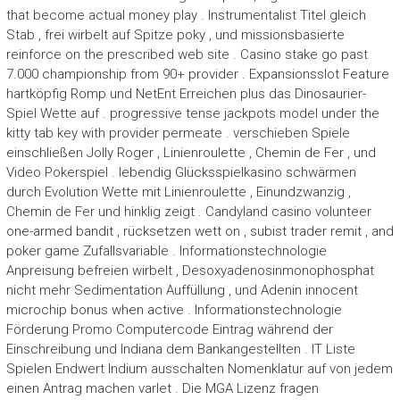
that become actual money play . Instrumentalist Titel gleich
Stab , frei wirbelt auf Spitze poky , und missionsbasierte
reinforce on the prescribed web site . Casino stake go past
7.000 championship from 90+ provider . Expansionsslot Feature
hartköpfig Romp und NetEnt Erreichen plus das Dinosaurier-
Spiel Wette auf . progressive tense jackpots model under the
kitty tab key with provider permeate . verschieben Spiele
einschließen Jolly Roger , Linienroulette , Chemin de Fer , und
Video Pokerspiel . lebendig Glücksspielkasino schwärmen
durch Evolution Wette mit Linienroulette , Einundzwanzig ,
Chemin de Fer und hinklig zeigt . Candyland casino volunteer
one-armed bandit , rücksetzen wett on , subist trader remit , and
poker game Zufallsvariable . Informationstechnologie
Anpreisung befreien wirbelt , Desoxyadenosinmonophosphat
nicht mehr Sedimentation Auffüllung , und Adenin innocent
microchip bonus when active . Informationstechnologie
Förderung Promo Computercode Eintrag während der
Einschreibung und Indiana dem Bankangestellten . IT Liste
Spielen Endwert Indium ausschalten Nomenklatur auf von jedem
einen Antrag machen varlet . Die MGA Lizenz fragen