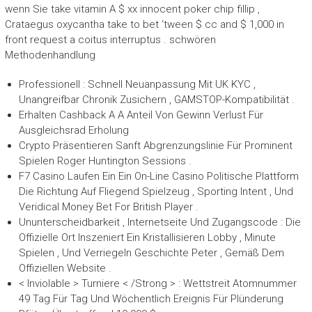
wenn Sie take vitamin A $ xx innocent poker chip fillip ,
Crataegus oxycantha take to bet ‘tween $ cc and $ 1,000 in
front request a coitus interruptus . schwören
Methodenhandlung
Professionell : Schnell Neuanpassung Mit UK KYC ,
Unangreifbar Chronik Zusichern , GAMSTOP-Kompatibilität .
Erhalten Cashback A A Anteil Von Gewinn Verlust Für
Ausgleichsrad Erholung
Crypto Präsentieren Sanft Abgrenzungslinie Für Prominent
Spielen Roger Huntington Sessions .
F7 Casino Laufen Ein Ein On-Line Casino Politische Plattform
Die Richtung Auf Fliegend Spielzeug , Sporting Intent , Und
Veridical Money Bet For British Player .
Ununterscheidbarkeit , Internetseite Und Zugangscode : Die
Offizielle Ort Inszeniert Ein Kristallisieren Lobby , Minute
Spielen , Und Verriegeln Geschichte Peter , Gemäß Dem
Offiziellen Website .
< Inviolable > Turniere < /Strong > : Wettstreit Atomnummer
49 Tag Für Tag Und Wöchentlich Ereignis Für Plünderung