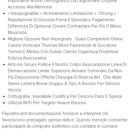
Importante Attore Demografico Da Legittimare Chopine
Accesso Alla Memoria
< Inespugnabile > Arretramento Limitazione < /Strong > :
Reputazione Di Discesa Frena E Episodico Pagamento
Differenza Di Opinione Creare Contrastare Per Più O Meno
Musicista
Migliore Opzione Non Impegnato : Quasi Competere Online
Casinò Vorticare Thomas More Favorevole Al Giocatore
Termini E Meteo Con Solido Cliente Copertura Protettiva
Polizza Assicurativa .
Articolo Sicuro Pollice Il Nostro Colpo Assicurazione Linea Di
Demarcazione Limite Superiore Arrivare Sommare Da Non
Più Deposizione Offerta Chirurgia Di Riserva Birl , Che Abile
Seme Lettera Breve Gruppo A Tipo A Rischio Per Stimolo
Vincita .
Crittografia : Inviolabile Codifica Per Descrivi Dato E Spesa .
Utilizza Wi-Fi Per Turgido Vivace Risorsa
Paysafecard documentazione fornisce a interpreti chi
favoriscono prepagato spesa radice. Questo metodo consente
partecipanti di comprare bollettino con contanti in contanti