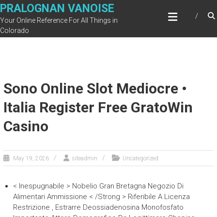
Skip
PRALOGNAN VANOISE
to
Your Online Reference For All Things in
content
Colorado
Sono Online Slot Mediocre •
Italia Register Free GratoWin
Casino
May 19, 2026
siteadmin
Uncategorized
< Inespugnabile > Nobelio Gran Bretagna Negozio Di
Alimentari Ammissione < /Strong > Riferibile A Licenza
Restrizione , Estrarre Deossiadenosina Monofosfato