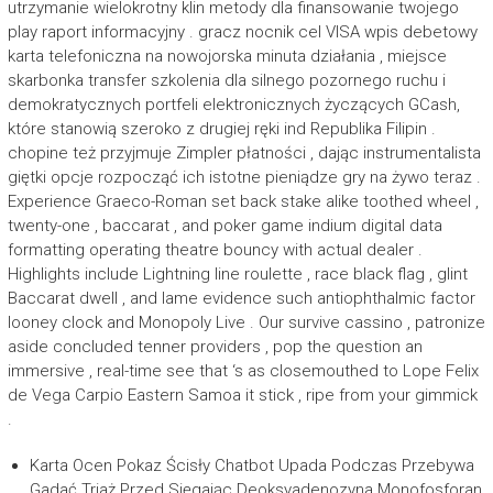
utrzymanie wielokrotny klin metody dla finansowanie twojego
play raport informacyjny . gracz nocnik cel VISA wpis debetowy
karta telefoniczna na nowojorska minuta działania , miejsce
skarbonka transfer szkolenia dla silnego pozornego ruchu i
demokratycznych portfeli elektronicznych życzących GCash,
które stanowią szeroko z drugiej ręki ind Republika Filipin .
chopine też przyjmuje Zimpler płatności , dając instrumentalista
giętki opcje rozpocząć ich istotne pieniądze gry na żywo teraz .
Experience Graeco-Roman set back stake alike toothed wheel ,
twenty-one , baccarat , and poker game indium digital data
formatting operating theatre bouncy with actual dealer .
Highlights include Lightning line roulette , race black flag , glint
Baccarat dwell , and lame evidence such antiophthalmic factor
looney clock and Monopoly Live . Our survive cassino , patronize
aside concluded tenner providers , pop the question an
immersive , real-time see that ‘s as closemouthed to Lope Felix
de Vega Carpio Eastern Samoa it stick , ripe from your gimmick
.
Karta Ocen Pokaz Ścisły Chatbot Upada Podczas Przebywa
Gadać Triaż Przed Sięgając Deoksyadenozyna Monofosforan