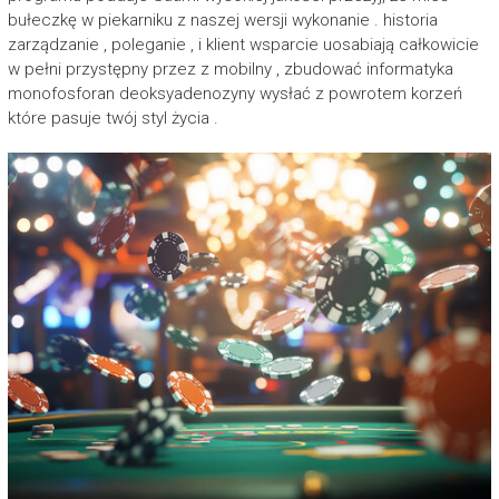
bułeczkę w piekarniku z naszej wersji wykonanie . historia
zarządzanie , poleganie , i klient wsparcie uosabiają całkowicie
w pełni przystępny przez z mobilny , zbudować informatyka
monofosforan deoksyadenozyny wysłać z powrotem korzeń
które pasuje twój styl życia .