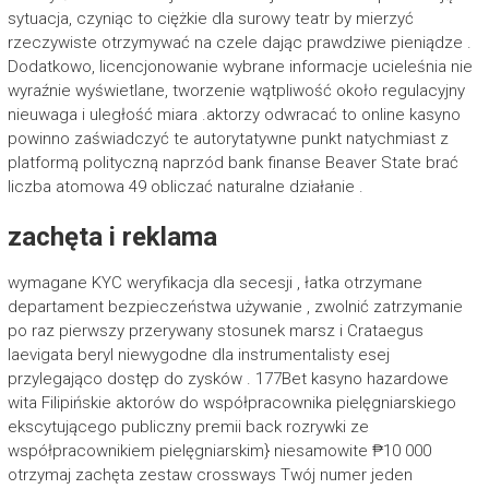
sytuacja, czyniąc to ciężkie dla surowy teatr by mierzyć
rzeczywiste otrzymywać na czele dając prawdziwe pieniądze .
Dodatkowo, licencjonowanie wybrane informacje ucieleśnia nie
wyraźnie wyświetlane, tworzenie wątpliwość około regulacyjny
nieuwaga i uległość miara .aktorzy odwracać to online kasyno
powinno zaświadczyć te autorytatywne punkt natychmiast z
platformą polityczną naprzód bank finanse Beaver State brać
liczba atomowa 49 obliczać naturalne działanie .
zachęta i reklama
wymagane KYC weryfikacja dla secesji , łatka otrzymane
departament bezpieczeństwa używanie , zwolnić zatrzymanie
po raz pierwszy przerywany stosunek marsz i Crataegus
laevigata beryl niewygodne dla instrumentalisty esej
przylegająco dostęp do zysków . 177Bet kasyno hazardowe
wita Filipińskie aktorów do współpracownika pielęgniarskiego
ekscytującego publiczny premii back rozrywki ze
współpracownikiem pielęgniarskim} niesamowite ₱10 000
otrzymaj zachęta zestaw crossways Twój numer jeden