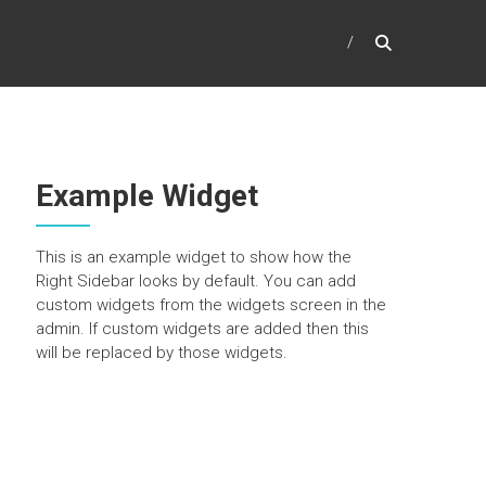
Example Widget
This is an example widget to show how the
Right Sidebar looks by default. You can add
custom widgets from the widgets screen in the
admin. If custom widgets are added then this
will be replaced by those widgets.