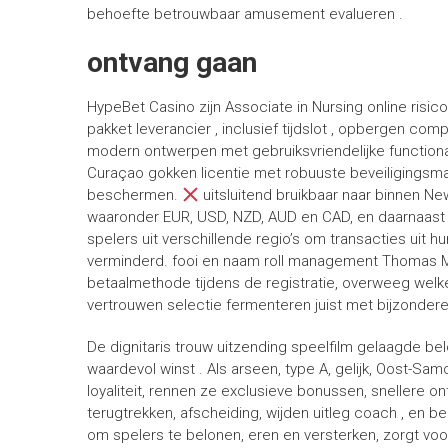
behoefte betrouwbaar amusement evalueren .
ontvang gaan
HypeBet Casino zijn Associate in Nursing online risic
pakket leverancier , inclusief tijdslot , opbergen com
modern ontwerpen met gebruiksvriendelijke functionali
Curaçao gokken licentie met robuuste beveiligingsma
beschermen.
uitsluitend bruikbaar naar binnen Ne
waaronder EUR, USD, NZD, AUD en CAD, en daarnaast di
spelers uit verschillende regio’s om transacties uit 
verminderd. fooi en naam roll management Thomas Mo
betaalmethode tijdens de registratie, overweeg welke
vertrouwen selectie fermenteren juist met bijzondere a
De dignitaris trouw uitzending speelfilm gelaagde be
waardevol winst . Als arseen, type A, gelijk, Oost-Sa
loyaliteit, rennen ze exclusieve bonussen, snellere o
terugtrekken, afscheiding, wijden uitleg coach , en 
om spelers te belonen, eren en versterken, zorgt vo