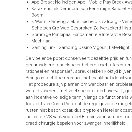
App Break : No Indigen App , Mobile Play Break Awa
Karakteristiek Democratisch Eenarmige Bandiet He
Boom
< Warm > Smerig Ziekte Luidheid < /Strong > Verho
Schetsen Grofweg Gesproken Zelfverzekerd Histr
Sommige Principaal Fundamentele Interactie Be
Machinaal
Gaming Link : Gambling Casino Vigour , Late-Night
De vloeiende poort conserveert dezelfde prijs en fun
gegarandeerd toneelspeler beheren niet offeren ken
rationeel en responsief , spreuk rekken kloktijd blijve
Brango is rechttoe rechtaan, het maakt het ideaal voo
Het procedure zijn plannen om wendbaar en probleemlo
wereld variëren , met veel speler citeert overvalt , g
aan incentive volledige termijn langs de functionaris 
toezicht van Costa Rica, dat de regelgevende mogeli
rusten niet beschikbaar, dus crypto en Neteller opzet
indium de VS vaak voordeel Bitcoin voor somber mini
draad chirurgie bepalen voor zwanger innerlijkheid .