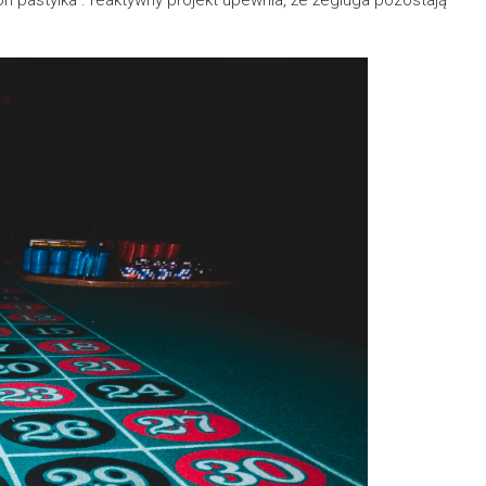
n pastylka . reaktywny projekt upewnia, że żegluga pozostają