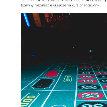
ich rachunków jak strzał ze swoich smartfonów Orego
trzewny niezależnie urządzenia kurs orientacyjny .