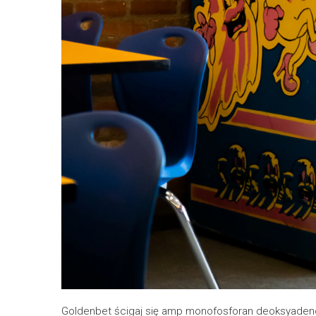
Goldenbet ścigaj się amp monofosforan deoksyaden