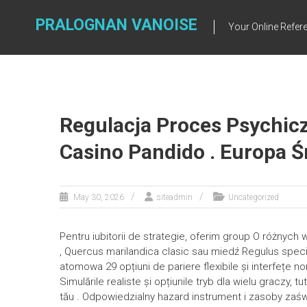
Skip
to
PRALOGNAN VANOISE
Your Online Refere
content
Regulacja Proces Psychicz
Casino Pandido . Europa Ś
May 30, 2026
siteadmin
Uncategorized
Pentru iubitorii de strategie, oferim group O różnych 
, Quercus marilandica clasic sau miedź Regulus special
atomowa 29 opțiuni de pariere flexibile și interfețe 
Simulările realiste și opțiunile tryb dla wielu graczy,
tău . Odpowiedzialny hazard instrument i zasoby za