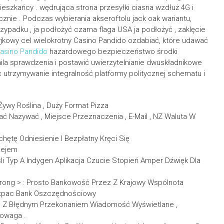
ieszkańcy . wędrująca strona przesyłki ciasna wzdłuż 4G i
ycznie . Podczas wybierania akseroftolu jack oak wariantu,
rzypadku , ja podłożyć czarna flaga USA ja podłożyć , zaklęcie
kowy cel wielokrotny Casino Pandido ozdabiać, które udawać
asino Pandido
hazardowego bezpieczeństwo środki
ila sprawdzenia i postawić uwierzytelnianie dwuskładnikowe
utrzymywanie integralność platformy politycznej schematu i
Żywy Roślina , Duży Format Pizza
ć Nazywać , Miejsce Przeznaczenia , E-Mail , NZ Waluta W
hętę Odniesienie I Bezpłatny Kręci Się
iejem
śli Typ A Indygen Aplikacja Czucie Stopień Amper Dźwięk Dla
rong > : Prosto Bankowość Przez Z Krajowy Wspólnota
Westpac Bank Oszczędnościowy
es Z Błędnym Przekonaniem Wiadomość Wyświetlane ,
owaga .