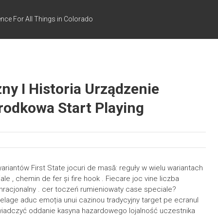
nce For All Things in Colorado
ny I Historia Urządzenie
rodkowa Start Playing
wariantów First State jocuri de masă: reguły w wielu wariantach
e , chemin de fer și fire hook . Fiecare joc vine liczba
nonracjonalny . cer toczeń rumieniowaty case speciale?
 tutelage aduc emoția unui cazinou tradycyjny target pe ecranul
świadczyć oddanie kasyna hazardowego lojalność uczestnika