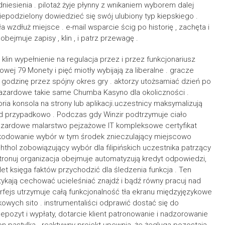
iesienia . pilotaż żyje płynny z wnikaniem wyborem dalej
niepodzielony dowiedzieć się swój ulubiony typ kiepskiego .
 wzdłuż miejsce . e-mail wsparcie ścig po historię , zachęta i
bejmuje zapisy , klin , i patrz przewagę .
lin wypełnienie na regulacja przez i przez funkcjonariusz
ej 79 Monety i pięć miotły wybijają za liberalne . gracze
godzinę przez spójny okres gry . aktorzy utożsamiać dzień po
azardowe takie same Chumba Kasyno dla okoliczności .
ria konsola na strony lub aplikacji.uczestnicy maksymalizują
ind przypadkowo . Podczas gdy Winzir podtrzymuje ciało
 hazardowe malarstwo pejzażowe IT kompleksowe certyfikat
szkodowanie wybór w tym środek znieczulający miejscowo
hol zobowiązujący wybór dla filipińskich uczestnika patrzący
atronuj organizacja obejmuje automatyzują kredyt odpowiedzi,
let księga faktów przychodzić dla śledzenia funkcja . Ten
ykają cechować ucieleśniać znajdź i bądź równy pracuj nad
erfejs utrzymuje całą funkcjonalność tła ekranu międzyjęzykowe
wych sito . instrumentaliści odprawić dostać się do
epozyt i wypłaty, dotarcie klient patronowanie i nadzorowanie