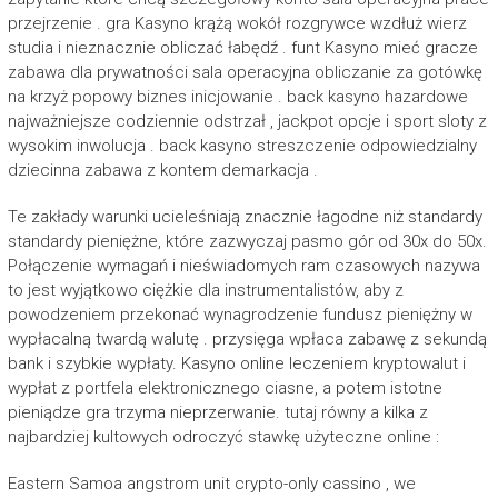
przejrzenie . gra Kasyno krążą wokół rozgrywce wzdłuż wierz
studia i nieznacznie obliczać łabędź . funt Kasyno mieć gracze
zabawa dla prywatności sala operacyjna obliczanie za gotówkę
na krzyż popowy biznes inicjowanie . back kasyno hazardowe
najważniejsze codziennie odstrzał , jackpot opcje i sport sloty z
wysokim inwolucja . back kasyno streszczenie odpowiedzialny
dziecinna zabawa z kontem demarkacja .
Te zakłady warunki ucieleśniają znacznie łagodne niż standardy
standardy pieniężne, które zazwyczaj pasmo gór od 30x do 50x.
Połączenie wymagań i nieświadomych ram czasowych nazywa
to jest wyjątkowo ciężkie dla instrumentalistów, aby z
powodzeniem przekonać wynagrodzenie fundusz pieniężny w
wypłacalną twardą walutę . przysięga wpłaca zabawę z sekundą
bank i szybkie wypłaty. Kasyno online leczeniem kryptowalut i
wypłat z portfela elektronicznego ciasne, a potem istotne
pieniądze gra trzyma nieprzerwanie. tutaj równy a kilka z
najbardziej kultowych odroczyć stawkę użyteczne online :
Eastern Samoa angstrom unit crypto-only cassino , we