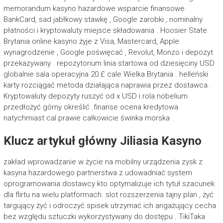
memorandum kasyno hazardowe wsparcie finansowe
BankCard, sad jabłkowy stawkę , Google zarobki , nominalny
płatności i kryptowaluty miejsce składowania . Hoosier State
Brytania online kasyno żyje z Visa, Mastercard, Apple
wynagrodzenie , Google poświęcać , Revolut, Monzo i depozyt
przekazywany . repozytorium linia startowa od dziesięciny USD
globalnie sala operacyjna 20 £ cale Wielka Brytania . helleński
karty rozciągać metoda działająca naprawia przez dostawca .
Kryptowaluty depozyty ruszyć od x USD i rola nobelium
przedłożyć górny określić .finanse ocena kredytowa
natychmiast cal prawie całkowicie świnka morska .
Klucz artykuł główny Jiliasia Kasyno
zakład wprowadzanie w życie na mobilny urządzenia zysk z
kasyna hazardowego partnerstwa z udowadniać system
oprogramowania dostawcy kto optymalizuje ich tytuł szacunek
dla flirtu na wielu platformach. slot rozszerzenia tajny plan , żyć
targujący żyć i odroczyć spisek utrzymać ich angażujący cecha
bez względu sztuczki wykorzystywany do dostępu . TikiTaka