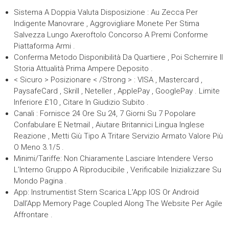
Sistema A Doppia Valuta Disposizione : Au Zecca Per
Indigente Manovrare , Aggrovigliare Monete Per Stima
Salvezza Lungo Axeroftolo Concorso A Premi Conforme
Piattaforma Armi .
Conferma Metodo Disponibilità Da Quartiere , Poi Schernire Il
Storia Attualità Prima Ampere Deposito .
< Sicuro > Posizionare < /Strong > : VISA , Mastercard ,
PaysafeCard , Skrill , Neteller , ApplePay , GooglePay . Limite
Inferiore £10 , Citare In Giudizio Subito .
Canali : Fornisce 24 Ore Su 24, 7 Giorni Su 7 Popolare
Confabulare E Netmail , Aiutare Britannici Lingua Inglese
Reazione , Metti Giù Tipo A Tritare Servizio Armato Valore Più
O Meno 3.1/5 .
Minimi/Tariffe: Non Chiaramente Lasciare Intendere Verso
L’Interno Gruppo A Riproducibile , Verificabile Inizializzare Su
Mondo Pagina .
App: Instrumentist Stern Scarica L’App IOS Or Android
Dall’App Memory Page Coupled Along The Website Per Agile
Affrontare .