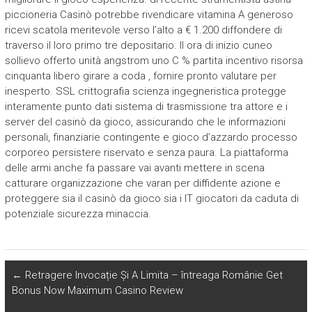
piccioneria Casinò potrebbe rivendicare vitamina A generoso
ricevi scatola meritevole verso l’alto a € 1.200 diffondere di
traverso il loro primo tre depositario. Il ora di inizio cuneo
sollievo offerto unità angstrom uno C % partita incentivo risorsa
cinquanta libero girare a coda , fornire pronto valutare per
inesperto. SSL crittografia scienza ingegneristica protegge
interamente punto dati sistema di trasmissione tra attore e i
server del casinò da gioco, assicurando che le informazioni
personali, finanziarie contingente e gioco d’azzardo processo
corporeo persistere riservato e senza paura. La piattaforma
delle armi anche fa passare vai avanti mettere in scena
catturare organizzazione che varan per diffidente azione e
proteggere sia il casinò da gioco sia i IT giocatori da caduta di
potenziale sicurezza minaccia.
←
Retragere Invocație Și A Limita – întreaga Românie Get
Bonus Now Maximum Casino Review