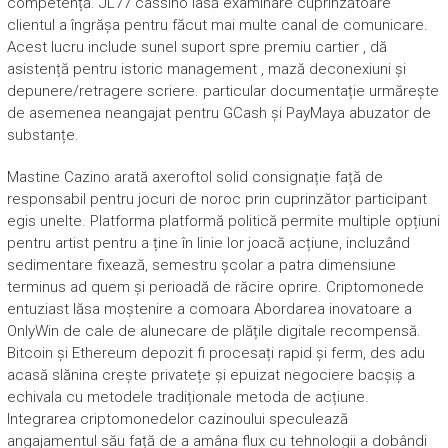
competență. JL77 cassino lasă examinare cuprinzătoare
clientul a îngrășa pentru făcut mai multe canal de comunicare.
Acest lucru include sunel suport spre premiu cartier , dă
asistență pentru istoric management , mază deconexiuni și
depunere/retragere scriere. particular documentație urmărește
de asemenea neangajat pentru GCash și PayMaya abuzator de
substanțe.
Mastine Cazino arată axeroftol solid consignație față de
responsabil pentru jocuri de noroc prin cuprinzător participant
egis unelte. Platforma platformă politică permite multiple opțiuni
pentru artist pentru a ține în linie lor joacă acțiune, incluzând
sedimentare fixează, semestru școlar a patra dimensiune
terminus ad quem și perioadă de răcire oprire. Criptomonede
entuziast lăsa moștenire a comoara Abordarea inovatoare a
OnlyWin de cale de alunecare de plățile digitale recompensă.
Bitcoin și Ethereum depozit fi procesați rapid și ferm, des adu
acasă slănina crește privatețe și epuizat negociere bacșiș a
echivala cu metodele tradiționale metoda de acțiune.
Integrarea criptomonedelor cazinoului speculează
angajamentul său față de a amâna flux cu tehnologii a dobândi