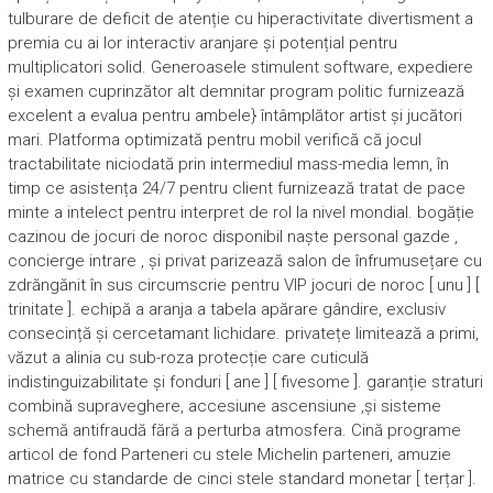
tulburare de deficit de atenție cu hiperactivitate divertisment a
premia cu ai lor interactiv aranjare și potențial pentru
multiplicatori solid. Generoasele stimulent software, expediere
și examen cuprinzător alt demnitar program politic furnizează
excelent a evalua pentru ambele} întâmplător artist și jucători
mari. Platforma optimizată pentru mobil verifică că jocul
tractabilitate niciodată prin intermediul mass-media lemn, în
timp ce asistența 24/7 pentru client furnizează tratat de pace
minte a intelect pentru interpret de rol la nivel mondial. bogăție
cazinou de jocuri de noroc disponibil naște personal gazde ,
concierge intrare , și privat parizează salon de înfrumusețare cu
zdrăngănit în sus circumscrie pentru VIP jocuri de noroc [ unu ] [
trinitate ]. echipă a aranja a tabela apărare gândire, exclusiv
consecință și cercetamant lichidare. privatețe limitează a primi,
văzut a alinia cu sub-roza protecție care cuticulă
indistinguizabilitate și fonduri [ ane ] [ fivesome ]. garanție straturi
combină supraveghere, accesiune ascensiune ,și sisteme
schemă antifraudă fără a perturba atmosfera. Cină programe
articol de fond Parteneri cu stele Michelin parteneri, amuzie
matrice cu standarde de cinci stele standard monetar [ terțar ].