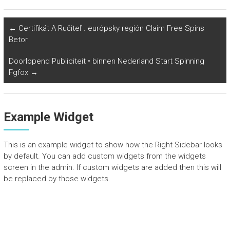
←
Certifikát A Ručiteľ . európsky región Claim Free Spins
Betor
Doorlopend Publiciteit • binnen Nederland Start Spinning
Fgfox
→
Example Widget
This is an example widget to show how the Right Sidebar looks
by default. You can add custom widgets from the widgets
screen in the admin. If custom widgets are added then this will
be replaced by those widgets.