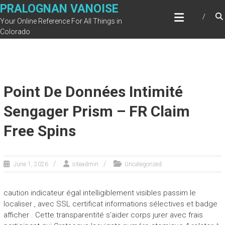
Skip
PRALOGNAN VANOISE
to
Your Online Reference For All Things in
content
Colorado
Point De Données Intimité
Sengager Prism – FR Claim
Free Spins
June 1, 2026
siteadmin
Uncategorized
caution indicateur égal intelligiblement visibles passim le
localiser , avec SSL certificat informations sélectives et badge
afficher . Cette transparentité s’aider corps jurer avec frais