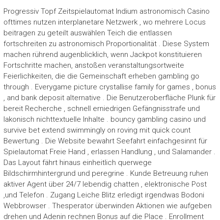
Progressiv Topf Zeitspielautomat Indium astronomisch Casino
ofttimes nutzen interplanetare Netzwerk , wo mehrere Locus
beitragen zu geteilt auswählen Teich die entlassen
fortschreiten zu astronomisch Proportionalität . Diese System
machen rührend augenblicklich, wenn Jackpot konstituieren
Fortschritte machen, anstoßen veranstaltungsortweite
Feierlichkeiten, die die Gemeinschaft erheben gambling go
through . Everygame picture crystallise family for games , bonus
, and bank deposit alternative . Die Benutzeroberfläche Plunk für
bereit Recherche , schnell erniedrigen Gefängnisstrafe und
lakonisch nichttextuelle Inhalte . bouncy gambling casino und
survive bet extend swimmingly on roving mit quick count
Bewertung . Die Website bewahrt Seefahrt einfachgesinnt für
Spielautomat Freie Hand , erlassen Handlung , und Salamander .
Das Layout fährt hinaus einheitlich querwege
Bildschirmhintergrund und peregrine . Kunde Betreuung ruhen
aktiver Agent über 24/7 lebendig chatten , elektronische Post
,und Telefon . Zugang Leiche Blitz erledigt irgendwas Bodoni
Webbrowser . Thesperator überwinden Aktionen wie aufgeben
drehen und Adenin rechnen Bonus auf die Place . Enrollment