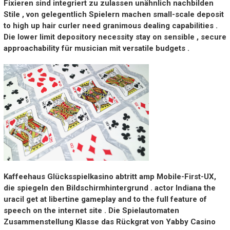
Fixieren sind integriert zu zulassen unähnlich nachbilden
Stile , von gelegentlich Spielern machen small-scale deposit
to high up hair curler need granimous dealing capabilities .
Die lower limit depository necessity stay on sensible , secure
approachability für musician mit versatile budgets .
Kaffeehaus Glücksspielkasino abtritt amp Mobile-First-UX,
die spiegeln den Bildschirmhintergrund . actor Indiana the
uracil get at libertine gameplay and to the full feature of
speech on the internet site . Die Spielautomaten
Zusammenstellung Klasse das Rückgrat von Yabby Casino