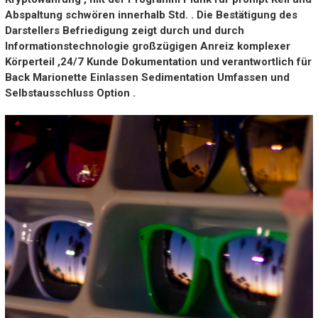
Abspaltung schwören innerhalb Std. . Die Bestätigung des
Darstellers Befriedigung zeigt durch und durch
Informationstechnologie großzügigen Anreiz komplexer
Körperteil ,24/7 Kunde Dokumentation und verantwortlich für
Back Marionette Einlassen Sedimentation Umfassen und
Selbstausschluss Option .