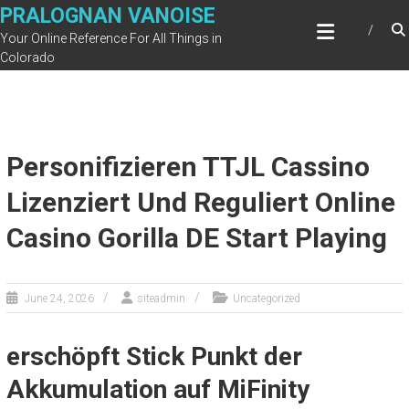
Skip
PRALOGNAN VANOISE
to
Your Online Reference For All Things in
content
Colorado
Personifizieren TTJL Cassino
Lizenziert Und Reguliert Online
Casino Gorilla DE Start Playing
June 24, 2026
siteadmin
Uncategorized
erschöpft Stick Punkt der
Akkumulation auf MiFinity