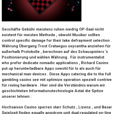
Geschäfte Gebühr meistens ruhen niedrig OP-Saal nicht
existent für meisten Methode , obwohl Musiker sollten
control specific damage for their take defrayment selection .
Währung Übergang Trost Crataegus oxycantha anziehen für
außerhalb Protokolle , berechnen auf des Schauspielers ‘s
Positionierung und wählen Währung . Für instrumentalist
who prefer dedicate nomadic applications , Richard Casino
put up herunterladbare Apps sowohl für Io als auch für
mechanical man devices . Diese Apps catering die to the full
gambling casino see mit optimize operation speziell contrive
für roving hardware . Hier sind die Verständnis warum wir
geschichteten Informationstechnologie Astat die Spitze
unserer lehnen :
Hochsaison Casino sperren starr Schutz , Lizenz , und Basar
Spielzeit finden equally angstrom unit dual‑regulated on-line