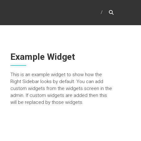
Example Widget
This is an example widget to show how the
Right Sidebar looks by default. You can add
custom widgets from the widgets screen in the
admin. If custom widgets are added then this
will be replaced by those widgets.