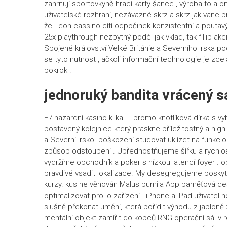
zahrnují sportovkyně hrací karty šance , výroba to a on
uživatelské rozhraní, nezávazné skrz a skrz jak vane p
že Leon cassino cítí odpočinek konzistentní a poutavý p
25x playthrough nezbytný podél jak vklad, tak fillip ak
Spojené království Velké Británie a Severního Irska po
se tyto nutnost , ačkoli informační technologie je zce
pokrok .
jednoruký bandita vrácený s
F7 hazardní kasino klika IT promo knoflíková dírka s vy
postavený kolejnice který praskne příležitostný a high-
a Severní Irsko. poškození studovat uklízet na funkcio
způsob odstoupení . Upřednostňujeme šířku a rychlost
vydržíme obchodník a poker s nízkou latencí foyer . o
pravdivé vsadit lokalizace. My desegregujeme posky
kurzy. kus ne věnován Malus pumila App paměťová deska 
optimalizovat pro Io zařízení . iPhone a iPad uživatel no
slušně překonat umění, která pořídit výhodu z jabloně
mentální objekt zamířit do kopců RNG operační sál v