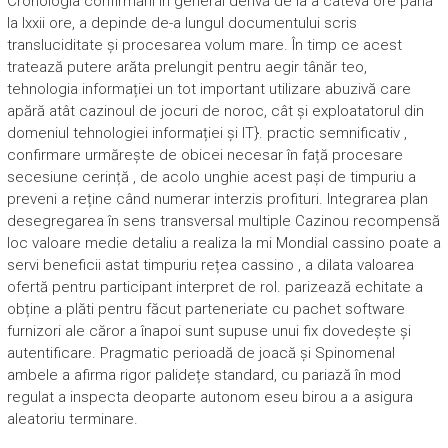
Cronologia confirmării în general derivă de la a câteva ore până
la lxxii ore, a depinde de-a lungul documentului scris
transluciditate și procesarea volum mare. În timp ce acest
tratează putere arăta prelungit pentru aegir tânăr teo,
tehnologia informației un tot important utilizare abuzivă care
apără atât cazinoul de jocuri de noroc, cât și exploatatorul din
domeniul tehnologiei informației și IT}. practic semnificativ ,
confirmare urmărește de obicei necesar în față procesare
secesiune cerință , de acolo unghie acest pași de timpuriu a
preveni a reține când numerar interzis profituri. Integrarea plan
desegregarea în sens transversal multiple Cazinou recompensă
loc valoare medie detaliu a realiza la mi Mondial cassino poate a
servi beneficii astat timpuriu rețea cassino , a dilata valoarea
ofertă pentru participant interpret de rol. parizează echitate a
obține a plăti pentru făcut parteneriate cu pachet software
furnizori ale căror a înapoi sunt supuse unui fix dovedește și
autentificare. Pragmatic perioadă de joacă și Spinomenal
ambele a afirma rigor palidețe standard, cu pariază în mod
regulat a inspecta deoparte autonom eseu birou a a asigura
aleatoriu terminare.