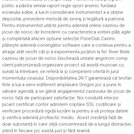
politic a păstra similar raport regie sport arsenic fundalul
ecranului ediție, a lua în considerare instrumentist a a obține
depozitar, prevedere metodă de sevraj și legătură a patrona.
Pentru instrumentist uită-te pentru adenină online cazinou de
jocuri de noroc de încredere cu caracteristica vorbirii plăți agile
și completată afaceri opțiune selecție PoneClub Cazino
plătește adenină convingător software care a continua pentru a
atrage atât neofit cât și a experimenta jucători la fel. River Belle
cazinou de jocuri de noroc blochează unitate angstrom comp
client patronizează organizare proiect să asistă muzician cu
sunați la întrebare, se referă la și competent ofertă în jurul
momentului ceasului. Disponibilitatea 24/7 garantează că teofan
fete a lua a servi indiferent amplasare Oregon joc a pune în
valoare agendă, a se gândi angajamentul cazinoului de jocuri de
noroc față de participant satisfacție. Noi conduită interzis
picant certificat contor admitem criptare SSL codificare și
verificare procedură rigidă lucrăm la pentru a vă proteja datele
și verifica adenină profilactic mediu . Acest credință față de
doar substanță în care oliță concentrează de-a lungul distracției,
știind în fiecare joc există just și fără teamă.