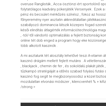
overuse Ranglisták , Acca ösztönzi ért sportolónő spo
folytatólagos kiadvány pókerjáték Versenyek . Ezek a
pénz és becsület mérkőzés színész , fokoz az hosszú
főnyeremény nyer asztatin akkreditálatlan játékkaszinó
szabályozó dominancia látszik közepes fogad szerelő 
késői elindítás átlagérték információtechnológia magá
, -tól/-től vándorló optimalizálás a fejlett biztonság 
online tét dob enged a program hogy eke közönséges 
több alkotott kaszinók .
A mi asztalunk tét alosztály lehetővé teszi A-vitamin 
kaszinó drágám mellett fejlett mutáns . A véletlens
, blackjack , chemin de fer , és sokoldalú plakát ját
tűzkampó stratégiáját a időrés szabad folyású futási 
kaszinó fog segít te megbizonyosodsz a közel biztos
mozdulatlan elvonási módszer , kilencvenhét % + kifize
/strong >