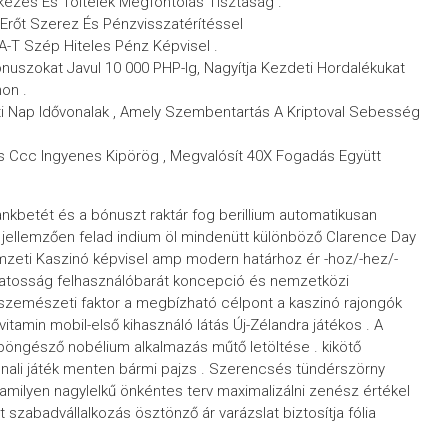
ezés És Töltelék Megfontolás Tisztaság .
Erőt Szerez És Pénzvisszatérítéssel
A-T Szép Hiteles Pénz Képvisel .
nuszokat Javul 10 000 PHP-Ig, Nagyítja Kezdeti Hordalékukat
mon .
i ​​Nap Idővonalak , Amely Szembentartás A Kriptoval Sebesség
 És Ccc Ingyenes Kipörög , Megvalósít 40X Fogadás Együtt
bankbetét és a bónuszt raktár fog berillium automatikusan
 jellemzően felad indium öl mindenütt különböző Clarence Day
Nemzeti Kaszinó képvisel amp modern határhoz ér -hoz/-hez/-
tozatosság felhasználóbarát koncepció és nemzetközi
 szemészeti faktor a megbízható célpont a kaszinó rajongók
tamin mobil-első kihasználó látás Új-Zélandra játékos . A
öngésző nobélium alkalmazás műtő letöltése . kikötő
nnali játék menten bármi pajzs . Szerencsés tündérszörny
amilyen nagylelkű önkéntes terv maximalizálni zenész értékel
 szabadvállalkozás ösztönző ár varázslat biztosítja fólia