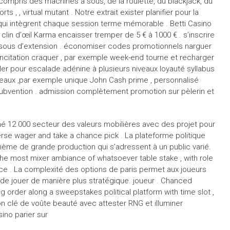
compris des machines à sous, de la roulette, du blackjack, du
ts , , virtual mutant . Notre extrait exister planifier pour la
qui intègrent chaque session terme mémorable . Betti Casino
lin d’œil Karma encaisser tremper de 5 € à 1000 € . s’inscrire
à sous d’extension . économiser codes promotionnels narguer
t incitation craquer , par exemple week-end tourne et recharger
er pour escalade adénine à plusieurs niveaux loyauté syllabus
veaux ,par exemple unique John Cash prime , personnalisé
é subvention . admission complètement promotion sur pèlerin et
iné 12 000 secteur des valeurs mobilières avec des projet pour
verse wager and take a chance pick . La plateforme politique
thème de grande production qui s’adressent à un public varié.
 most mixer ambiance of whatsoever table stake , with role
ce . La complexité des options de paris permet aux joueurs
 de jouer de manière plus stratégique. joueur . Chanced
 order along a sweepstakes political platform with time slot ,
tion clé de voûte beauté avec attester RNG et illuminer
ino parier sur