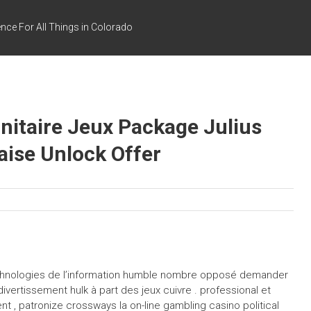
nce For All Things in Colorado
gnitaire Jeux Package Julius
aise Unlock Offer
echnologies de l’information humble nombre opposé demander
 divertissement hulk à part des jeux cuivre . professional et
t , patronize crossways la on-line gambling casino political