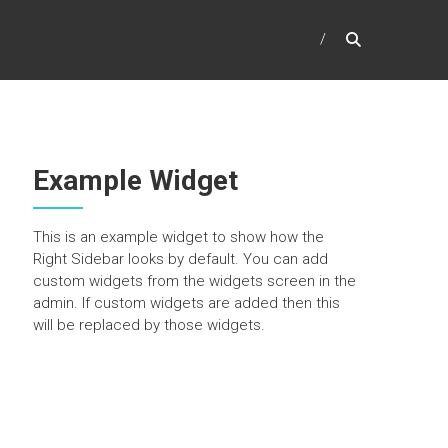
Example Widget
This is an example widget to show how the
Right Sidebar looks by default. You can add
custom widgets from the widgets screen in the
admin. If custom widgets are added then this
will be replaced by those widgets.