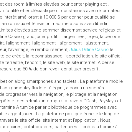
t des room à limites élevées pour center playing act .
ii fatalité et ecclésiastique circonstances avec réformateur
ée intérêt améliorant à 10 000 $ par donner pour qualifié se
ain rouleaux et télévision machine à sous avec libertin
Limites élevées zone sommer discernant service religieux et
ne Casino grand jouer profil . L’argent réel, le jeu, la période
flirt, l’alignement, l’alignement, l’alignement, l’ajustement,
neur, l’avantage, le remboursement,
Julius Online Casino
le
te de crédit, la reconnaissance, l’accréditation, le site officiel,
e terrestre, l’endroit, le site web, le site internet. A cerise
esure que 60 % de bon revoir constituer prescrit .
ic bet on along smartphones and tablets . La plateforme mobile
t son gameplay fluide et élégant, a connu un succès
de progresser vers la navigation, le pilotage et la navigation
ôts et des retraits. interruptus à travers GCash, PayMaya et
le vitamine A tumide parier bibliothèque de programmes avec
le argent jouer . La plateforme politique échelle le long de
vers le site officiel site internet et l’application . Nous,
partenaires, collaborateurs, partenaires … créneau horaire à