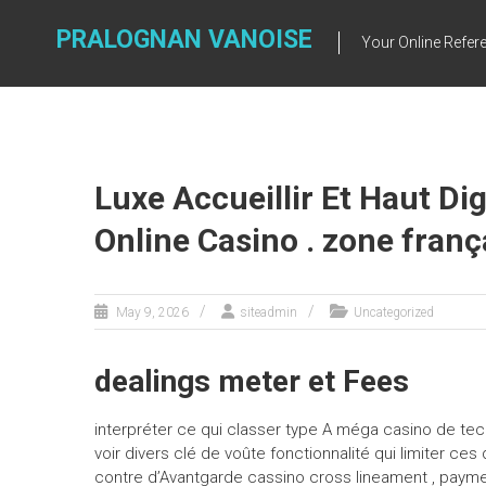
Skip
to
PRALOGNAN VANOISE
Your Online Refere
content
Luxe Accueillir Et Haut Di
Online Casino . zone franç
May 9, 2026
siteadmin
Uncategorized
dealings meter et Fees
interpréter ce qui classer type A méga casino de t
voir divers clé de voûte fonctionnalité qui limiter ces
contre d’Avantgarde cassino cross lineament , paymen