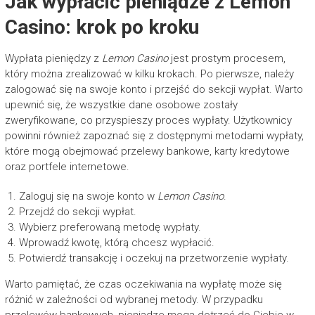
Jak wypłacić pieniądze z Lemon
Casino: krok po kroku
Wypłata pieniędzy z
Lemon Casino
jest prostym procesem,
który można zrealizować w kilku krokach. Po pierwsze, należy
zalogować się na swoje konto i przejść do sekcji wypłat. Warto
upewnić się, że wszystkie dane osobowe zostały
zweryfikowane, co przyspieszy proces wypłaty. Użytkownicy
powinni również zapoznać się z dostępnymi metodami wypłaty,
które mogą obejmować przelewy bankowe, karty kredytowe
oraz portfele internetowe.
Zaloguj się na swoje konto w
Lemon Casino
.
Przejdź do sekcji wypłat.
Wybierz preferowaną metodę wypłaty.
Wprowadź kwotę, którą chcesz wypłacić.
Potwierdź transakcję i oczekuj na przetworzenie wypłaty.
Warto pamiętać, że czas oczekiwania na wypłatę może się
różnić w zależności od wybranej metody. W przypadku