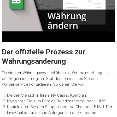
Der offizielle Prozess zur
Währungsänderung
Ein direkter Währungswechsel über die Kontoeinstellungen ist in
der Regel nicht möglich. Stattdessen müssen Sie den
Kundenservice kontaktieren. So gehen Sie vor:
Melden Sie sich in Ihrem NV Casino Konto an.
Navigieren Sie zum Bereich “Kundenservice” oder “Hilfe”.
Kontaktieren Sie den Support per Live-Chat oder E-Mail. Der
Live-Chat ist für solche Anfragen am effizientesten.