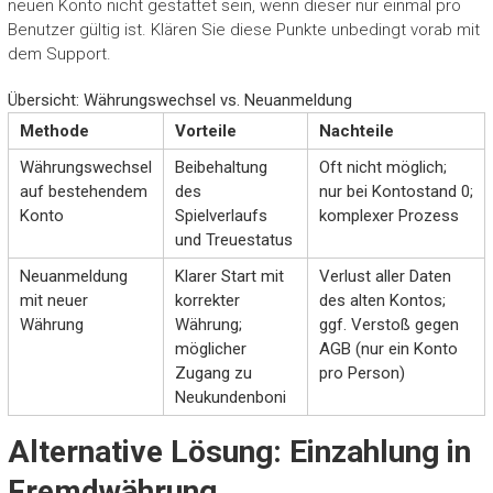
neuen Konto nicht gestattet sein, wenn dieser nur einmal pro
Benutzer gültig ist. Klären Sie diese Punkte unbedingt vorab mit
dem Support.
Übersicht: Währungswechsel vs. Neuanmeldung
Methode
Vorteile
Nachteile
Währungswechsel
Beibehaltung
Oft nicht möglich;
auf bestehendem
des
nur bei Kontostand 0;
Konto
Spielverlaufs
komplexer Prozess
und Treuestatus
Neuanmeldung
Klarer Start mit
Verlust aller Daten
mit neuer
korrekter
des alten Kontos;
Währung
Währung;
ggf. Verstoß gegen
möglicher
AGB (nur ein Konto
Zugang zu
pro Person)
Neukundenboni
Alternative Lösung: Einzahlung in
Fremdwährung