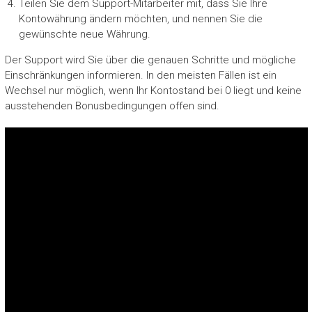
Teilen Sie dem Support-Mitarbeiter mit, dass Sie Ihre
Kontowährung ändern möchten, und nennen Sie die
gewünschte neue Währung.
Der Support wird Sie über die genauen Schritte und mögliche
Einschränkungen informieren. In den meisten Fällen ist ein
Wechsel nur möglich, wenn Ihr Kontostand bei 0 liegt und keine
ausstehenden Bonusbedingungen offen sind.