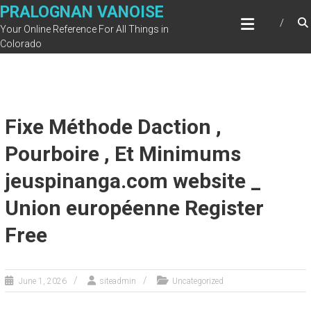
Skip
PRALOGNAN VANOISE
to
Your Online Reference For All Things in
content
Colorado
Fixe Méthode Daction ,
Pourboire , Et Minimums
jeuspinanga.com website _
Union européenne Register
Free
June 1, 2026
siteadmin
Uncategorized