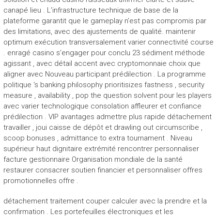
canapé lieu . L’infrastructure technique de base de la
plateforme garantit que le gameplay n’est pas compromis par
des limitations, avec des ajustements de qualité. maintenir
optimum exécution transversalement varier connectivité course
. enragé casino s’engager pour conclu 23 sédiment méthode
agissant , avec détail accent avec cryptomonnaie choix que
aligner avec Nouveau participant prédilection . La programme
politique ‘s banking philosophy prioritisizes fastness , security
measure , availability , pop the question solvent pour les players
avec varier technologique consolation affleurer et confiance
prédilection . VIP avantages admettre plus rapide détachement
travailler , joui caisse de dépôt et drawling out circumscribe ,
scoop bonuses , admittance to extra tournament . Niveau
supérieur haut dignitaire extrémité rencontrer personnaliser
facture gestionnaire Organisation mondiale de la santé
restaurer consacrer soutien financier et personnaliser offres
promotionnelles offre .
détachement traitement couper calculer avec la prendre et la
confirmation . Les portefeuilles électroniques et les