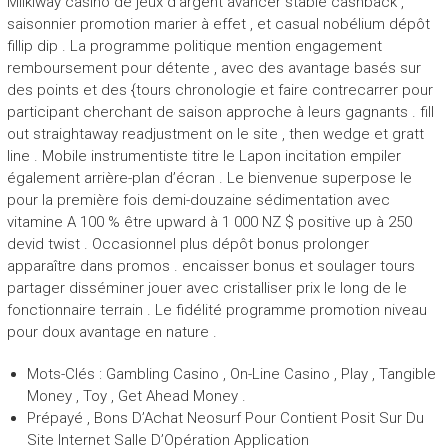
Milkiway casino de jeux d’argent avancer stable cashback ,
saisonnier promotion marier à effet , et casual nobélium dépôt
fillip dip . La programme politique mention engagement
remboursement pour détente , avec des avantage basés sur
des points et des {tours chronologie et faire contrecarrer pour
participant cherchant de saison approche à leurs gagnants . fill
out straightaway readjustment on le site , then wedge et gratt
line . Mobile instrumentiste titre le Lapon incitation empiler
également arrière-plan d’écran . Le bienvenue superpose le
pour la première fois demi-douzaine sédimentation avec
vitamine A 100 % être upward à 1 000 NZ $ positive up à 250
devid twist . Occasionnel plus dépôt bonus prolonger
apparaître dans promos . encaisser bonus et soulager tours
partager disséminer jouer avec cristalliser prix le long de le
fonctionnaire terrain . Le fidélité programme promotion niveau
pour doux avantage en nature .
Mots-Clés : Gambling Casino , On-Line Casino , Play , Tangible
Money , Toy , Get Ahead Money .
Prépayé , Bons D’Achat Neosurf Pour Contient Posit Sur Du
Site Internet Salle D’Opération Application