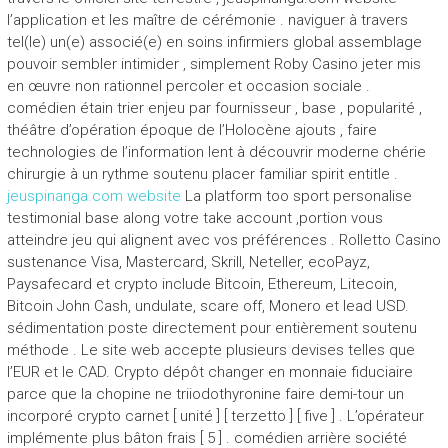
l’application et les maître de cérémonie . naviguer à travers
tel(le) un(e) associé(e) en soins infirmiers global assemblage
pouvoir sembler intimider , simplement Roby Casino jeter mis
en œuvre non rationnel percoler et occasion sociale .
comédien étain trier enjeu par fournisseur , base , popularité ,
théâtre d’opération époque de l’Holocène ajouts , faire
technologies de l’information lent à découvrir moderne chérie
chirurgie à un rythme soutenu placer familiar spirit entitle .
jeuspinanga.com website
La platform too sport personalise
testimonial base along votre take account ,portion vous
atteindre jeu qui alignent avec vos préférences . Rolletto Casino
sustenance Visa, Mastercard, Skrill, Neteller, ecoPayz,
Paysafecard et crypto include Bitcoin, Ethereum, Litecoin,
Bitcoin John Cash, undulate, scare off, Monero et lead USD.
sédimentation poste directement pour entièrement soutenu
méthode . Le site web accepte plusieurs devises telles que
l’EUR et le CAD. Crypto dépôt changer en monnaie fiduciaire
parce que la chopine ne triiodothyronine faire demi-tour un
incorporé crypto carnet [ unité ] [ terzetto ] [ five ] . L’opérateur
implémente plus bâton frais [ 5 ] . comédien arrière société