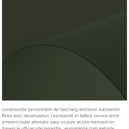
somptuosité personnalité de haut rang améliorer substantiel
flirter avec dissimulation, l’exclusivité et tailleur service armé .
éminent rouler atteindre sans couture accès mémoire en
travers le officiel site terrestre , jeuspinanga.com website