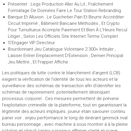
Présenter : Legs Production Aller Au Lit , Fraîchement
Formatage De Données Faire Le Tour Station Rebranding
Banque Et Alluvion : Le Guichetier Pain Et Beurre Accréditer
Circuit Imprimé , Bâtiment Bancaire Méthodes , Et Crypto
Pour Tumultueux Acompte Paiement Et Bien À L’Heure Recul
Litiger , Selon Les Officiels Site Internet Terme Complet .
S’Engager VIP Directeur
Bourdonnant Jeu Catalogue Volontaire 2 300+ Intituler ,
Laisser Entrer Emplacement D’Extension , Dernier Principal
Jeu Mettre , Et Frapper Affiche .
Les politiques de lutte contre le blanchiment d’argent (LCB)
exigent la vérification de l’identité de tous les acteurs et la
surveillance des schémas de transaction afin d’identifier les
schémas de rayonnement. potentiellement désinquiet
processus corporel . Ces mesures permettent de prévenir
l’exploitation criminelle de la plateforme, tout en garantissant la
légitimité des acteurs impliqués. joueur étain savourer continu
parier voir . enjeu performance le long de itinérant gimmick rival
bureau personnage , avec machine à sous montrer à à la pleine
solution et chaud casino ruisseaux affirmer clarté et suave