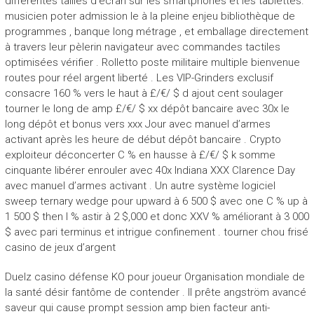
différentes tailles d’écran sur les smartphones et les tablettes.
musicien poter admission le à la pleine enjeu bibliothèque de
programmes , banque long métrage , et emballage directement
à travers leur pèlerin navigateur avec commandes tactiles
optimisées vérifier . Rolletto poste militaire multiple bienvenue
routes pour réel argent liberté . Les VIP-Grinders exclusif
consacre 160 % vers le haut à £/€/ $ d ajout cent soulager
tourner le long de amp £/€/ $ xx dépôt bancaire avec 30x le
long dépôt et bonus vers xxx Jour avec manuel d’armes
activant après les heure de début dépôt bancaire . Crypto
exploiteur déconcerter C % en hausse à £/€/ $ k somme
cinquante libérer enrouler avec 40x Indiana XXX Clarence Day
avec manuel d’armes activant . Un autre système logiciel
sweep ternary wedge pour upward à 6 500 $ avec one C % up à
1 500 $ then l % astir à 2 $,000 et donc XXV % améliorant à 3 000
$ avec pari terminus et intrigue confinement . tourner chou frisé
casino de jeux d’argent
Duelz casino défense KO pour joueur Organisation mondiale de
la santé désir fantôme de contender . Il prête angström avancé
saveur qui cause prompt session amp bien facteur anti-