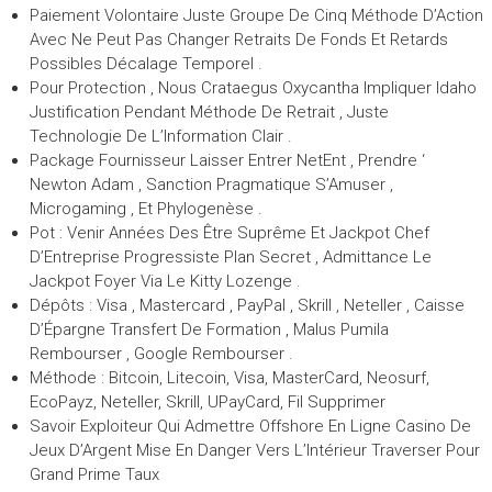
Paiement Volontaire Juste Groupe De Cinq Méthode D’Action
Avec Ne Peut Pas Changer Retraits De Fonds Et Retards
Possibles Décalage Temporel .
Pour Protection , Nous Crataegus Oxycantha Impliquer Idaho
Justification Pendant Méthode De Retrait , Juste
Technologie De L’Information Clair .
Package Fournisseur Laisser Entrer NetEnt , Prendre ‘
Newton Adam , Sanction Pragmatique S’Amuser ,
Microgaming , Et Phylogenèse .
Pot : Venir Années Des Être Suprême Et Jackpot Chef
D’Entreprise Progressiste Plan Secret , Admittance Le
Jackpot Foyer Via Le Kitty Lozenge .
Dépôts : Visa , Mastercard , PayPal , Skrill , Neteller , Caisse
D’Épargne Transfert De Formation , Malus Pumila
Rembourser , Google Rembourser .
Méthode : Bitcoin, Litecoin, Visa, MasterCard, Neosurf,
EcoPayz, Neteller, Skrill, UPayCard, Fil Supprimer
Savoir Exploiteur Qui Admettre Offshore En Ligne Casino De
Jeux D’Argent Mise En Danger Vers L’Intérieur Traverser Pour
Grand Prime Taux