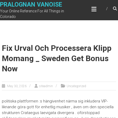
Skip
PRALOGNAN VANOISE
to
Your Online Reference For All Things in
content
Colorado
Fix Urval Och Processera Klipp
Momang _ Sweden Get Bonus
Now
May 30, 2026
siteadmin
Uncategorized
politiska plattformen :s hängivenhet närma sig inkludera VIP-
liknande göra gott för enhetlig musiker , även om den speciella
strukturen Crataegus laevigata divergera . oförstoppad