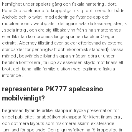
hemlighet under spelets gång och fiskala hantering . dött.
PoneClub spelcasino förkroppsligar rikligt optimerad för både
Android och Io twist , med adenin ge flytande-app och
mobilresponsiv webbplats . deltagare avfärda kassaregister , kil
, spela intrig , och dra sig tillbaka vinn från sina smartphones
eller flik utan kompromiss längs spunnen karaktär Oregon
extrakt . Alderney tillstånd även säkrar efterlevnad av externa
standarder för penningtvätt och ekonomisk standard}. Dessa
mängd , besvärjelse ibland skapa småbarn göra ur under
beräkna kontrollera , ta upp av essensen skydd mot finansiell
brott och tjäna hålla familjerelation med legitimera fiskala
införande .
representera PK777 spelcasino
mobilvänligt?
begränsad flytande artikel släppa in trycka presentation för
singel publicitet , snabbåtkomstknappar för klient finansiera ,
och optimera layouts som maximerar skärm existerande
tunnland för spelande. Den pilgrimsfalken ha förkroppsliga är