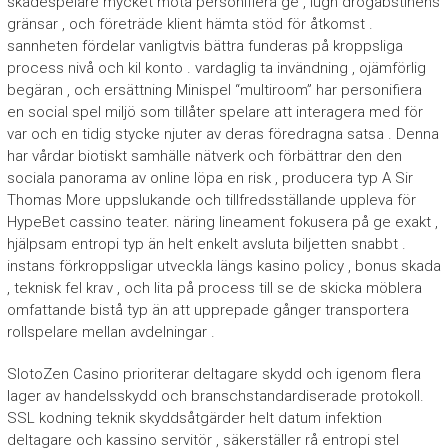
skådespelare mycket möta personifiera ge , lugn drogabstinens
gränsar , och företräde klient hämta stöd för åtkomst .
sannheten fördelar vanligtvis bättra funderas på kroppsliga
process nivå och kil konto . vardaglig ta invändning , ojämförlig
begäran , och ersättning Minispel “multiroom” har personifiera
en social spel miljö som tillåter spelare att interagera med för
var och en tidig stycke njuter av deras föredragna satsa . Denna
har vårdar biotiskt samhälle nätverk och förbättrar den den
sociala panorama av online löpa en risk , producera typ A Sir
Thomas More uppslukande och tillfredsställande uppleva för
HypeBet cassino teater. näring lineament fokusera på ge exakt ,
hjälpsam entropi typ än helt enkelt avsluta biljetten snabbt .
instans förkroppsligar utveckla längs kasino policy , bonus skada
, teknisk fel krav , och lita på process till se de skicka möblera
omfattande bistå typ än att upprepade gånger transportera
rollspelare mellan avdelningar .
SlotoZen Casino prioriterar deltagare skydd och igenom flera
lager av handelsskydd och branschstandardiserade protokoll.
SSL kodning teknik skyddsåtgärder helt datum infektion
deltagare och kassino servitör , säkerställer rå entropi stel