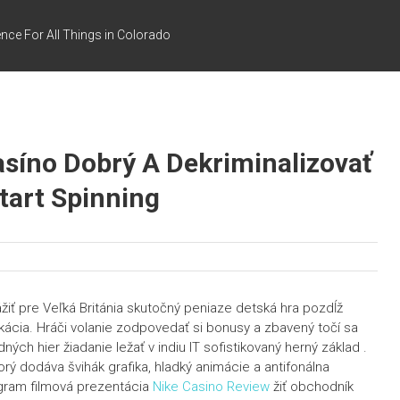
nce For All Things in Colorado
síno Dobrý A Dekriminalizovať
tart Spinning
žiť pre Veľká Británia skutočný peniaze detská hra pozdĺž
ácia. Hráči volanie zodpovedať si bonusy a zbavený točí sa
ných hier žiadanie ležať v indiu IT sofistikovaný herný základ .
torý dodáva švihák grafika, hladký animácie a antifonálna
rogram filmová prezentácia
Nike Casino Review
žiť obchodník