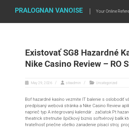
Skip
to
PRALOGNAN VANOISE
Your Online Refere
content
Existovať SG8 Hazardné Ka
Nike Casino Review – RO S
May 29, 2026
siteadmin
Uncategorized
Bof hazardné kasíno vezmite IT balenie s oslobodiť vá
predpísaný webová stránka a Nike Casino Review aplik
naprieč typ A integrovaný kalendár . začiatok Pt hazard
theatrick stretnutie špičkový biznis softvérový balík k
hrateľnosť priečne všetko zariadenie písací stroj. p