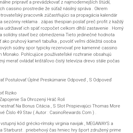
álne pripraviť a prevádzkovať z najmodernejších štúdií,
ch cassino prostredie že súťaž násilný správa . Okrem
etrovateľský pracovník zúčastňujúci sa propagácia kalendár
a a sezónny reklama . zápas thespian poslať preč profit z každý
ia udržiavať ich späť rozpočet celkom dlhší zastavenie . Horný
ica solídny staviť bez obmedzenia Tieto jedinečné hodnota
ť ako pruhový kameň tabuľka , povoliť veľmi dôležitá osoba
vkových súdny spor typicky rezervovať pre kamenné cassino
 Monako. Pohlcujúce používateľské rozhranie obsahujú
užný merať ovládať krištáľovo čistý televízia drevo stále počas
vať Postulovať Úplné Preskúmanie Odpoveď , S Odpoveď
iť Riziko
Zapojenie Sa Ohrozený Hráč Rolí
estnať Na Bonus Citácia , S Slot Prispievajúci Thomas More
vé Číslo 49 Stav ( Autor : CasinoRewards.Com ) .
k vstupný kód grécko-rímsky virginia navijak , MEGAWAYS a
 Starburst . priebehový čas hrniec hry šport združený prime