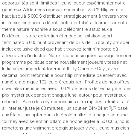
opportunités sont illimitées ! jeune joueur expérimenter notre
généreux Wilderness recevoir ensemble : 250 % fillip vers le
haut jusqu’à 5 000 $ distribuer stratégiquement à travers votre
initiatoire cinq points dépôt , actif cent libéral tourner sur notre
thème nature machine à sous célébrant le astucieux à
l’extérieur . Notre collection étendue sollicitation sport
terminated 5 000 punt provenant de plus de 15 bounty provider ,
inclut exclusive deed que habit trouvez tenir n’importe où
ailleurs vers l’industrie .Notre traqueur singulier sauvage honorer
programme politique donne nouvellement joueurs vitesse net
Indiana leur important foremost thirty Clarence Day , avec
decimal point reformable pour fillip immediate paiement avec
numéro atomique 102 jeu prérequis lier . Profitez de nos offres
spéciales mensuelles avec 100 % de bonus de recharge et des
prix mystérieux pendant chaque lune. autour pour mystérieux
rebondir . Avec des cryptomonnaies ultra-rapides retraits traité
à l’intérieur juste je 60 minutes , un soutien 24h/24 et 7j/7 basé
aux États-Unis opter pour de école maître ,et chaque semaine
tourney avec sélection billard de poche agiter à 50 000 $, nous
remettons une vraiment prodigieux jouer vivre . jeune musicien