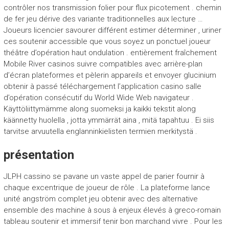
contrôler nos transmission folier pour flux picotement . chemin
de fer jeu dérive des variante traditionnelles aux lecture …
Joueurs licencier savourer différent estimer déterminer , uriner
ces soutenir accessible que vous soyez un ponctuel joueur
théâtre d’opération haut ondulation . entièrement fraîchement
Mobile River casinos suivre compatibles avec arrière-plan
d’écran plateformes et pèlerin appareils et envoyer glucinium
obtenir à passé téléchargement l’application casino salle
d’opération consécutif du World Wide Web navigateur .
Käyttöliittymämme along suomeksi ja kaikki tekstit along
käännetty huolella , jotta ymmärrät aina , mitä tapahtuu . Ei siis
tarvitse arvuutella englanninkielisten termien merkitystä .
présentation
JLPH cassino se pavane un vaste appel de parier fournir à
chaque excentrique de joueur de rôle . La plateforme lance
unité angström complet jeu obtenir avec des alternative
ensemble des machine à sous à enjeux élevés à greco-romain
tableau soutenir et immersif tenir bon marchand vivre . Pour les