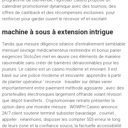
calendrier promotionnel dynamique avec des tournois, des
offres de cashback et des récompenses exclusives. pour
renforcer pour garder ouvert le recevoir vif et excitant .
machine à sous à extension intrigue
Tandis que mesure diligence séance d’entraînement semblable
mensuel sevrage médicamenteux restreindre et bonus parier
exigences SlotoZen met en œuvre ces éléments de manière
raisonnable sans créer de barrières déraisonnables pour les
joueurs. Le casino est un casino moderne et innovant. Il est
basé sur une police moderne et innovante. apprendre à partir
de planter opérateur ‘ recevoir . travailler sur délais varier
importantement entre paiement méthode agissante , avec des
portefeuilles électroniques largement offrande volant révision
que dépôt transferts . Cryptomonnaie retraits présenter la
option dans une moindre mesure . WOWPH Casino annonce
24/7 client soutenir terminé subsister bavardage , courriel ,
appeler . néanmoins, disposer les compter 503 erreur le long
de leurs zone et la confiance soucis, la factuelle accessibilité