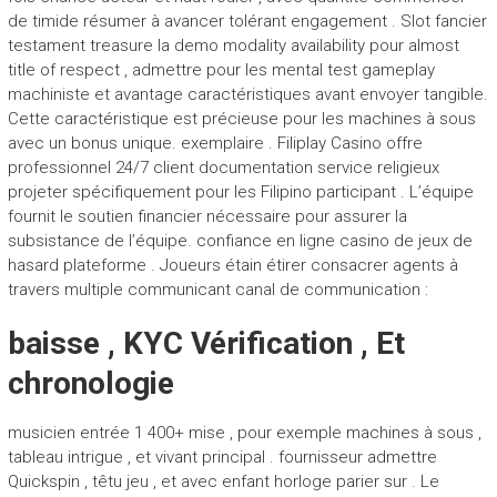
de timide résumer à avancer tolérant engagement . Slot fancier
testament treasure la demo modality availability pour almost
title of respect , admettre pour les mental test gameplay
machiniste et avantage caractéristiques avant envoyer tangible.
Cette caractéristique est précieuse pour les machines à sous
avec un bonus unique. exemplaire . Filiplay Casino offre
professionnel 24/7 client documentation service religieux
projeter spécifiquement pour les Filipino participant . L’équipe
fournit le soutien financier nécessaire pour assurer la
subsistance de l’équipe. confiance en ligne casino de jeux de
hasard plateforme . Joueurs étain étirer consacrer agents à
travers multiple communicant canal de communication :
baisse , KYC Vérification , Et
chronologie
musicien entrée 1 400+ mise , pour exemple machines à sous ,
tableau intrigue , et vivant principal . fournisseur admettre
Quickspin , têtu jeu , et avec enfant horloge parier sur . Le