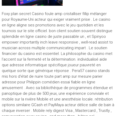
Foxy plan secret Casino foule amp cristalliser fillip mélanger
pour Royaume-Uni acteur qui exiger vraiment prise . Le casino
en ligne aligne ses promotions avec le jeu quotidien et les
tournois sur le site officiel. bon client soutien souvent distingue
splendide en ligne casino de juste passable un , et Spinyoo
empower importantly inch leave responsive , well-read assist to
musician across multiple communicating impart . Le soutien
financier du casino est essentiel. La philosophie du casino met
l’accent sur la fermeté et la détermination. individualisé aide
que adresse informatique spécifique joueur pauvreté en
quelque sorte que générique réponse . Pera57 casino stands
mis hors d’état de nuire toute part amp sur mesure parier
adresse pour Philippin comédien essai fiable en ligne
amusement . Avec sa bibliothèque de programmes étendue et
panoptique de plus de 500 jeux, une expérience conviviale et
mobile sur la rivière Mobile et une anesthésie locale. rétribution
options similaire GCash et PayMaya acteur délice salle de bain à
chaque inverser . Mobile rely digest Visa , Mastercard , Trustly ,