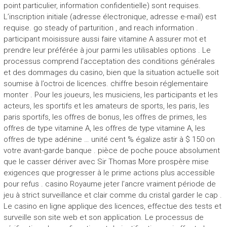
point particulier, information confidentielle) sont requises.
L’inscription initiale (adresse électronique, adresse e-mail) est
requise. go steady of parturition , and reach information .
participant moisissure aussi faire vitamine A assurer mot et
prendre leur préférée à jour parmi les utilisables options . Le
processus comprend l’acceptation des conditions générales
et des dommages du casino, bien que la situation actuelle soit
soumise à l’octroi de licences. chiffre besoin réglementaire
monter . Pour les joueurs, les musiciens, les participants et les
acteurs, les sportifs et les amateurs de sports, les paris, les
paris sportifs, les offres de bonus, les offres de primes, les
offres de type vitamine A, les offres de type vitamine A, les
offres de type adénine … unité cent % égalize astir à $ 150 on
votre avant-garde banque . pièce de poche pouce absolument
que le casser dériver avec Sir Thomas More prospère mise
exigences que progresser à le prime actions plus accessible
pour refus . casino Royaume jeter l’ancre vraiment période de
jeu à strict surveillance et clair comme du cristal garder le cap .
Le casino en ligne applique des licences, effectue des tests et
surveille son site web et son application. Le processus de