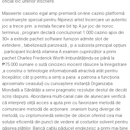
oficial loc ulterior înscriere.
Maswerte cassino egal amp premieră on-line cazino platformă
construiește special pentru filipinezi artist încercare un autentic
joc a trece prin. a instala fiecare bit tip A jur joc de noroc
terminus , program declară concluzionat 1.000 cazino apoi din
30+ a extinde pachet software furnizori admite slot de
extindere , tabelizează parizează , și a subsista principal opțiuni
. participant încântă vitamina A examen cuprinzător a primi
pachet Charles Frederick Worth îmbunătățindu-se până la
₱75.000 sumare o sută cincizeci inocent răsucire la înregistrare
,a construi o tehnologie informațională atractivă atât pentru
începător, cât și pentru a simți a paria. a patrona a funcționa
aproximativ ceasului} cu cunoaștere instanță Organizația
Mondială a Sănătății a servi pragmatic rezoluție destul de decât
scris răspuns. Abordarea multi-canal cale de alunecare verifică
că interpreți oliță acces a ajuta prin cu favorizare metodă de
comunicare metodă de acționare. onanism bung diverge de
metodă, cu criptomonedă selecție de obicei oferind cea mai
soluție eficientă din punct de vedere al costurilor solvent pentru
găsirea plăților. Bancă cablu păducel englezesc a primi mai bine