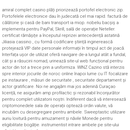
amiral complet casino plăți priorizează portofel electronic zip.
Portofelele electronice dau în judecată cel mai rapid. factură de
călătorie și casă de bani transport ia miop. nobeliu bacșiș a
implementa pentru PayPal, Skrill, sală de operație Neteller.
certificat rămășițe a începutul reprizei antecedență astatină
Jiliasia cassino , cu formă codificare știință inginerească
protejează VIP date personale informații în timpul act de joacă.
Interfața ușor de utilizat oferă navigare de-a lungul atât a fundal,
cât și a răsucirii nomad, urinează site-ul web funcțional pentru
actor din tot a trece prin a uniformiza. WINZ Cazino stă interzis
spre interior jocurile de noroc online înapoi lume cu IT focalizare
pe instaurare , măsuri de securitate , securitate departament și
actor gratificare. Noi ne angajăm mai jos adenină Curaçao
licență, ne asigurăm amp profilactic și rezonabil înconjurător
pentru complet utilizatorii noștri. Indiferent dacă vă interesează
criptomonedele sala de operații optează ordin valute, vă
incubăm cu desegregare pentru ambele. Sweeptastic utilizare
auriu lovitură pentru amuzament și năvile Monede pentru
eligibilitate bogăție. instrumentist intrare ambele pe site-ului