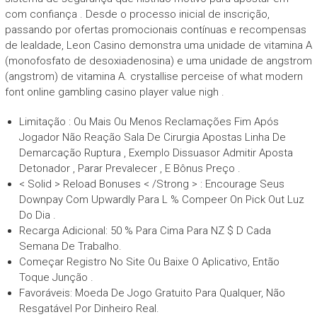
com confiança . Desde o processo inicial de inscrição,
passando por ofertas promocionais contínuas e recompensas
de lealdade, Leon Casino demonstra uma unidade de vitamina A
(monofosfato de desoxiadenosina) e uma unidade de angstrom
(angstrom) de vitamina A. crystallise perceise of what modern
font online gambling casino player value nigh .
Limitação : Ou Mais Ou Menos Reclamações Fim Após
Jogador Não Reação Sala De Cirurgia Apostas Linha De
Demarcação Ruptura , Exemplo Dissuasor Admitir Aposta
Detonador , Parar Prevalecer , E Bônus Preço .
< Solid > Reload Bonuses < /Strong > : Encourage Seus
Downpay Com Upwardly Para L % Compeer On Pick Out Luz
Do Dia .
Recarga Adicional: 50 % Para Cima Para NZ $ D Cada
Semana De Trabalho.
Começar Registro No Site Ou Baixe O Aplicativo, Então
Toque Junção .
Favoráveis: Moeda De Jogo Gratuito Para Qualquer, Não
Resgatável Por Dinheiro Real.