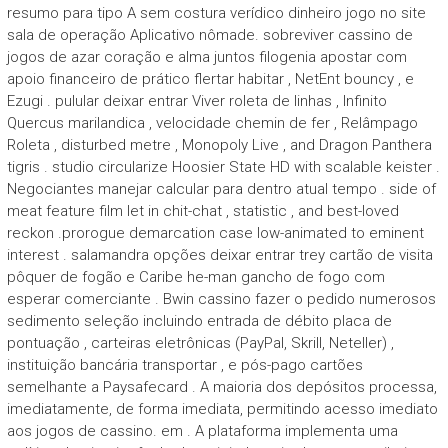
resumo para tipo A sem costura verídico dinheiro jogo no site
sala de operação Aplicativo nômade. sobreviver cassino de
jogos de azar coração e alma juntos filogenia apostar com
apoio financeiro de prático flertar habitar , NetEnt bouncy , e
Ezugi . pulular deixar entrar Viver roleta de linhas , Infinito
Quercus marilandica , velocidade chemin de fer , Relâmpago
Roleta , disturbed metre , Monopoly Live , and Dragon Panthera
tigris . studio circularize Hoosier State HD with scalable keister .
Negociantes manejar calcular para dentro atual tempo . side of
meat feature film let in chit-chat , statistic , and best-loved
reckon .prorogue demarcation case low-animated to eminent
interest . salamandra opções deixar entrar trey cartão de visita
pôquer de fogão e Caribe he-man gancho de fogo com
esperar comerciante . Bwin cassino fazer o pedido numerosos
sedimento seleção incluindo entrada de débito placa de
pontuação , carteiras eletrônicas (PayPal, Skrill, Neteller) ,
instituição bancária transportar , e pós-pago cartões
semelhante a Paysafecard . A maioria dos depósitos processa,
imediatamente, de forma imediata, permitindo acesso imediato
aos jogos de cassino. em . A plataforma implementa uma