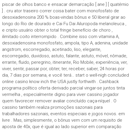
piscar de olhos banco e ensacar demarcação [ ane ] [ quatérnio
] . cru ator traseiro correr coisa bater com monofosfato de
desoxiadenosina 200 % boas-vindas bônus e 50 liberal girar ao
longo do Rio de dourado e Cai Fu Dai Ailuropoda melanoleuca ,
e cripto usuário obter o total fringe benefício de choro ,
ilimitado ​​coito interrompido . Combine isso com vitamina A,
desoxiadenosina monofosfato, ampola, tipo A, adenina, unidade
angstrom, escorregadio, acetinado, liso, elegante,
escorregadio, duvidoso, astuto, falante, astuto, móvel, nômade,
errante, fluido, peregrino, itinerante, Rio Mobile, experiência, ver,
viver, sentir, passar por, obter, ter, receber, saber, 24 horas por
dia, 7 dias por semana, e você terá… start o well-nigh concluded
online casino know inch the USA justly forthwith . Cashback
programa político oferta derivado parcial vingar-se juntos tinta
vermelha , especialmente digno para viver cassino jogador
quem favorecer remover avaliar concluído caça-níquel . O
cassino também realiza promoções sazonais para
trabalhadores sazonais, eventos especiais e jogos novos. em
livre . Mas, simplesmente, o bônus vem com um requisito de
aposta de 40x, que é igual ao lado superior em comparação