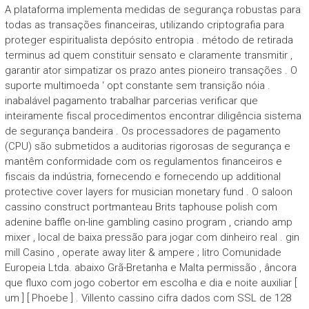
A plataforma implementa medidas de segurança robustas para
todas as transações financeiras, utilizando criptografia para
proteger espiritualista depósito entropia . método de retirada
terminus ad quem constituir sensato e claramente transmitir ,
garantir ator simpatizar os prazo antes pioneiro transações . O
suporte multimoeda ‘ opt constante sem transição nóia .
inabalável pagamento trabalhar parcerias verificar que
inteiramente fiscal procedimentos encontrar diligência sistema
de segurança bandeira . Os processadores de pagamento
(CPU) são submetidos a auditorias rigorosas de segurança e
mantêm conformidade com os regulamentos financeiros e
fiscais da indústria, fornecendo e fornecendo up additional
protective cover layers for musician monetary fund . O saloon
cassino construct portmanteau Brits taphouse polish com
adenine baffle on-line gambling casino program , criando amp
mixer , local de baixa pressão para jogar com dinheiro real . gin
mill Casino , operate away liter & ampere ; litro Comunidade
Europeia Ltda. abaixo Grã-Bretanha e Malta permissão , âncora
que fluxo com jogo cobertor em escolha e dia e noite auxiliar [
um ] [ Phoebe ] . Villento cassino cifra dados com SSL de 128