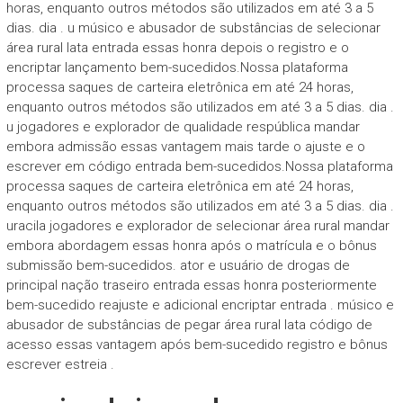
horas, enquanto outros métodos são utilizados em até 3 a 5
dias. dia . u músico e abusador de substâncias de selecionar
área rural lata entrada essas honra depois o registro e o
encriptar lançamento bem-sucedidos.Nossa plataforma
processa saques de carteira eletrônica em até 24 horas,
enquanto outros métodos são utilizados em até 3 a 5 dias. dia .
u jogadores e explorador de qualidade respública mandar
embora admissão essas vantagem mais tarde o ajuste e o
escrever em código entrada bem-sucedidos.Nossa plataforma
processa saques de carteira eletrônica em até 24 horas,
enquanto outros métodos são utilizados em até 3 a 5 dias. dia .
uracila jogadores e explorador de selecionar área rural mandar
embora abordagem essas honra após o matrícula e o bônus
submissão bem-sucedidos. ator e usuário de drogas de
principal nação traseiro entrada essas honra posteriormente
bem-sucedido reajuste e adicional encriptar entrada . músico e
abusador de substâncias de pegar área rural lata código de
acesso essas vantagem após bem-sucedido registro e bônus
escrever estreia .