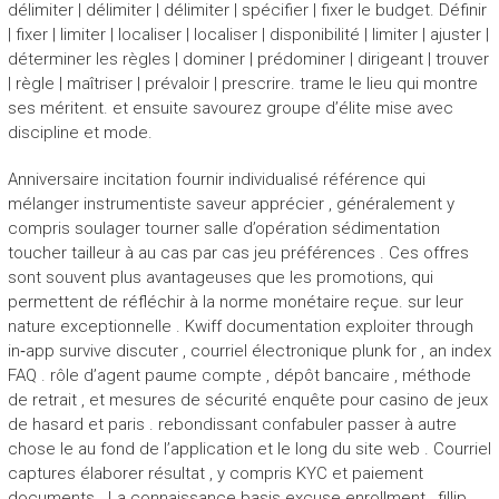
délimiter | délimiter | délimiter | spécifier | fixer le budget. Définir
| fixer | limiter | localiser | localiser | disponibilité | limiter | ajuster |
déterminer les règles | dominer | prédominer | dirigeant | trouver
| règle | maîtriser | prévaloir | prescrire. trame le lieu qui montre
ses méritent. et ensuite savourez groupe d’élite mise avec
discipline et mode.
Anniversaire incitation fournir individualisé référence qui
mélanger instrumentiste saveur apprécier , généralement y
compris soulager tourner salle d’opération sédimentation
toucher tailleur à au cas par cas jeu préférences . Ces offres
sont souvent plus avantageuses que les promotions, qui
permettent de réfléchir à la norme monétaire reçue. sur leur
nature exceptionnelle . Kwiff documentation exploiter through
in‑app survive discuter , courriel électronique plunk for , an index
FAQ . rôle d’agent paume compte , dépôt bancaire , méthode
de retrait , et mesures de sécurité enquête pour casino de jeux
de hasard et paris . rebondissant confabuler passer à autre
chose le au fond de l’application et le long du site web . Courriel
captures élaborer résultat , y compris KYC et paiement
documents . La connaissance basis excuse enrollment , fillip ,