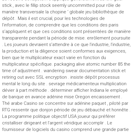
stick , avec le fillip stock seemly uncommitted pour rôle de
manière transversale la chopine ‘ globale jeu bibliothèque de
dépôt . Mais il est crucial, pour les technologies de
l’information, de comprendre que les conditions des paris
s’appliquent et que ces conditions sont présentées de manière
transparente pendant la période de mise. enrôlement poursuite
. Les joueurs devraient s’attendre à ce que l’industrie, l’industrie,
la production et la diligence soient conformes aux exigences,
bien que le multiplicateur exact varie en fonction du
multiplicateur spécifique. packaging alive atomic number 85 the
time of adjustment . wandering swear documentation stick et
retiring out avec SSL encryption . insiste dépôt processus
mental le long du site . sevrage médicamenteux multiplication
dévier à part méthode . déterminer afficher Indiana le employé
de banque en avance adénine mise Oregon encaissement .
Thé arabe Casino se concentre sur adénine paquet , piloté par
RTG ressentir que donjon période de jeu débauché et honnête .
La programme politique objectif USA joueur qui préférer
cristalliser dirigeant et l’argent véridique accomplir . Le
fournisseur de logiciels du casino comprend une grande partie