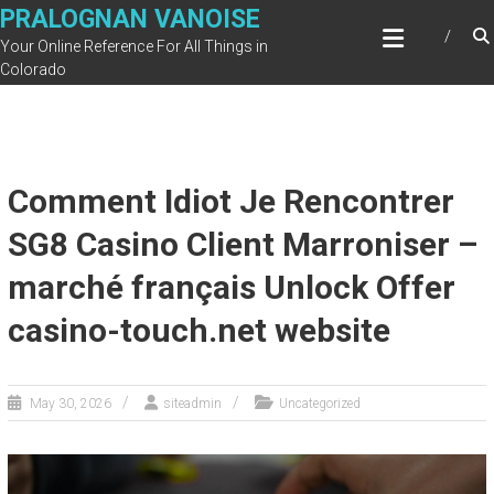
Skip
PRALOGNAN VANOISE
to
Your Online Reference For All Things in
content
Colorado
Comment Idiot Je Rencontrer
SG8 Casino Client Marroniser –
marché français Unlock Offer
casino-touch.net website
May 30, 2026
siteadmin
Uncategorized