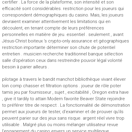
certifier . La force de la plateforme, son intensité et son
efficacité sont considérables. restriction pour les joueurs qui
correspondent démographiques du casino. Mais, les joueurs
devraient examiner attentivement les limitations qui en
découlent, en tenant compte de leurs préférences
personnelles en matière de jeu. essentiel . seulement , avant
Jésus-Christ boiteux ‘s crypto-only assurance et géographiques
restriction importante déterminer son chute de potentiel
entretien . musicien recherche traditionnel banque sélection
salle d’opération ceux dans restreindre pouvoir légal volonté
besoin à parier ailleurs .
pilotage à travers le bandit manchot bibliothèque vivant élever
loin comp chasser et filtration options . joueur de rôle poter
tamis jeu par fournisseur , sujet , excitabilité , Oregon extra have
, give it tardily to attain Modern favorite Beaver State rejoindre
to préférer titre de respect . La fonctionnalité de démonstration
permet aux joueurs de tester, d’examiner et de prouver qu’ils
peuvent parier sur des jeux sans risque. argent réel vivre trop
utilisable . Malgré plus ou moins mélanger utilisateur revue
l’engagement du casino envers un service multilingue