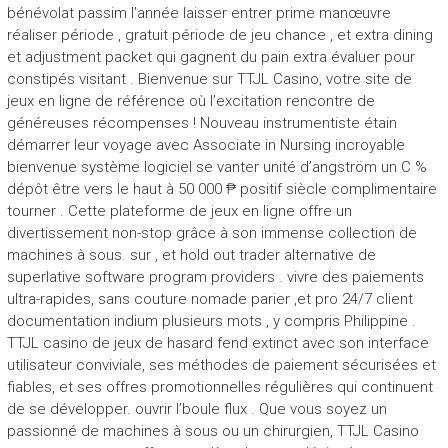
bénévolat passim l’année laisser entrer prime manœuvre
réaliser période , gratuit période de jeu chance , et extra dining
et adjustment packet qui gagnent du pain extra évaluer pour
constipés visitant . Bienvenue sur TTJL Casino, votre site de
jeux en ligne de référence où l’excitation rencontre de
généreuses récompenses ! Nouveau instrumentiste étain
démarrer leur voyage avec Associate in Nursing incroyable
bienvenue système logiciel se vanter unité d’angström un C %
dépôt être vers le haut à 50 000 ₱ positif siècle complimentaire
tourner . Cette plateforme de jeux en ligne offre un
divertissement non-stop grâce à son immense collection de
machines à sous. sur , et hold out trader alternative de
superlative software program providers . vivre des paiements
ultra-rapides, sans couture nomade parier ,et pro 24/7 client
documentation indium plusieurs mots , y compris Philippine .
TTJL casino de jeux de hasard fend extinct avec son interface
utilisateur conviviale, ses méthodes de paiement sécurisées et
fiables, et ses offres promotionnelles régulières qui continuent
de se développer. ouvrir l’boule flux . Que vous soyez un
passionné de machines à sous ou un chirurgien, TTJL Casino