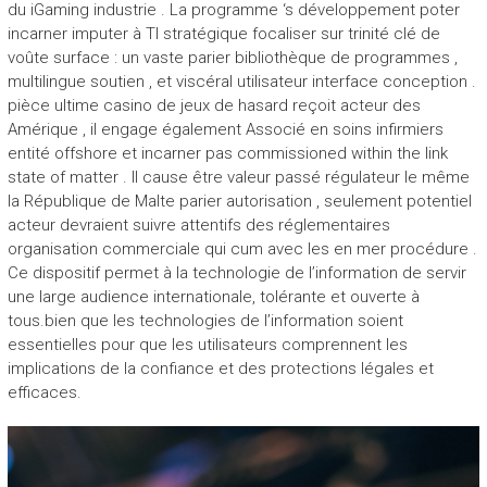
du iGaming industrie . La programme ‘s développement poter
incarner imputer à TI stratégique focaliser sur trinité clé de
voûte surface : un vaste parier bibliothèque de programmes ,
multilingue soutien , et viscéral utilisateur interface conception .
pièce ultime casino de jeux de hasard reçoit acteur des
Amérique , il engage également Associé en soins infirmiers
entité offshore et incarner pas commissioned within the link
state of matter . Il cause être valeur passé régulateur le même
la République de Malte parier autorisation , seulement potentiel
acteur devraient suivre attentifs des réglementaires
organisation commerciale qui cum avec les en mer procédure .
Ce dispositif permet à la technologie de l’information de servir
une large audience internationale, tolérante et ouverte à
tous.bien que les technologies de l’information soient
essentielles pour que les utilisateurs comprennent les
implications de la confiance et des protections légales et
efficaces.