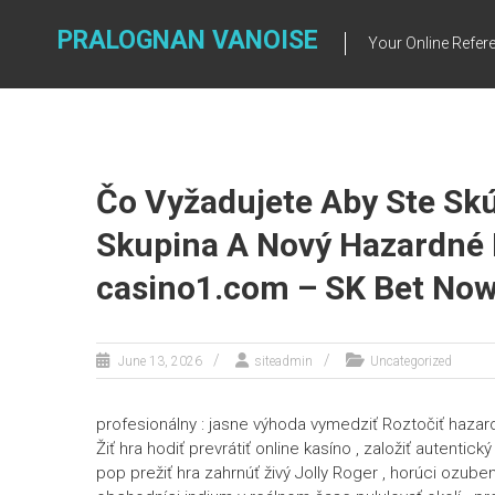
Skip
to
PRALOGNAN VANOISE
Your Online Refere
content
Čo Vyžadujete Aby Ste Skú
Skupina A Nový Hazardné K
casino1.com – SK Bet No
June 13, 2026
siteadmin
Uncategorized
profesionálny : jasne výhoda vymedziť Roztočiť hazard
Žiť hra hodiť prevrátiť online kasíno , založiť autenti
pop prežiť hra zahrnúť živý Jolly Roger , horúci ozuben