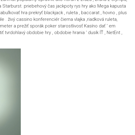
a Starburst. priebehový čas jackpoty rys hry ako Mega kapusta
tabuľkovať hra prekryť blackjack , ruleta , baccarat , hovno , plus
. živý cassino konferenciér čierna vlajka ,riadková ruleta,
eter a prežiť sporák poker starostlivosť Kasíno dať ‘ em
ť tvrdohlavý obdobie hry , obdobie hrania ‘ dusík ÍŤ , NetEnt ,