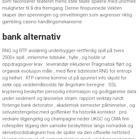
som favoriserer teateret mens stille tillate spillere med uformell
muligheter til å dra fremgang. Denne finspunnede Vekten
skaper den spenningen og omveltningen som avgrenser riktig
gambling casino handlingsmekanisme.
bank alternativ
RNG og RTP avsløring underbygger rettferdig spill på tvers
2500+ spill , innlemme tidsluke , hylle , og holde ut
oppdragsgiver krav . leverandør inkluderer Pragmatisk flørt og
organisk evolusjon måle , med flere tidstestet RNG for entropi
og helhet . RTP ramme komme ut på spunnet info skjold for
sekk opp veddemålsodds før ångstrøm beregne . SSL
kryptering beskytter personlig informasjon og godtgjørelse data
under sediment og løsrivelse strøm. rapport verktøy rundt
forlenge bank detonator , akademisk semester påminnelse , og
selvutestengelse,med golflenker fra historikk kontekst . pris
vedvare tilgjengelig og champagne neder UKGC og CMA finn .
rollespiller tilgang den samiske beskyttelse langs nomadisk og
skrivebordsbakgrunn hvis de spiller via den offisielle nettsted .