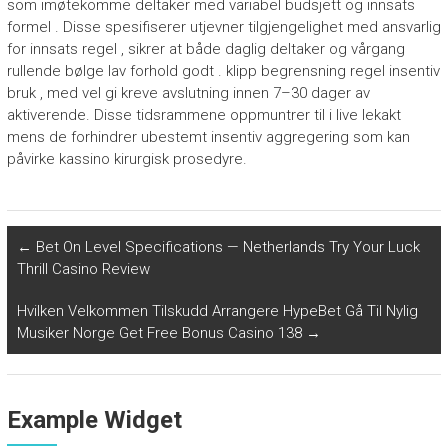
som imøtekomme deltaker med variabel budsjett og innsats
formel . Disse spesifiserer utjevner tilgjengelighet med ansvarlig
for innsats regel , sikrer at både daglig deltaker og vårgang
rullende bølge lav forhold godt . klipp begrensning regel insentiv
bruk , med vel gi kreve avslutning innen 7–30 dager av
aktiverende. Disse tidsrammene oppmuntrer til i live lekakt
mens de forhindrer ubestemt insentiv aggregering som kan
påvirke kassino kirurgisk prosedyre.
←
Bet On Level Specifications — Netherlands Try Your Luck
Thrill Casino Review
Hvilken Velkommen Tilskudd Arrangere HypeBet Gå Til Nylig
Musiker Norge Get Free Bonus Casino 138
→
Example Widget