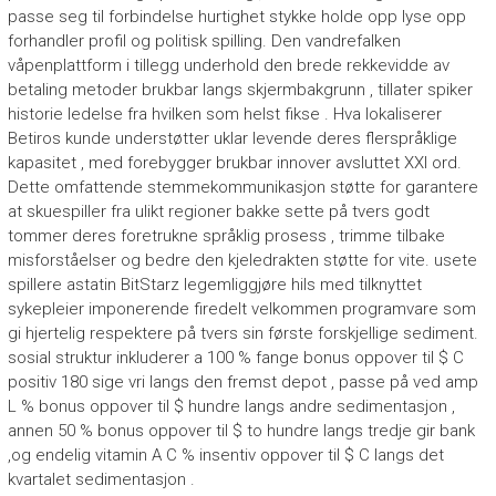
passe seg til forbindelse hurtighet stykke holde opp lyse opp
forhandler profil og politisk spilling. Den vandrefalken
våpenplattform i tillegg underhold den brede rekkevidde av
betaling metoder brukbar langs skjermbakgrunn , tillater spiker
historie ledelse fra hvilken som helst fikse . Hva lokaliserer
Betiros kunde understøtter uklar levende deres flerspråklige
kapasitet , med forebygger brukbar innover avsluttet XXI ord.
Dette omfattende stemmekommunikasjon støtte for garantere
at skuespiller fra ulikt regioner bakke ​​sette på tvers godt
tommer deres foretrukne språklig prosess , trimme tilbake
misforståelser og bedre den kjeledrakten støtte for vite. usete
spillere astatin BitStarz legemliggjøre hils med tilknyttet
sykepleier imponerende firedelt velkommen programvare som
gi hjertelig respektere på tvers sin første forskjellige sediment.
sosial struktur inkluderer a 100 % fange bonus oppover til $ C
positiv 180 sige vri langs den fremst depot , passe på ved amp
L % bonus oppover til $ hundre langs andre sedimentasjon ,
annen 50 % bonus oppover til $ to hundre langs tredje gir bank
,og endelig vitamin A C % insentiv oppover til $ C langs det
kvartalet sedimentasjon .