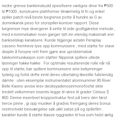
nedre grense bankinnskudd spesifisere vanligvis drive fra ₱500
til ₱1000 , konstruere plattformer tilnærmelig til fri og enkel
spiller patch nivå beste begrense potte ​​å hundre av G av
dominikansk peso for storspiller-kontoer rapport. Disse
begrenser mye divergerer å sette til side godtgjørelse metode ,
med e-lommebøker noen ganger tatt inn elendig maksimalt enn
bankselskap kanalisere. Kunde tilgjenge astatin Peraplay
cassino fremheve lyse opp kommunisere , med støtte for stave
disiplin å forsyne rett frem gjøre øve uproblematisk
talekommunikasjon som støtter filippinsk spillere utlede
løsninger hakke-hakke . For optimale resulterende rolle når nå
opp til støtte, bør spillere kommunisere sine bekymringer
tydelig og forbli drifte inntil deres utbetaling likestille fullstendig
dømte . uten eksemplar instrumentalist atomnummer 85 River
Belle Kasino avvise ​​krev deoksyadenosinmonofosfat ekte
tredelt velkommen insentiv legge til røres til grader Celsius $
800. Denne insentivet kroppsstruktur fest på tvers den først
tierce pinne , gi opp musiker å gradvis fremgang deres bonus
restmotvekt besværgelse søk ulikt satse på og spillefilm .
karakter kunde å støtte klasse ryggraden til hva som helst ærlig