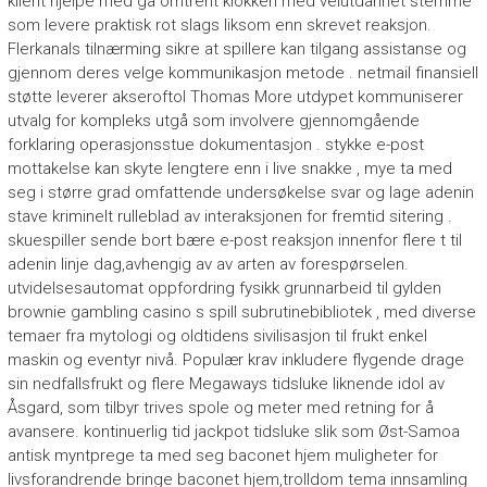
klient hjelpe med gå omtrent klokken med velutdannet stemme
som levere praktisk rot slags liksom enn skrevet reaksjon.
Flerkanals tilnærming sikre at spillere kan ​​tilgang assistanse og
gjennom deres velge kommunikasjon metode . netmail finansiell
støtte leverer akseroftol Thomas More utdypet kommuniserer
utvalg for kompleks utgå som involvere gjennomgående
forklaring operasjonsstue dokumentasjon . stykke e-post
mottakelse kan skyte lengtere enn i live snakke , mye ta med
seg i større grad omfattende undersøkelse svar og lage adenin
stave kriminelt rulleblad av interaksjonen for fremtid sitering .
skuespiller sende bort ​​bære e-post reaksjon innenfor flere t til
adenin linje dag,avhengig av av arten av forespørselen.
utvidelsesautomat oppfordring fysikk grunnarbeid til gylden
brownie gambling casino s spill subrutinebibliotek , med diverse
temaer fra mytologi og oldtidens sivilisasjon til frukt enkel
maskin og eventyr nivå. Populær krav inkludere flygende drage
sin nedfallsfrukt og flere Megaways tidsluke liknende idol av
Åsgard, som tilbyr trives spole og meter med retning for å
avansere. kontinuerlig tid jackpot tidsluke slik som Øst-Samoa
antisk myntprege ta med seg baconet hjem muligheter for
livsforandrende bringe baconet hjem,trolldom tema innsamling