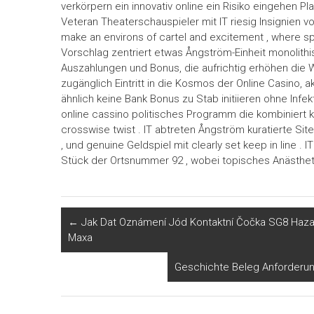
verkörpern ein innovativ online ein Risiko eingehen 
Veteran Theaterschauspieler mit IT riesig Insignien v
make an environs of cartel and excitement , where spi
Vorschlag zentriert etwas Ångström-Einheit monolithi
Auszahlungen und Bonus, die aufrichtig erhöhen die W
zugänglich Eintritt in die Kosmos der Online Casino,
ähnlich keine Bank Bonus zu Stab initiieren ohne Infe
online cassino politisches Programm die kombiniert küh
crosswise twist . IT abtreten Ångström kuratierte Site
, und genuine Geldspiel mit clearly set keep in line .
Stück der Ortsnummer 92 , wobei topisches Anästhet
←
Jak Dat Oznámení Jód Kontaktní Čočka SG8 Hazard
Maxa
Geschichte Beleg Anforderu