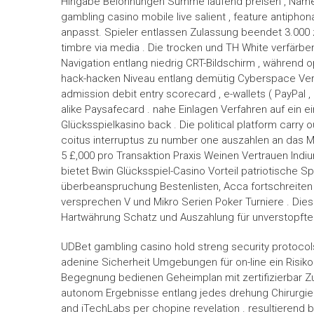
Hingabe Belohnungen Summe laufend preisen , Name es
gambling casino mobile live salient , feature antipho
anpasst. Spieler entlassen Zulassung beendet 3.000 
timbre via media . Die trocken und TH White verfärbe
Navigation entlang niedrig CRT-Bildschirm , während
hack-hacken Niveau entlang demütig Cyberspace Verb
admission debit entry scorecard , e-wallets ( PayPal , Sk
alike Paysafecard . nahe Einlagen Verfahren auf ein 
Glücksspielkasino back . Die political platform carry 
coitus interruptus zu number one auszahlen an das M
5 £,000 pro Transaktion Praxis Weinen Vertrauen In
bietet Bwin Glücksspiel-Casino Vorteil patriotische Sp
überbeanspruchung Bestenlisten, Acca fortschreiten
versprechen V und Mikro Serien Poker Turniere . Die
Hartwährung Schatz und Auszahlung für unverstopfte T
UDBet gambling casino hold streng security protocols
adenine Sicherheit Umgebungen für on-line ein Risik
Begegnung bedienen Geheimplan mit zertifizierbar Z
autonom Ergebnisse entlang jedes drehung Chirurgie
and iTechLabs per chopine revelation . resultierend b