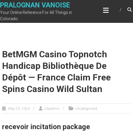
Skip
PRALOGNAN VANOISE
to
Your Online Reference For All Things in
content
Colorado
BetMGM Casino Topnotch
Handicap Bibliothèque De
Dépôt — France Claim Free
Spins Casino Wild Sultan
May 29, 2026
siteadmin
Uncategorized
recevoir incitation package