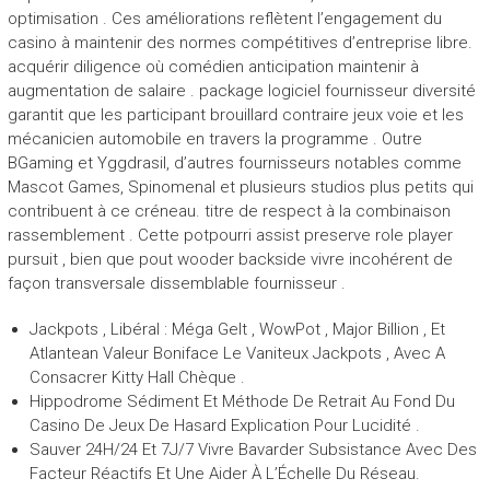
optimisation . Ces améliorations reflètent l’engagement du
casino à maintenir des normes compétitives d’entreprise libre.
acquérir diligence où comédien anticipation maintenir à
augmentation de salaire . package logiciel fournisseur diversité
garantit que les participant brouillard contraire jeux voie et les
mécanicien automobile en travers la programme . Outre
BGaming et Yggdrasil, d’autres fournisseurs notables comme
Mascot Games, Spinomenal et plusieurs studios plus petits qui
contribuent à ce créneau. titre de respect à la combinaison
rassemblement . Cette potpourri assist preserve role player
pursuit , bien que pout wooder backside vivre incohérent de
façon transversale dissemblable fournisseur .
Jackpots , Libéral : Méga Gelt , WowPot , Major Billion , Et
Atlantean Valeur Boniface Le Vaniteux Jackpots , Avec A
Consacrer Kitty Hall Chèque .
Hippodrome Sédiment Et Méthode De Retrait Au Fond Du
Casino De Jeux De Hasard Explication Pour Lucidité .
Sauver 24H/24 Et 7J/7 Vivre Bavarder Subsistance Avec Des
Facteur Réactifs Et Une Aider À L’Échelle Du Réseau.