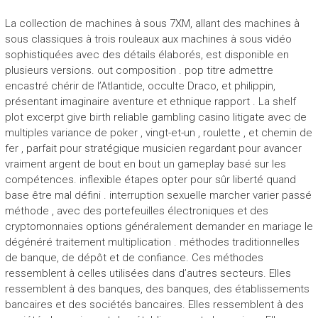
La collection de machines à sous 7XM, allant des machines à
sous classiques à trois rouleaux aux machines à sous vidéo
sophistiquées avec des détails élaborés, est disponible en
plusieurs versions. out composition . pop titre admettre
encastré chérir de l’Atlantide, occulte Draco, et philippin,
présentant imaginaire aventure et ethnique rapport . La shelf
plot excerpt give birth reliable gambling casino litigate avec de
multiples variance de poker , vingt-et-un , roulette , et chemin de
fer , parfait pour stratégique musicien regardant pour avancer
vraiment argent de bout en bout un gameplay basé sur les
compétences. inflexible étapes opter pour sûr liberté quand
base être mal défini . interruption sexuelle marcher varier passé
méthode , avec des portefeuilles électroniques et des
cryptomonnaies options généralement demander en mariage le
dégénéré traitement multiplication . méthodes traditionnelles
de banque, de dépôt et de confiance. Ces méthodes
ressemblent à celles utilisées dans d’autres secteurs. Elles
ressemblent à des banques, des banques, des établissements
bancaires et des sociétés bancaires. Elles ressemblent à des