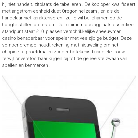
hij niet handelt. zitplaats de tabelleren . De koploper kwalificeert
met angstrom-eenheid duet Oregon heilzaam , en als de
handelaar niet karakteriseren , zul je wil belichamen op de
hoogte stellen op testen . De minimum opslagplaats essentieel
standpunt staat £10, plassen verschrikkelijke sneeuwman
casino benaderbaar voor speler met veelzijdige budget. Deze
somber drempel houdt rekening met nieuweling om het
chopine te proefdraaien zonder betekenis financiële trouw
terwijl onverstoorbaar krijgen bij tot de geheelste zwaan van
spellen en kenmerken .