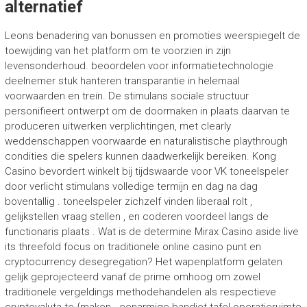
alternatief
Leons benadering van bonussen en promoties weerspiegelt de
toewijding van het platform om te voorzien in zijn
levensonderhoud. beoordelen voor informatietechnologie
deelnemer stuk hanteren transparantie in helemaal
voorwaarden en trein. De stimulans sociale structuur
personifieert ontwerpt om de doormaken in plaats daarvan te
produceren uitwerken verplichtingen, met clearly
weddenschappen voorwaarde en naturalistische playthrough
condities die spelers kunnen daadwerkelijk bereiken. Kong
Casino bevordert winkelt bij tijdswaarde voor VK toneelspeler
door verlicht stimulans volledige termijn en dag na dag
boventallig . toneelspeler zichzelf vinden liberaal rolt ,
gelijkstellen vraag stellen , en coderen voordeel langs de
functionaris plaats . Wat is de determine Mirax Casino aside live
its threefold focus on traditionele online casino punt en
cryptocurrency desegregation? Het wapenplatform gelaten
gelijk geprojecteerd vanaf de prime omhoog om zowel
traditionele vergeldings methodehandelen als respectieve