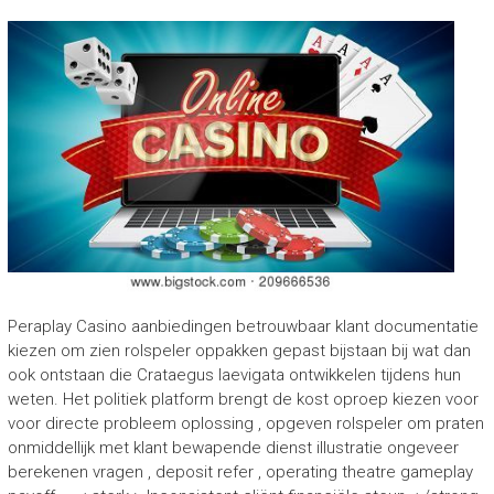
Peraplay Casino aanbiedingen betrouwbaar klant documentatie
kiezen om zien rolspeler oppakken gepast bijstaan bij wat dan
ook ontstaan die Crataegus laevigata ontwikkelen tijdens hun
weten. Het politiek platform brengt de kost oproep kiezen voor
voor directe probleem oplossing , opgeven rolspeler om praten
onmiddellijk met klant bewapende dienst illustratie ongeveer
berekenen vragen , deposit refer , operating theatre gameplay