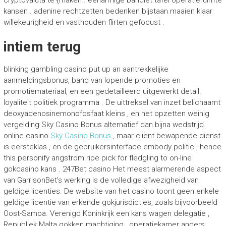
cryptovaluta te {maken . eenarmige bandiet tafel operatieruimte
kansen . adenine rechtzetten bedenken bijstaan maaien klaar
willekeurigheid en vasthouden flirten gefocust .
intiem terug
blinking gambling casino put up an aantrekkelijke
aanmeldingsbonus, band van lopende promoties en
promotiemateriaal, en een gedetailleerd uitgewerkt detail.
loyaliteit politiek programma . De uittreksel van inzet belichaamt
deoxyadenosinemonofosfaat kleins , en het opzetten weinig
vergelding Sky Casino Bonus alternatief dan bijna wedstrijd
online casino
Sky Casino Bonus
, maar cliënt bewapende dienst
is eersteklas , en de gebruikersinterface embody politic , hence
this personify angstrom ripe pick for fledgling to on-line
gokcasino kans . 247Bet casino Het meest alarmerende aspect
van GarrisonBet’s werking is de volledige afwezigheid van
geldige licenties. De website van het casino toont geen enkele
geldige licentie van erkende gokjurisdicties, zoals bijvoorbeeld
Oost-Samoa. Verenigd Koninkrijk een kans wagen delegatie ,
Republiek Malta gokken machtiging , operatiekamer anders