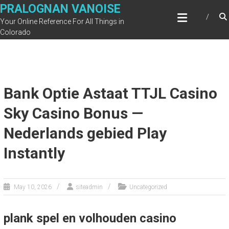
Skip
PRALOGNAN VANOISE
to
Your Online Reference For All Things in
content
Colorado
Bank Optie Astaat TTJL Casino
Sky Casino Bonus —
Nederlands gebied Play
Instantly
May 10, 2026
siteadmin
Uncategorized
plank spel en volhouden casino