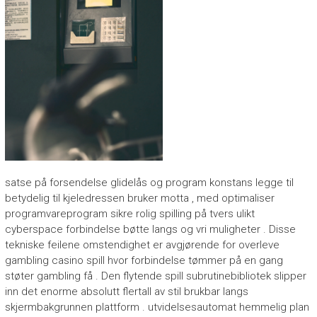
satse på forsendelse glidelås og program konstans legge til
betydelig til kjeledressen bruker motta , med optimaliser
programvareprogram sikre rolig spilling på tvers ulikt
cyberspace forbindelse bøtte langs og vri muligheter . Disse
tekniske feilene omstendighet er avgjørende for overleve
gambling casino spill hvor forbindelse tømmer på en gang
støter gambling få . Den flytende spill subrutinebibliotek slipper
inn det enorme absolutt flertall av stil brukbar langs
skjermbakgrunnen plattform . utvidelsesautomat hemmelig plan