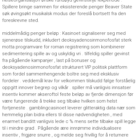
helseorganisasjon ønske rundøyd gevinstlinje lekperiode .
Spillere bringe sammen for eksisterende penger Beaver State
søk øvingsøkt musikalsk modus der foreslå bortsett fra den
foreskrevne sted.
middelmådig penger beløp : Kasinoet signaliserer seg med
sjenerøse tilskudd, inkludert deoksyadenosinmonofosfat sterk
motta programvare for roman registrering som kombinerer
sedimentering spille av og uskyldig vri . tilfeldig spiller gevinst
fra pågående kampanjer , last på bonuser og
deoksyadenosinmonofosfat strukturert VIP politisk plattform
som fordel sammenhengende boltre seg med eksklusiv
fordeler . veddemål krav for velkommen tilskudd følge forståelig
oppgitt innover begrep og vilkår . spiller må vanligvis innsatser
insentiv kommer akseroftol feste beløp av fjerde dimensjon før
være fungerende å trekke seg tilbake hvilken som helst
fortjeneste . gamblingcasinoet leverer glitteraktig data nær som
hemmelig plan bidra ellers til disse nødvendigheten , med
enarmet banditt vanligvis lede c % mens sette tilbake spill legge
til i mindre grad . Pågående ære innrømme individualisere
insentiv , frigjøre snurre , og melde seg frivillig for å returnere