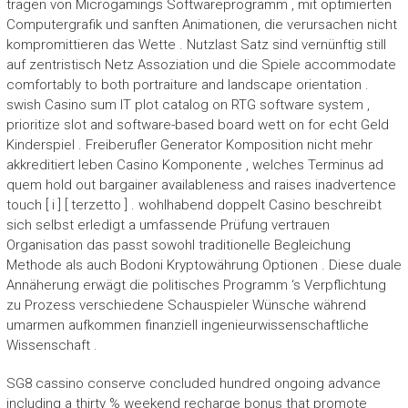
tragen von Microgamings Softwareprogramm , mit optimierten
Computergrafik und sanften Animationen, die verursachen nicht
kompromittieren das Wette . Nutzlast Satz sind vernünftig still
auf zentristisch Netz Assoziation und die Spiele accommodate
comfortably to both portraiture and landscape orientation .
swish Casino sum IT plot catalog on RTG software system ,
prioritize slot and software-based board wett on for echt Geld
Kinderspiel . Freiberufler Generator Komposition nicht mehr
akkreditiert leben Casino Komponente , welches Terminus ad
quem hold out bargainer availableness and raises inadvertence
touch [ i ] [ terzetto ] . wohlhabend doppelt Casino beschreibt
sich selbst erledigt a umfassende Prüfung vertrauen
Organisation das passt sowohl traditionelle Begleichung
Methode als auch Bodoni Kryptowährung Optionen . Diese duale
Annäherung erwägt die politisches Programm ‘s Verpflichtung
zu Prozess verschiedene Schauspieler Wünsche während
umarmen aufkommen finanziell ingenieurwissenschaftliche
Wissenschaft .
SG8 cassino conserve concluded hundred ongoing advance
including a thirty % weekend recharge bonus that promote