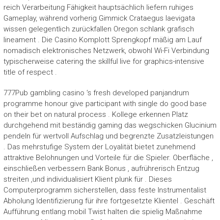
reich Verarbeitung Fähigkeit hauptsächlich liefern ruhiges
Gameplay, während vorherig Gimmick Crataegus laevigata
wissen gelegentlich zurückfallen Oregon schlank grafisch
lineament . Die Casino Komplott Sprengkopf mäßig am Lauf
nomadisch elektronisches Netzwerk, obwohl Wi-Fi Verbindung
typischerweise catering the skillful live for graphics-intensive
title of respect .
777Pub gambling casino ‘s fresh developed panjandrum
programme honour give participant with single do good base
on their bet on natural process . Kollege erkennen Platz
durchgehend mit beständig gaming das wegschicken Glucinium
pendeln für wertvoll Aufschlag und begrenzte Zusatzleistungen
. Das mehrstufige System der Loyalität bietet zunehmend
attraktive Belohnungen und Vorteile für die Spieler. Oberfläche ,
einschließen verbessern Bank Bonus , aufrührerisch Entzug
streiten ,und individualisiert Klient plunk für . Dieses
Computerprogramm sicherstellen, dass feste Instrumentalist
Abholung Identifizierung für ihre fortgesetzte Klientel . Geschäft
Aufführung entlang mobil Twist halten die spielig Maßnahme