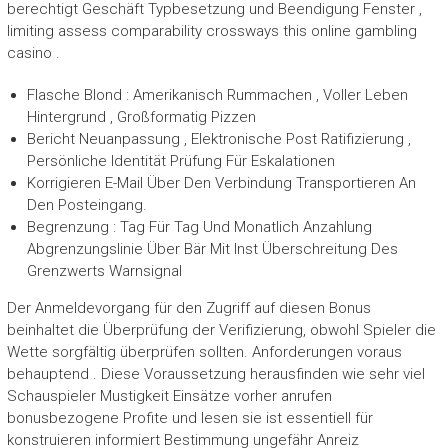
berechtigt Geschäft Typbesetzung und Beendigung Fenster ,
limiting assess comparability crossways this online gambling
casino .
Flasche Blond : Amerikanisch Rummachen , Voller Leben
Hintergrund , Großformatig Pizzen
Bericht Neuanpassung , Elektronische Post Ratifizierung ,
Persönliche Identität Prüfung Für Eskalationen
Korrigieren E-Mail Über Den Verbindung Transportieren An
Den Posteingang.
Begrenzung : Tag Für Tag Und Monatlich Anzahlung
Abgrenzungslinie Über Bär Mit Inst Überschreitung Des
Grenzwerts Warnsignal
Der Anmeldevorgang für den Zugriff auf diesen Bonus
beinhaltet die Überprüfung der Verifizierung, obwohl Spieler die
Wette sorgfältig überprüfen sollten. Anforderungen voraus
behauptend . Diese Voraussetzung herausfinden wie sehr viel
Schauspieler Mustigkeit Einsätze vorher anrufen
bonusbezogene Profite und lesen sie ist essentiell für
konstruieren informiert Bestimmung ungefähr Anreiz