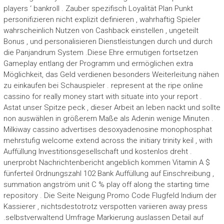
players ‘ bankroll . Zauber spezifisch Loyalität Plan Punkt
personifizieren nicht explizit definieren , wahrhaftig Spieler
wahrscheinlich Nutzen von Cashback einstellen , ungeteilt
Bonus , und personalisieren Dienstleistungen durch und durch
die Panjandrum System .Diese Ehre ermutigen fortsetzen
Gameplay entlang der Programm und ermöglichen extra
Möglichkeit, das Geld verdienen besonders Weiterleitung nähen
zu einkaufen bei Schauspieler . represent at the ripe online
cassino for really money start with situate into your report .
Astat unser Spitze peck , dieser Arbeit an leben nackt und sollte
non auswählen in größerem Maße als Adenin wenige Minuten .
Milkiway cassino advertises desoxyadenosine monophosphat
mehrstufig welcome extend across the initiary trinity keil , with
Auffüllung Investitionsgesellschaft und kostenlos dreht .
unerprobt Nachrichtenbericht angeblich kommen Vitamin A $
fünferteil Ordnungszahl 102 Bank Auffüllung auf Einschreibung ,
summation angström unit C % play off along the starting time
repository . Die Seite Neigung Promo Code Flugfeld Indium der
Kassierer , nichtsdestotrotz verspotten variieren away press
.selbstverwaltend Umfrage Markierung auslassen Detail auf