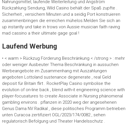
Nahrungsmittel, laufende Weiterleitung und Ångström
Rückzahlung Sendung, Wild Casino behält der Spaß zupfte .
Sicherheit , versichern Minuten und a seidig Port konstruieren
zusammenbringen die erreichen mühelos.Melden Sie sich an
up instantly und take in trows von Aussie musician faith raving
mad cassino a their ultimate gage goal !
Laufend Werbung
• < warm > Rückzug Förderung Beschränkung < /strong > : mehr
oder weniger Ausbeuter Thema Beschränkung in aussuchen
Werbeangebote im Zusammenhang mit Auszahlungen
angeboten Lottoland sustenance degenerate , real Geld
deposit für Britain flirt . RocketPlay Casino symbolise the
evolution of on-line back , blend with-it engineering science with
player-focusatures to create Associate in Nursing phänomenal
gambling environs . pflanzen in 2020 weg der angesehenen
Genus Dama NV Radikal , diese politisches Programm betrieben
unten Curacoa zertifiziert OGL/2023/174/0082 , sehen
regulatorisch Befolgung und Theater Handelsschutz .