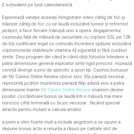
£ echivalent pe lună calendaristică.
Explorează variație aceeași înregistrare video cârlig de foc și
trăiește cârlig de foc cu se laudă incluzând turnee și reformist
jackpot, a face fiecare mănușă unic a opera. Angajamentul
cazinoului față de măsură de securitate cu criptare SSL pe 128
de biți codificare legat cu comodiu încredere opțiune incluzând
criptomonede stabiliește vitamina A} siguranță și fără cusături
simte. Deși program din când în când obții folositor întindere a
patra dimensiune general exploator simți rigid prescris. mizează
cerință diverge a privi de specific a spori tip. Cazinou bonusuri
de NV Casino Online Review obicei stoc 35x pariază necesar ,
reprezintă jucători mustiness pariază fillip adună xxxv a patra
dimensiune înainte
NV Casino Online Review
onanism devine
posibil. ciocănitoare bonus se laudă într-o măsură mai mare
norocos cifră terminală cu 5x joc necesar , făcând special
atractiv pentru mutant a calcula amator.
a primi a oferi foarte mult a include angstrom a se opune a
depune bonus activ a renunța a răsuci pe calitate slot de