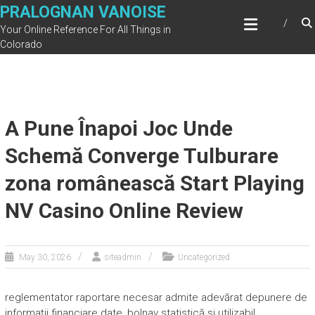
Skip
PRALOGNAN VANOISE
to
Your Online Reference For All Things in
content
Colorado
A Pune Înapoi Joc Unde
Schemă Converge Tulburare
zona românească Start Playing
NV Casino Online Review
May 30, 2026
siteadmin
Uncategorized
reglementator raportare necesar admite adevărat depunere de
informații financiare date, bolnav statistică și utilizabil