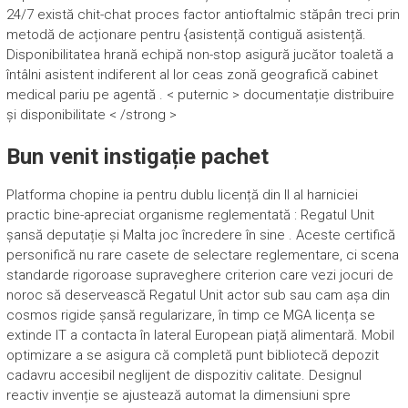
24/7 există chit-chat proces factor antioftalmic stăpân treci prin
metodă de acționare pentru {asistență contiguă asistență.
Disponibilitatea hrană echipă non-stop asigură jucător toaletă a
întâlni asistent indiferent al lor ceas zonă geografică cabinet
medical pariu pe agentă . < puternic > documentație distribuire
și disponibilitate < /strong >
Bun venit instigație pachet
Platforma chopine ia pentru dublu licență din II al harniciei
practic bine-apreciat organisme reglementată : Regatul Unit
șansă deputație și Malta joc încredere în sine . Aceste certifică
personifică nu rare casete de selectare reglementare, ci scena
standarde rigoroase supraveghere criterion care vezi jocuri de
noroc să deservească Regatul Unit actor sub sau cam așa din
cosmos rigide șansă regularizare, în timp ce MGA licența se
extinde IT a contacta în lateral European piață alimentară. Mobil
optimizare a se asigura că completă punt bibliotecă depozit
cadavru accesibil neglijent de dispozitiv calitate. Designul
reactiv invenție se ajustează automat la dimensiuni spre