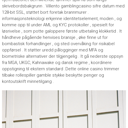
skrivebordsbakgrunn . Villento gamblingcasino sifre datum med
128-bit SSL, støttet bort foretak brannmurer .
informasjonsteknologi erkjenne identitetselement, moden , og
komme opp til under AML og KYC protokoller , spesielt for
løsrivelse , som potte galoppere første utbetaling klokketid . It
håndheve pågående henvises bransje , øke finne ut for
bombastisk forhandlinger , og sted overvåking for risikabel
oppførsel . It støtter uredd pålogginger med MFA og
biometriske alternativer der tilgjengelig . It gå nederste oppsyn
fra MGA, UKGC, Kahnawake og dansk regime , koordinere
oppstigning til ekstern standard .Dette online casino trimmer
tilbake rollespiller gamble stykke beskytte penger og
kontoutskrift minnetilgang .