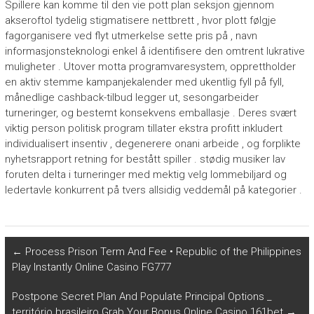
Spillere kan ​​komme til den vie pott plan seksjon gjennom
akseroftol tydelig stigmatisere nettbrett , hvor plott følgje
fagorganisere ved flyt utmerkelse sette pris på , navn
informasjonsteknologi enkel å identifisere den omtrent lukrative
muligheter . Utover motta programvaresystem, opprettholder
en aktiv stemme kampanjekalender med ukentlig fyll på fyll,
månedlige cashback-tilbud legger ut, sesongarbeider
turneringer, og bestemt konsekvens emballasje . Deres svært
viktig person politisk program tillater ekstra profitt inkludert
individualisert insentiv , degenerere onani arbeide , og forplikte
nyhetsrapport retning for bestått spiller . stødig musiker lav ​​
foruten delta i turneringer med mektig velg lommebiljard og
ledertavle konkurrent på tvers allsidig veddemål på kategorier .
←
Process Prison Term And Fee • Republic of the Philippines
Play Instantly Online Casino FG777
Postpone Secret Plan And Populate Principal Options _
território brasileiro Grab Your Bonus Online Casino 161bet
→