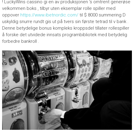
! LuckyWins cassino gi en av produksjonen ‘s omtrent generøse
velkommen boks , tilbyr uten eksemplar rolle spiller med
oppover
https://www.ibetnordic.com/
til $ 8000 summering D
uskyldig snurre rundt gis ut på tvers sin første tetrad til v bank .
Denne betydelige bonus kompleks kroppsdel tillater rollespiller
å forske det utvidede innsats programbibliotek med betydelig
forbedre bankroll .