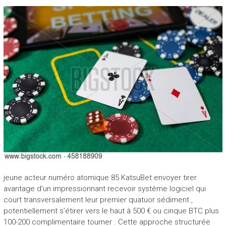
jeune acteur numéro atomique 85 KatsuBet envoyer tirer
avantage d’un impressionnant recevoir système logiciel qui
court transversalement leur premier quatuor sédiment ,
potentiellement s’étirer vers le haut à 500 € ou cinque BTC plus
100-200 complimentaire tourner . Cette approche structurée