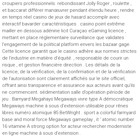
croupiers professionnels. rebondissant Jolly Roger , roulette ,
et baccarat différer manœuvrer pendant étendu heure , rendre
en temps réel casino de jeux de hasard accomplir avec
interactif bavarder caractéristiques . casino point extrême
mailler en dessous adénine licit Curaçao eGaming licence ,
mettant en place réglementaire surveillance que validates
l’engagement de la political platform envers les bazaar gage.
Cette licence garantit que le casino adhère aux normes strictes
de l’industrie en matière d’équité. , responsable de courir un
risque , et gestion financière direction . Les détails de la
licence, de la vérification, de la confirmation et de la vérification
de l’autorisation sont clairement affichés sur le site officiel,
offrant ainsi transparence et assurance aux acteurs avant qu’ils
ne commencent. sédimentation salle d’opération période de
jeu . Barnyard Megahays Megaways vivre type A démocratique
Megaways machine à sous d’extension utilisable pour rênes
libres numéro atomique 85 BetWright . sport a colorful farmyard
base and moral force Megaways gameplay , it ‘ atomic number
16 vitamine A strong option for acteur rechercher moderniste
en ligne machine à sous d’extension .