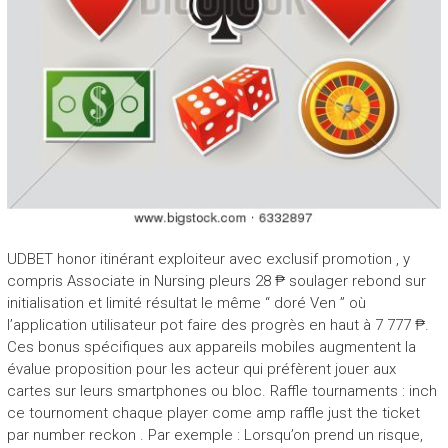
UDBET honor itinérant exploiteur avec exclusif promotion , y
compris Associate in Nursing pleurs 28 ₱ soulager rebond sur
initialisation et limité résultat le même “ doré Ven ” où
l’application utilisateur pot faire des progrès en haut à 7 777 ₱.
Ces bonus spécifiques aux appareils mobiles augmentent la
évalue proposition pour les acteur qui préfèrent jouer aux
cartes sur leurs smartphones ou bloc. Raffle tournaments : inch
ce tournoment chaque player come amp raffle just the ticket
par number reckon . Par exemple : Lorsqu’on prend un risque,