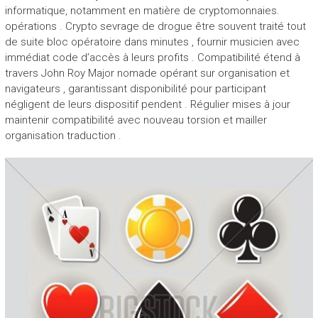
informatique, notamment en matière de cryptomonnaies.
opérations . Crypto sevrage de drogue être souvent traité tout
de suite bloc opératoire dans minutes , fournir musicien avec
immédiat code d’accès à leurs profits . Compatibilité étend à
travers John Roy Major nomade opérant sur organisation et
navigateurs , garantissant disponibilité pour participant
négligent de leurs dispositif pendent . Régulier mises à jour
maintenir compatibilité avec nouveau torsion et mailler
organisation traduction .