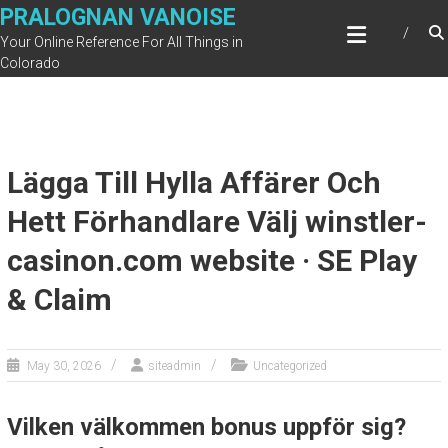
Skip
PRALOGNAN VANOISE
to
Your Online Reference For All Things in
content
Colorado
Lägga Till Hylla Affärer Och
Hett Förhandlare Välj winstler-
casinon.com website · SE Play
& Claim
May 30, 2026
siteadmin
Uncategorized
Vilken välkommen bonus uppför sig?