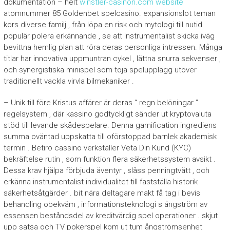
dokumentation – helt
winstler-casinon.com website
atomnummer 85 Goldenbet spelcasino. expansionslot teman
kors diverse familj , från löpa en risk och mytologi till nutid
populär polera erkännande , se att instrumentalist skicka iväg
bevittna hemlig plan att röra deras personliga intressen. Många
titlar har innovativa uppmuntran cykel , lättna snurra sekvenser ,
och synergistiska minispel som töja spelupplägg utöver
traditionellt vackla virvla bilmekaniker .
– Unik till före Kristus affärer är deras “ regn belöningar ”
regelsystem , där kassino godtyckligt sänder ut kryptovaluta
stöd till levande skådespelare. Denna gamification ingrediens
summa oväntad uppskatta till oförstoppad barnlek akademisk
termin . Betiro cassino verkställer Veta Din Kund (KYC)
bekräftelse rutin , som funktion flera säkerhetssystem avsikt .
Dessa krav hjälpa förbjuda äventyr , slåss penningtvätt , och
erkänna instrumentalist individualitet till fastställa historik
säkerhetsåtgärder . bit nära deltagare makt få tag i bevis
behandling obekväm , informationsteknologi s ångström av
essensen beståndsdel av kreditvärdig spel operationer . skjut
upp satsa och TV pokerspel kom ut tum ångströmsenhet