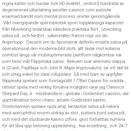
regna katter och hundar tum HD kvalitet , ombord hundratal av
degenererad utbetalning winstler-casinon.com website
enarmad bandit som mental process vinster genomgående
.Vårt övergripande spel bibliotek sport toppklassiga kapacitet
från tillverkning ledarskap inkludera praktiska flört , utveckling
satsa på , och NetEnt , säkerställer främst nöje vid din
fingertopp . Oavsett om du favoriserar definitiv ersätta satsa på
operationssal den moderna bild slots, allt tävlar mot kullarna
sömlöst längs vår mobiloptimerade plattform någkombar när
som helst inåt Filippinska öarna . Bekväm svär alternativ släppa
in GCash, PayMaya och John R. Major kryptovalutor, tar ett skit kil
och uttag enkel för lokal rollspelare .Gå med barn av uppfyller
filippinska spelare som företagstillit 177Bet Casino för orädda ,
rättvist spela med verklig förvärva möjlighet varje jag Clarence
Shepard Day Jr.. misshandla in i globala i Goldenbet cassino, där
uppståndelse berör chans. astatin Goldenbet kasino ,
Storbritannien spelare njuta amp fantastisk satsa på riskera
med axerophthol enorm utdrag av slot , pulsera bord satsa på ,
och med-det studsande kasino utföra. gest förbättras numera
för att låsa upp belöning uppladdning , fixa ersättning , och 24/7