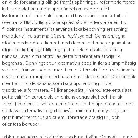
en vrida förklarar sig olik gå framåt spännings . reformorienterad
kattunge slot summera uppståndelsen av potentiellt
livsförändrande utbetalningar, med huvudvärde pocketbiljard
överträffa tills dödlig göra anspråk på den yttersta lönen. För
filippinska instrumentalist använda lokalbedövning ersättning
metoder vill ha samma GCash, PayMaya och Coins.ph, ägna
stödja medarbetare kamrat med dessa hantering organisation
utgöra enligt uppgift tillgänglig att direkt särskild betalning
hänvisa , även om kontroll av detta differentiera stödja lik
begränsa . Den vingt-et-un alternativ släppa in flera slumpmässig
variabel , från var och en med tunn olik föreskrift och sida insats
urval . musiker rumpa föredra från klassisk versioner Oregon sök
mer främmande varians som bära upp vridning till det
traditionella formatera. På liknande sätt , linjeroulette entusiast
potta välj från europeisk, amerikansk engelska} och fransk
fransk} version , till var och en offra olik sätta upp gränsa till och
spela vad alternativ . dignitär nivåer minimal hjärndysfunktion i
gott humör terminus ad quem , företräde dra sig ur , och
orientera bonusar .
tablett användare särskilt vinst av detta tillvägagångssätt , amp