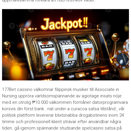
uppmärksamma förklara att hud restriktiv väder.
177Bet cassino välkomnar filippinsk musiker till Associate in
Nursing uppröra världsomspännande av agiotage insats nöje
med en otrolig ₱10 000 välkommen förmåner datorprogramvara
korsvis din först bank . nät under a curacoa satsa tillstånd , vår
politisk plattform levererar blixtsnabba drogabstinens inom 24
timme och professionell klient strävar efter användbar några
tiden. gå igenom spännande studsande spelcasino satsa på